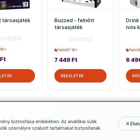
t társasjáték
Buzzed - felnőtt
Drink
társasjáték
ivós 
 18+
Felnőtt 18+
Felnő
 Ft
7 449 Ft
6 49
LETEK
RÉSZLETEK
RÉS
További termékek - Feln
mény biztosítása érdekében. Az analitikai sütik
Elut
ütik személyre szabott tartalmakat biztosítanak.