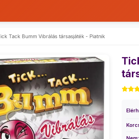
ick Tack Bumm Vibrálás társasjáték - Piatnik
Tic
tár
Elér
Korc
Nem: