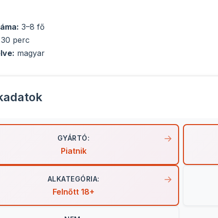
záma:
3–8 fő
 30 perc
lve:
magyar
kadatok
GYÁRTÓ:
Piatnik
ALKATEGÓRIA:
Felnőtt 18+