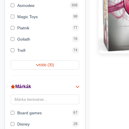
Asmodee
308
Magic Toys
98
Piatnik
77
Goliath
76
Trefl
74
Keller&Mayer
60
több (30)
Magyar Gyártó
55
Spin Master
31
Márkák
Delta Vision
28
Luna
23
Board games
67
Disney
28