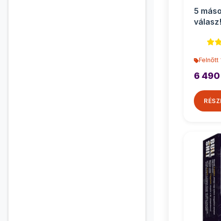
5 máso
válasz!
felnőtt
Felnőtt
6 490
RÉSZ