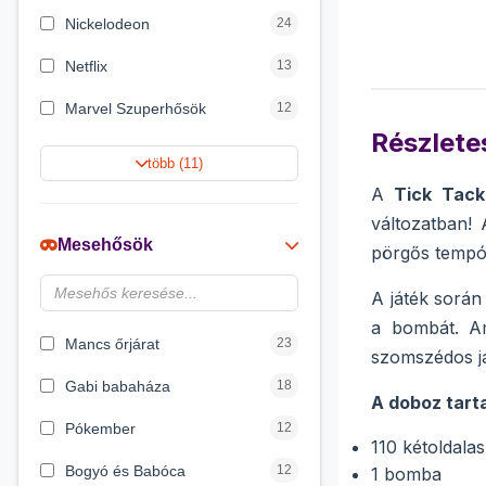
Nickelodeon
24
Netflix
13
Marvel Szuperhősök
12
Részletes
Rubik bűvös kocka
10
több (11)
A
Tick Tac
Summer Toys
10
változatban!
Noris
7
Mesehősök
pörgős tempót
Disney hercegnők
6
A játék során
DreamWorks
4
a bombát. Am
Mancs őrjárat
23
szomszédos já
Gabi babaháza
18
A doboz tart
Pókember
12
110 kétoldala
Bogyó és Babóca
12
1 bomba