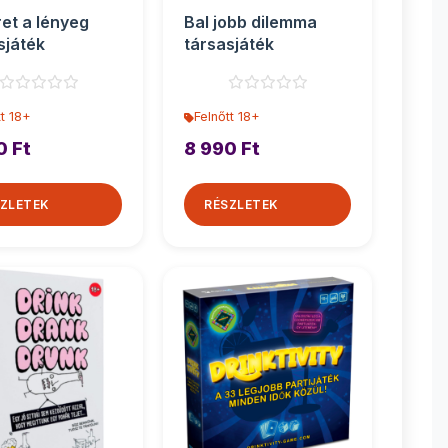
et a lényeg
Bal jobb dilemma
sjáték
társasjáték
tt 18+
Felnőtt 18+
0 Ft
8 990 Ft
ZLETEK
RÉSZLETEK