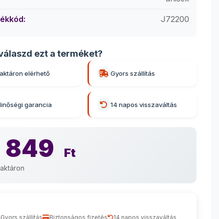
ékkód:
J72200
válaszd ezt a terméket?
aktáron elérhető
Gyors szállítás
inőségi garancia
14 napos visszaváltás
 849
Ft
aktáron
Gyors szállítás
Biztonságos fizetés
14 napos visszaváltás