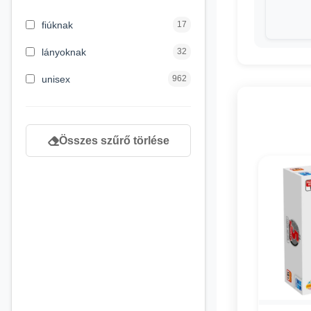
3 hónapos kortól
2
fiúknak
17
4 éves kortól
122
lányoknak
32
5 évess kortól
88
unisex
962
6 éves kortól
102
7 éves kortól
53
Összes szűrő törlése
8 éves kortól
216
9 éves kortól
16