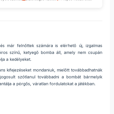
és már felnőttek számára is elérhető új, izgalmas
piros színű, ketyegő bomba áll, amely nem csupán
ja a kedélyeket.
áns kifejezéseket mondaniuk, mielőtt továbbadhatnák
jogosult szótlanul továbbadni a bombát bármelyik
ntálja a pörgős, váratlan fordulatokat a játékban.