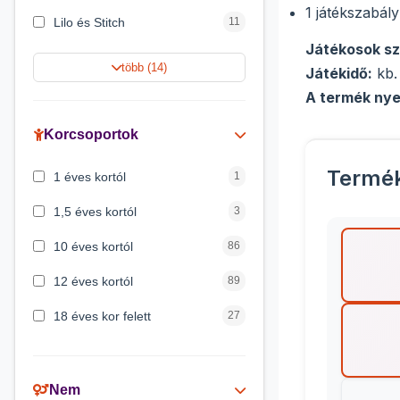
1 játékszabály
Lilo és Stitch
11
Játékosok s
Jégvarázs
9
több (14)
Játékidő:
kb.
Harry Potter
9
A termék nye
Peppa malac
8
Korcsoportok
Disney hercegnők
5
Termé
1 éves kortól
1
Mickey egér
4
1,5 éves kortól
3
10 éves kortól
86
12 éves kortól
89
18 éves kor felett
27
2 éves kortól
6
3 éves kortól
200
Nem