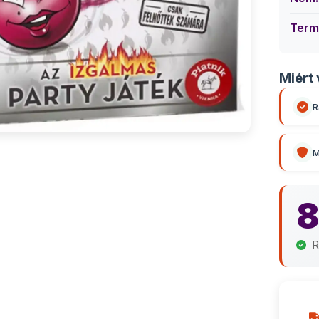
Term
Miért 
R
M
8
R