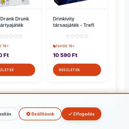
 Drank Drunk
Drinkivity
kártyajáték
társasjáték - Trefl
tt 18+
Felnőtt 18+
0 Ft
10 590 Ft
ZLETEK
RÉSZLETEK
őtt 18+
asítás
Beállítások
Elfogadás