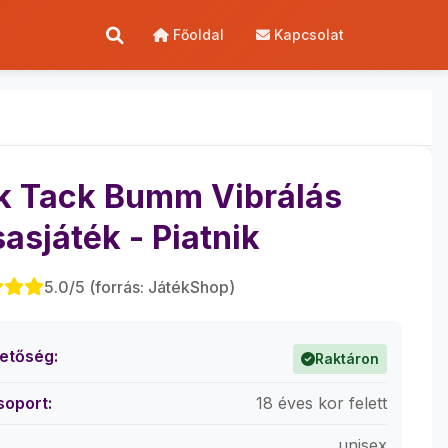
Főoldal
Kapcsolat
k Tack Bumm Vibrálás
sasjáték - Piatnik
5.0/5 (forrás: JátékShop)
hetőség:
Raktáron
soport:
18 éves kor felett
unisex