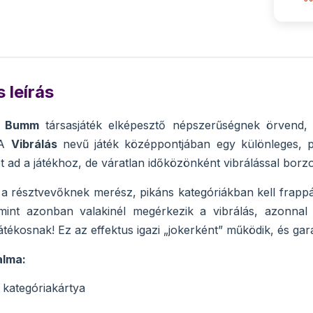
 leírás
k Bumm
társasjáték elképesztő népszerűségnek örvend, 
 A
Vibrálás
nevű játék középpontjában egy különleges, 
 ad a játékhoz, de váratlan időközönként vibrálással borzol
 a résztvevőknek merész, pikáns kategóriákban kell frapp
int azonban valakinél megérkezik a vibrálás, azonnal 
tékosnak! Ez az effektus igazi „jokerként” működik, és gara
alma:
s kategóriakártya