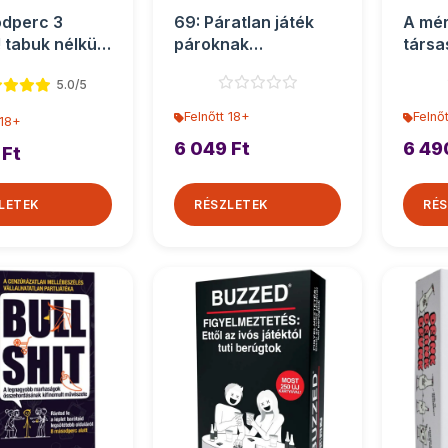
dperc 3
69: Páratlan játék
A mér
 tabuk nélkül
pároknak
társa
 társasját�...
társasjáték
5.0/5
Felnőtt 18+
Felnő
 18+
6 049 Ft
6 49
 Ft
LETEK
RÉSZLETEK
RÉS