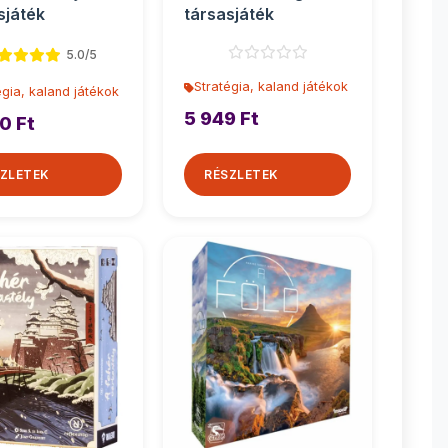
sjáték
társasjáték
5.0/5
Stratégia, kaland játékok
égia, kaland játékok
5 949 Ft
0 Ft
ZLETEK
RÉSZLETEK