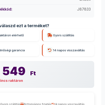
ékkód:
J87833
válaszd ezt a terméket?
aktáron elérhető
Gyors szállítás
inőségi garancia
14 napos visszaváltás
 549
Ft
incs raktáron
Gyors szállítás
Biztonságos fizetés
14 napos visszaváltás