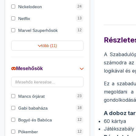
Nickelodeon
24
Netflix
13
Marvel Szuperhősök
12
Részletes
Rubik bűvös kocka
10
több (11)
A Szabadulóp
Summer Toys
10
számodra az i
Noris
7
Mesehősök
logikával és 
Disney hercegnők
6
Ez a szabadul
Logic Games
4
megoldani a 
Mancs őrjárat
23
gondolkodását
Gabi babaháza
18
A doboz tar
Bogyó és Babóca
12
60 kártya
Játékszabály
Pókember
12