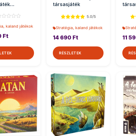
áték
társasjáték
társa
játék
5.0/5
ia, kaland játékok
Stratégia, kaland játékok
Strat
0 Ft
14 690 Ft
11 59
LETEK
RÉSZLETEK
RÉS