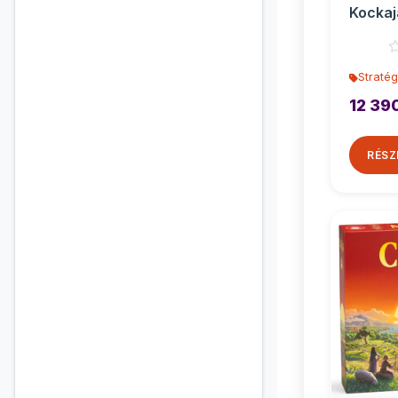
Kockaj
társas
Stratég
12 39
RÉSZ