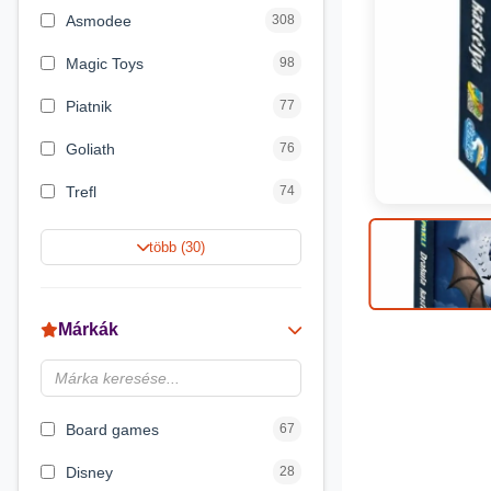
Asmodee
308
Magic Toys
98
Piatnik
77
Goliath
76
Trefl
74
Keller&Mayer
60
több (30)
Magyar Gyártó
55
Spin Master
31
Márkák
Delta Vision
28
Brainbox
23
Board games
67
Disney
28