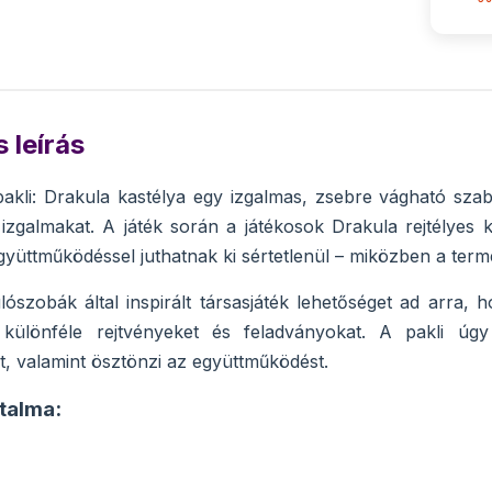
 leírás
akli: Drakula kastélya egy izgalmas, zsebre vágható sza
zgalmakat. A játék során a játékosok Drakula rejtélyes 
együttműködéssel juthatnak ki sértetlenül – miközben a term
ószobák által inspirált társasjáték lehetőséget ad arra, 
különféle rejtvényeket és feladványokat. A pakli úgy le
, valamint ösztönzi az együttműködést.
talma: