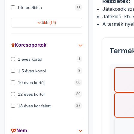
Részletek:
Lilo és Stitch
11
Játékosok sz
Játékidő: kb.
Jégvarázs
9
több (14)
A termék nye
Harry Potter
9
Peppa malac
8
Korcsoportok
Termé
Disney hercegnők
5
1 éves kortól
1
Mickey egér
4
1,5 éves kortól
3
10 éves kortól
86
12 éves kortól
89
18 éves kor felett
27
2 éves kortól
6
3 éves kortól
200
Nem