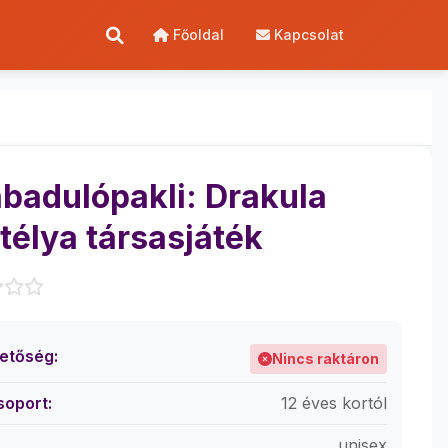
Főoldal
Kapcsolat
badulópakli: Drakula
télya társasjáték
hetőség:
Nincs raktáron
soport:
12 éves kortól
unisex