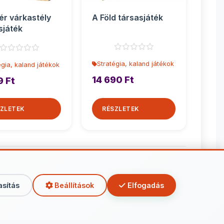
ér várkastély
A Föld társasjáték
sjáték
Stratégia, kaland játékok
égia, kaland játékok
14 690 Ft
9 Ft
ZLETEK
RÉSZLETEK
kaland játékok
asítás
Beállítások
Elfogadás