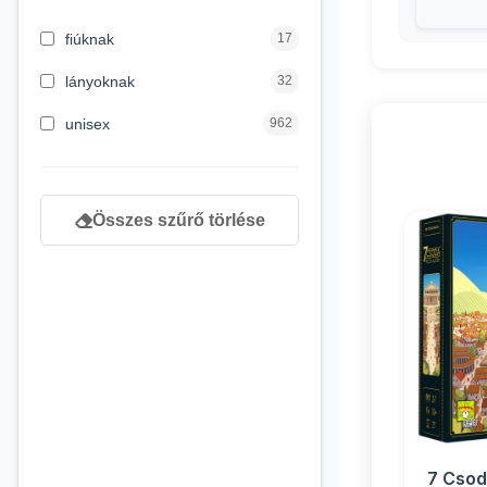
3 hónapos kortól
2
fiúknak
17
4 éves kortól
122
lányoknak
32
5 évess kortól
88
unisex
962
6 éves kortól
102
7 éves kortól
53
Összes szűrő törlése
8 éves kortól
216
9 éves kortól
16
7 Csod