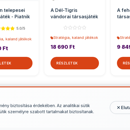
n telepesei
A Dél-Tigris
A feh
áték - Piatnik
vándorai társasjáték
társa
5.0/5
Stratégia, kaland játékok
Strat
ia, kaland játékok
18 690 Ft
9 84
0 Ft
LETEK
RÉSZLETEK
RÉS
További termékek - Stratégia, 
mény biztosítása érdekében. Az analitikai sütik
Elut
ütik személyre szabott tartalmakat biztosítanak.