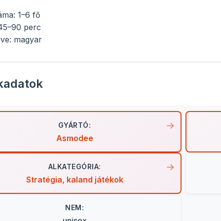
áma: 1–6 fő
 45–90 perc
lve: magyar
kadatok
GYÁRTÓ:
Asmodee
ALKATEGÓRIA:
Stratégia, kaland játékok
NEM:
unisex