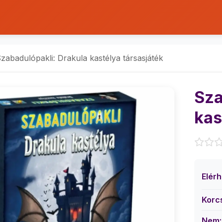
zabadulópakli: Drakula kastélya társasjáték
Sza
kas
Elér
Korc
Nem: