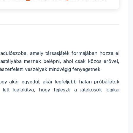
badulószoba, amely társasjáték formájában hozza el
kastélyába mernek belépni, ahol csak közös erővel,
észetfeletti veszélyek mindvégig fenyegetnek.
hogy akár egyedül, akár legfeljebb hatan próbáljátok
tt kialakítva, hogy fejleszti a játékosok logikai