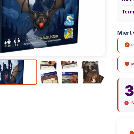
Term
Miért 
R
M
3
N