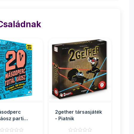
 Családnak
ásodperc
2gether társasjáték
káosz parti
- Piatnik
sjáték