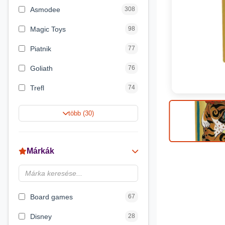
Asmodee
308
Magic Toys
98
Piatnik
77
Goliath
76
Trefl
74
Keller&Mayer
60
több (30)
Magyar Gyártó
55
Spin Master
31
Márkák
Delta Vision
28
Brainbox
23
Board games
67
Disney
28