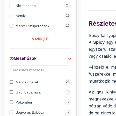
Nickelodeon
24
Netflix
13
Részletes
Marvel Szuperhősök
12
Spicy kártyaj
Rubik bűvös kocka
10
több (11)
A
Spicy
egy k
Summer Toys
10
egyszerű szab
vagy családi 
Noris
7
Mesehősök
Disney hercegnők
6
Képzeld el m
fűszerekkel m
Logic Games
4
mutatkozik me
Mancs őrjárat
23
Az igazi kihí
Gabi babaháza
18
megnevezve e
Pókember
12
bátran vádold
Bogyó és Babóca
12
de ha nincs ig