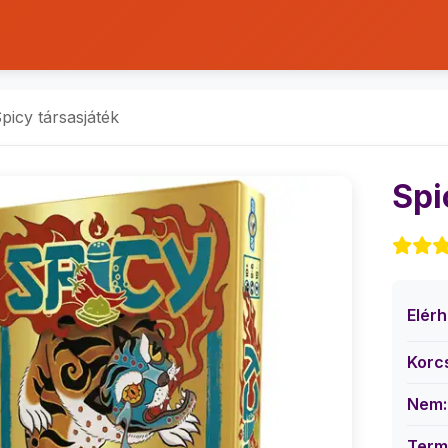
picy társasjáték
Spi
Elér
Korc
Nem:
Term