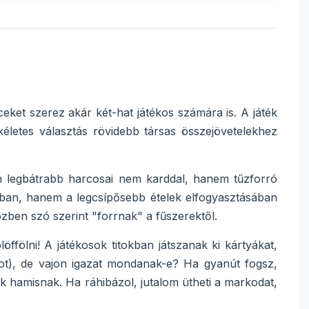
ket szerez akár két-hat játékos számára is. A játék
életes választás rövidebb társas összejövetelekhez
 legbátrabb harcosai nem karddal, hanem tűzforró
rcban, hanem a legcsípősebb ételek elfogyasztásában
zben szó szerint "forrnak" a fűszerektől.
öffölni! A játékosok titokban játszanak ki kártyákat,
ot), de vajon igazat mondanak-e? Ha gyanút fogsz,
k hamisnak. Ha ráhibázol, jutalom ütheti a markodat,