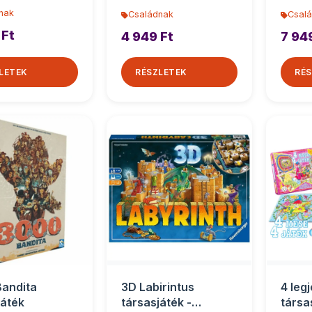
nak
Családnak
Csal
 Ft
4 949 Ft
7 94
LETEK
RÉSZLETEK
RÉS
andita
3D Labirintus
4 leg
játék
társasjáték -
társa