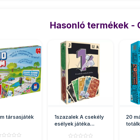
Hasonló termékek -
m társasjáték
1szazalek A csekély
20 m
esélyek játéka
totál
társasjáték
társa