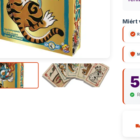
Miért 
R
M
5
R