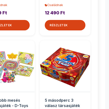
ádnak
Családnak
9 Ft
12 490 Ft
ZLETEK
RÉSZLETEK
jobb mesés
5 másodperc 3
sjáték - D-Toys
válasz társasjáték