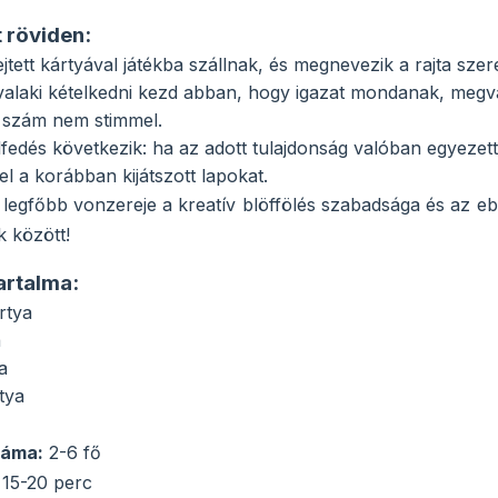
 röviden:
jtett kártyával játékba szállnak, és megnevezik a rajta szer
laki kételkedni kezd abban, hogy igazat mondanak, megvádo
 szám nem stimmel.
lfedés következik: ha az adott tulajdonság valóban egyezett
el a korábban kijátszott lapokat.
 legfőbb vonzereje a kreatív blöffölés szabadsága és az eb
k között!
artalma:
rtya
a
a
tya
záma:
2-6 fő
 15-20 perc