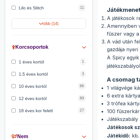
Lilo és Stitch
11
Játékmenet
A játékosok re
Harry Potter
9
több (14)
Amennyiben va
Jégvarázs
9
fűszer vagy a
A vád után fe
Peppa malac
8
Korcsoportok
gazdája nyeri 
Disney hercegnők
5
A Spicy egyik
1 éves kortól
1
játékszabályo
Mickey egér
4
1,5 éves kortól
3
A csomag t
10 éves kortól
86
1 világvége ká
6 extra kárty
12 éves kortól
89
3 trófea kárty
18 éves kor felett
27
100 fűszerkár
Játékszabály
2 éves kortól
6
Játékosok s
3 éves kortól
200
Játékidő:
kb.
Nem