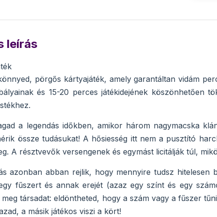
 leírás
áték
önnyed, pörgős kártyajáték, amely garantáltan vidám perce
ályainak és 15-20 perces játékidejének köszönhetően tök
estékhez.
agad a legendás időkben, amikor három nagymacska klán
érik össze tudásukat! A hősiesség itt nem a pusztító ha
g. A résztvevők versengenek és egymást licitálják túl, mikö
vás azonban abban rejlik, hogy mennyire tudsz hitelesen bl
gy fűszert és annak erejét (azaz egy színt és egy szám
 meg társadat: eldöntheted, hogy a szám vagy a fűszer tűni
azad, a másik játékos viszi a kört!