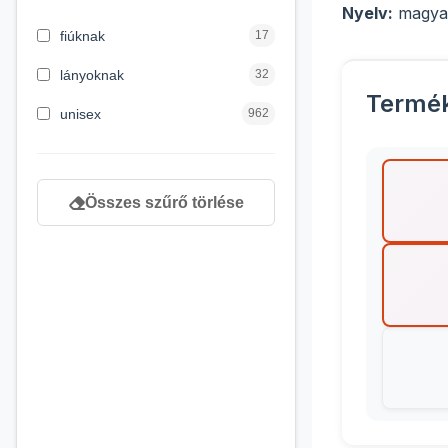
Nyelv:
magya
3 hónapos kortól
2
fiúknak
17
4 éves kortól
122
lányoknak
32
Termé
5 évess kortól
88
unisex
962
6 éves kortól
102
7 éves kortól
53
Összes szűrő törlése
8 éves kortól
216
9 éves kortól
16