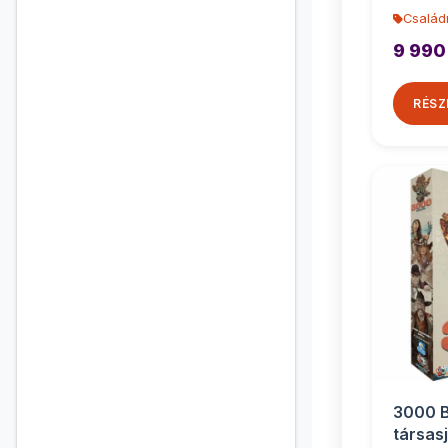
Család
9 990
RÉSZ
3000 B
társas