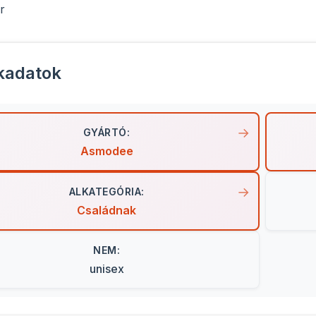
r
kadatok
GYÁRTÓ:
Asmodee
ALKATEGÓRIA:
Családnak
NEM:
unisex