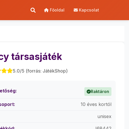
Főoldal
Kapcsolat
cy társasjáték
5.0/5 (forrás: JátékShop)
hetőség:
Raktáron
soport:
10 éves kortól
unisex
ékkód:
J68442