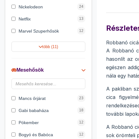
Nickelodeon
24
Netflix
13
Részletes
Marvel Szuperhősök
12
Robbanó cicák
Summer Toys
10
több (11)
A Robbanó ci
Rubik bűvös kocka
10
hasonlít az 
egészen addig
Noris
7
Mesehősök
nála egy hatá
Disney hercegnők
6
A pakliban sz
Logic Games
4
cica figyelm
Mancs őrjárat
23
rendelkezésed
Gabi babaháza
18
további lapok
Pókember
12
A Robbanó cic
Bogyó és Babóca
12
sok örömteli 