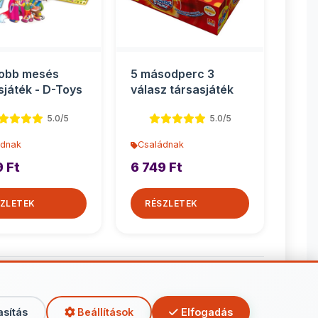
jobb mesés
5 másodperc 3
sjáték - D-Toys
válasz társasjáték
5.0/5
5.0/5
ádnak
Családnak
9 Ft
6 749 Ft
ZLETEK
RÉSZLETEK
aládnak
asítás
Beállítások
Elfogadás