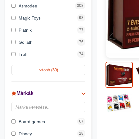
Asmodee
308
Magic Toys
98
Piatnik
77
Goliath
76
Trefl
74
Keller&Mayer
60
több (30)
Magyar Gyártó
55
Spin Master
31
Márkák
Delta Vision
28
Luna
23
Board games
67
Disney
28