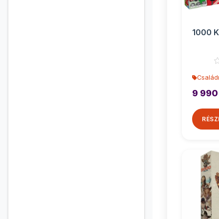
1000 K
Család
9 990
RÉSZ