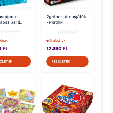
ásodperc
2gether társasjáték
káosz parti
- Piatnik
sjáték
ádnak
Családnak
9 Ft
12 490 Ft
ZLETEK
RÉSZLETEK