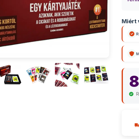
Miért 
R
M
8
R