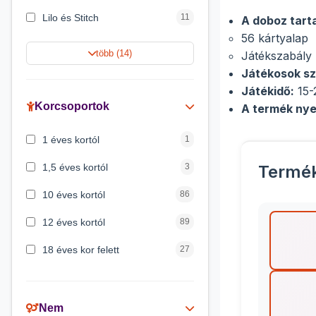
Lilo és Stitch
11
A doboz tart
56 kártyalap
Harry Potter
9
több (14)
Játékszabály
Játékosok s
Jégvarázs
9
Játékidő:
15-
Peppa malac
8
Korcsoportok
A termék nye
Disney hercegnők
5
1 éves kortól
1
Mickey egér
4
1,5 éves kortól
3
Termé
10 éves kortól
86
12 éves kortól
89
18 éves kor felett
27
2 éves kortól
6
3 éves kortól
200
Nem