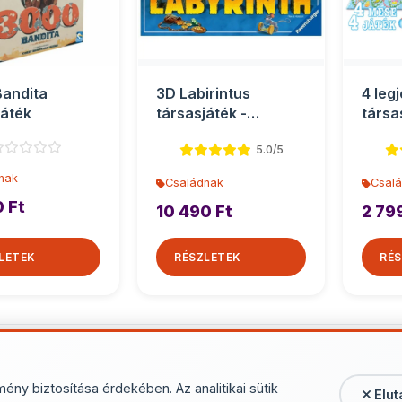
andita
3D Labirintus
4 leg
játék
társasjáték -
társa
Ravensburger
5.0/5
nak
Családnak
Csal
0 Ft
10 490 Ft
2 79
LETEK
RÉSZLETEK
RÉS
További termékek - Cs
mény biztosítása érdekében. Az analitikai sütik
Elut