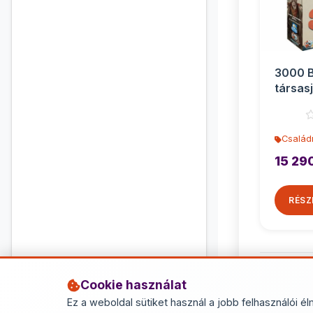
3000 B
társas
Család
15 29
RÉSZ
Cookie használat
Ez a weboldal sütiket használ a jobb felhasználói él