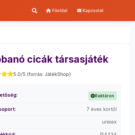
Főoldal
Kapcsolat
banó cicák társasjáték
5.0/5 (forrás: JátékShop)
hetőség:
Raktáron
soport:
7 éves kortól
unisex
ékkód:
J54434