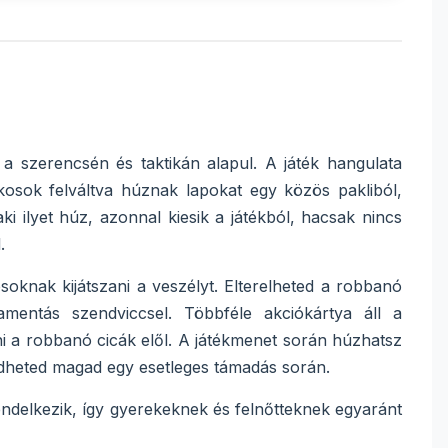
a szerencsén és taktikán alapul. A játék hangulata
kosok felváltva húznak lapokat egy közös pakliból,
i ilyet húz, azonnal kiesik a játékból, hacsak nincs
.
soknak kijátszani a veszélyt. Elterelheted a robbanó
amentás szendviccsel. Többféle akciókártya áll a
jni a robbanó cicák elől. A játékmenet során húzhatsz
édheted magad egy esetleges támadás során.
endelkezik, így gyerekeknek és felnőtteknek egyaránt