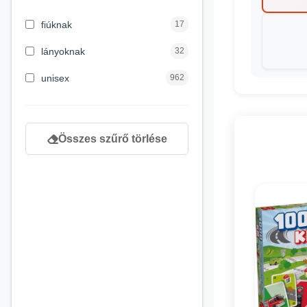
3 hónapos kortól
2
fiúknak
17
4 éves kortól
122
lányoknak
32
5 évess kortól
88
unisex
962
6 éves kortól
102
7 éves kortól
53
Összes szűrő törlése
8 éves kortól
216
9 éves kortól
16