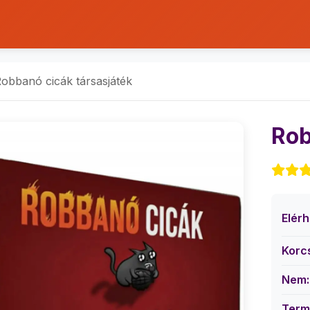
obbanó cicák társasjáték
Rob
Elér
Korc
Nem:
Term