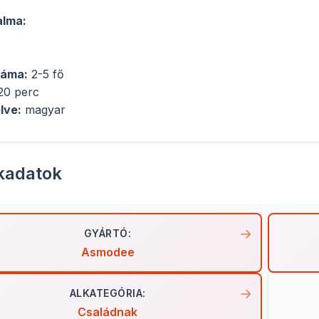
alma:
záma:
2-5 fő
20 perc
lve:
magyar
kadatok
GYÁRTÓ:
Asmodee
ALKATEGÓRIA:
Családnak