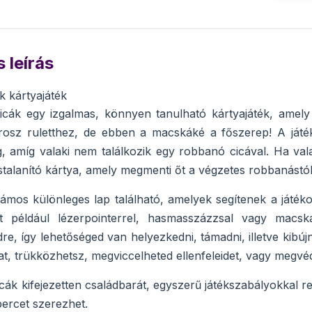
 leírás
 kártyajáték
cák egy izgalmas, könnyen tanulható kártyajáték, amely 
orosz ruletthez, de ebben a macskáké a főszerep! A játé
, amíg valaki nem találkozik egy robbanó cicával. Ha valak
stalanító kártya, amely megmenti őt a végzetes robbanástól
ámos különleges lap található, amelyek segítenek a játéko
ét például lézerpointerrel, hasmasszázzsal vagy macsk
re, így lehetőséged van helyezkedni, támadni, illetve kibú
at, trükközhetsz, megviccelheted ellenfeleidet, vagy megv
ák kifejezetten családbarát, egyszerű játékszabályokkal r
percet szerezhet.