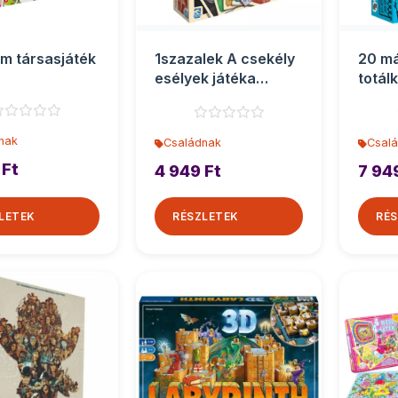
m társasjáték
1szazalek A csekély
20 m
esélyek játéka
totál
társasjáték
társa
nak
Családnak
Csal
 Ft
4 949 Ft
7 94
LETEK
RÉSZLETEK
RÉS