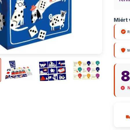
Miért 
R
M
8
N