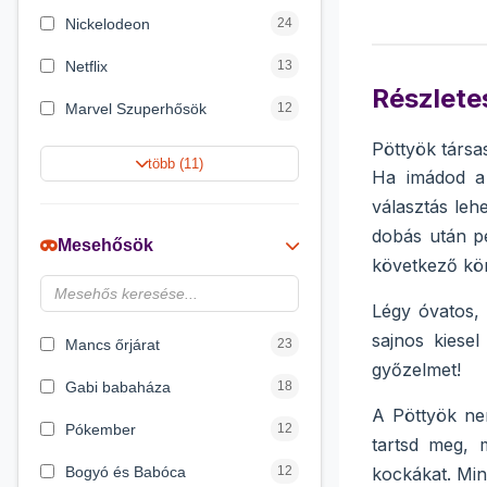
Nickelodeon
24
Netflix
13
Részletes
Marvel Szuperhősök
12
Pöttyök társa
Rubik bűvös kocka
10
több (11)
Ha imádod a 
Summer Toys
10
választás leh
dobás után pe
Noris
7
Mesehősök
következő kö
Disney hercegnők
6
Légy óvatos, 
DreamWorks
4
sajnos kiesel
Mancs őrjárat
23
győzelmet!
Gabi babaháza
18
A Pöttyök nem
Pókember
12
tartsd meg, 
Bogyó és Babóca
12
kockákat. Min