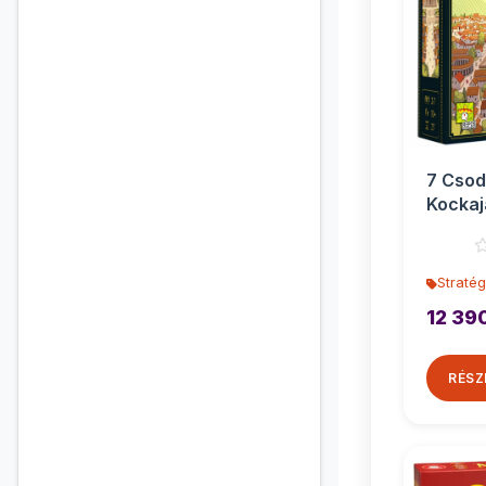
7 Csod
Kockaj
társas
Stratég
12 39
RÉSZ