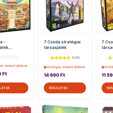
a -
7 Csoda stratégiai
7 Cso
áték
társasjáték
társa
játék
5.0/5
ia, kaland játékok
Stratégia, kaland játékok
Strat
0 Ft
14 690 Ft
11 59
LETEK
RÉSZLETEK
RÉS