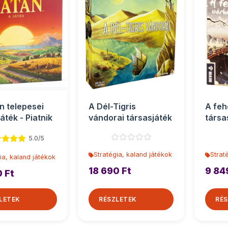
n telepesei
A Dél-Tigris
A feh
áték - Piatnik
vándorai társasjáték
társa
5.0/5
Stratégia, kaland játékok
Strat
ia, kaland játékok
18 690 Ft
9 84
0 Ft
LETEK
RÉSZLETEK
RÉS