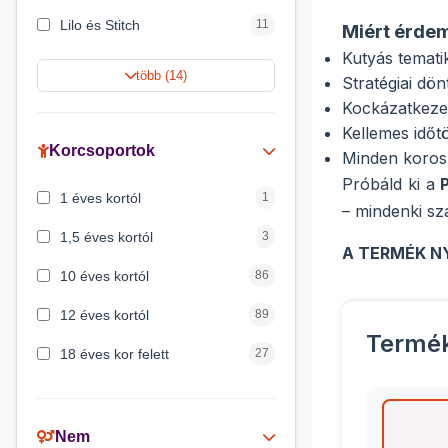
Lilo és Stitch
11
Miért érdem
Kutyás temati
Jégvarázs
9
több (14)
Stratégiai dö
Harry Potter
9
Kockázatkezel
Kellemes időtö
Peppa malac
8
Korcsoportok
Minden korosz
Disney hercegnők
5
Próbáld ki a
1 éves kortól
1
– mindenki sz
Mickey egér
4
1,5 éves kortól
3
A TERMÉK N
10 éves kortól
86
12 éves kortól
89
Termé
18 éves kor felett
27
2 éves kortól
6
3 éves kortól
200
Nem