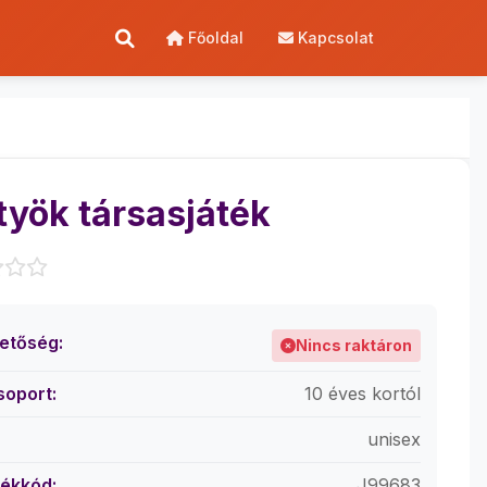
Főoldal
Kapcsolat
työk társasjáték
hetőség:
Nincs raktáron
soport:
10 éves kortól
unisex
ékkód:
J99683