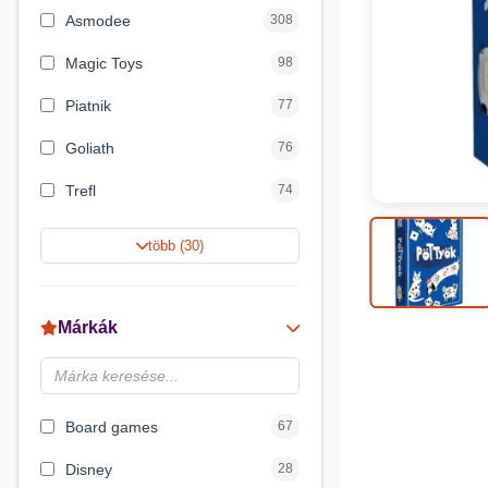
Asmodee
308
Magic Toys
98
Piatnik
77
Goliath
76
Trefl
74
Keller&Mayer
60
több (30)
Magyar Gyártó
55
Spin Master
31
Márkák
Delta Vision
28
Luna
23
Board games
67
Disney
28