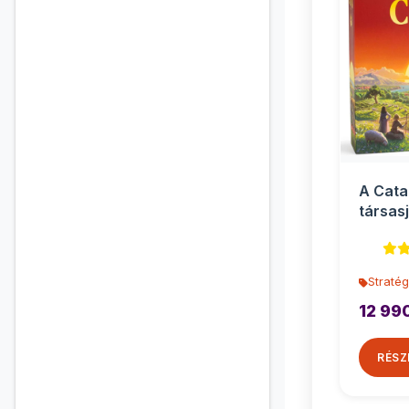
A Cata
társasj
Stratég
12 99
RÉSZ