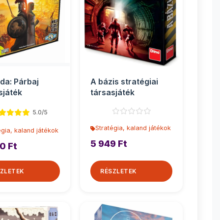
da: Párbaj
A bázis stratégiai
sjáték
társasjáték
5.0/5
Stratégia, kaland játékok
égia, kaland játékok
5 949 Ft
0 Ft
ZLETEK
RÉSZLETEK