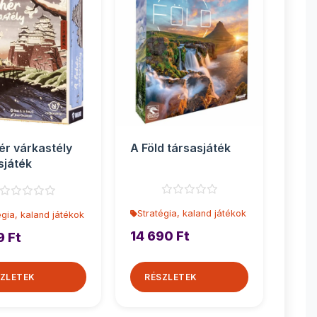
ér várkastély
A Föld társasjáték
sjáték
Stratégia, kaland játékok
égia, kaland játékok
14 690 Ft
9 Ft
ZLETEK
RÉSZLETEK