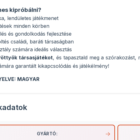
es kipróbálni?
ka, lendületes játékmenet
ntések minden körben
és és gondolkodás fejlesztése
ltés családi, baráti társaságban
tály számára ideális választás
Pöttyök társasjátékot
, és tapasztald meg a szórakozást, m
ámára garantált kikapcsolódás és játékélmény!
YELVE: MAGYAR
kadatok
GYÁRTÓ: