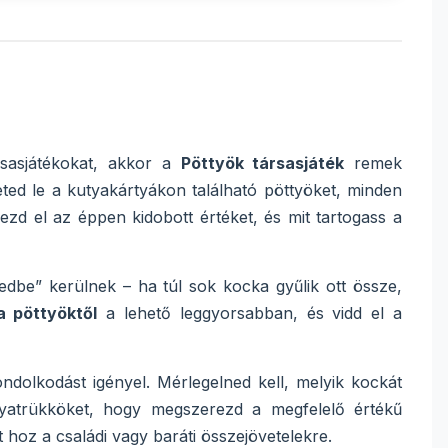
rsasjátékokat, akkor a
Pöttyök társasjáték
remek
ted le a kutyakártyákon található pöttyöket, minden
ezd el az éppen kidobott értéket, és mit tartogass a
edbe” kerülnek – ha túl sok kocka gyűlik ott össze,
 pöttyöktől
a lehető leggyorsabban, és vidd el a
ndolkodást igényel. Mérlegelned kell, melyik kockát
tyatrükköket, hogy megszerezd a megfelelő értékű
 hoz a családi vagy baráti összejövetelekre.