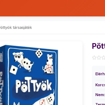
öttyök társasjáték
Pöt
Elér
Korc
Nem:
Term