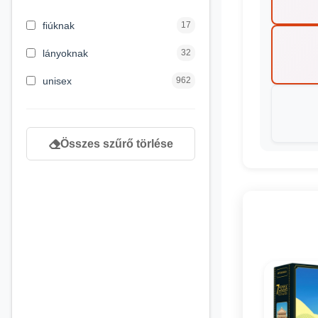
3 hónapos kortól
2
fiúknak
17
4 éves kortól
122
lányoknak
32
5 évess kortól
88
unisex
962
6 éves kortól
102
7 éves kortól
53
Összes szűrő törlése
8 éves kortól
216
9 éves kortól
16