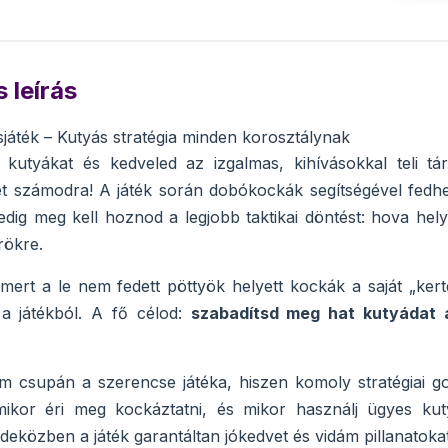
 leírás
sjáték – Kutyás stratégia minden korosztálynak
kutyákat és kedveled az izgalmas, kihívásokkal teli tá
et számodra! A játék során dobókockák segítségével fedhe
dig meg kell hoznod a legjobb taktikai döntést: hova hely
rökre.
mert a le nem fedett pöttyök helyett kockák a saját „kert
 a játékból. A fő célod:
szabadítsd meg hat kutyádat a
 csupán a szerencse játéka, hiszen komoly stratégiai go
mikor éri meg kockáztatni, és mikor használj ügyes ku
deközben a játék garantáltan jókedvet és vidám pillanatokat