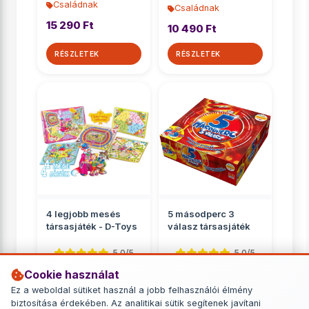
Családnak
Családnak
15 290 Ft
10 490 Ft
RÉSZLETEK
RÉSZLETEK
4 legjobb mesés
5 másodperc 3
társasjáték - D-Toys
válasz társasjáték
5.0/5
5.0/5
Cookie használat
Családnak
Családnak
Ez a weboldal sütiket használ a jobb felhasználói élmény
2 799 Ft
6 749 Ft
biztosítása érdekében. Az analitikai sütik segítenek javítani