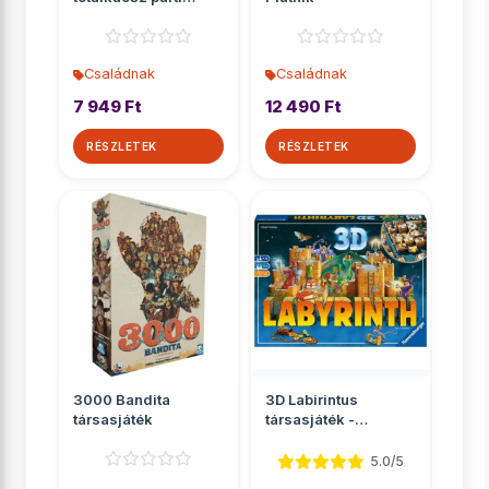
társasjáték
Családnak
Családnak
7 949 Ft
12 490 Ft
RÉSZLETEK
RÉSZLETEK
3000 Bandita
3D Labirintus
társasjáték
társasjáték -
Ravensburger
5.0/5