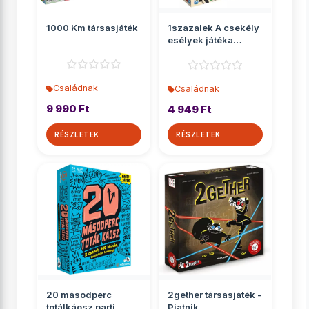
1000 Km társasjáték
1szazalek A csekély
esélyek játéka
társasjáték
Családnak
Családnak
9 990 Ft
4 949 Ft
RÉSZLETEK
RÉSZLETEK
20 másodperc
2gether társasjáték -
totálkáosz parti
Piatnik