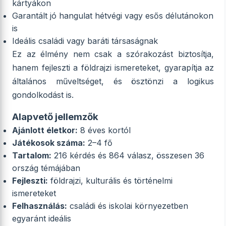
kártyákon
Garantált jó hangulat hétvégi vagy esős délutánokon
is
Ideális családi vagy baráti társaságnak
Ez az élmény nem csak a szórakozást biztosítja,
hanem fejleszti a földrajzi ismereteket, gyarapítja az
általános műveltséget, és ösztönzi a logikus
gondolkodást is.
Alapvető jellemzők
Ajánlott életkor:
8 éves kortól
Játékosok száma:
2–4 fő
Tartalom:
216 kérdés és 864 válasz, összesen 36
ország témájában
Fejleszti:
földrajzi, kulturális és történelmi
ismereteket
Felhasználás:
családi és iskolai környezetben
egyaránt ideális