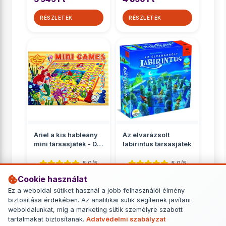
RÉSZLETEK
RÉSZLETEK
Ariel a kis hableány
Az elvarázsolt
mini társasjáték - D-
labirintus társasjáték
Toys
5.0/5
5.0/5
Cookie használat
Gyerekeknek
Gyerekeknek
Ez a weboldal sütiket használ a jobb felhasználói élmény
890 Ft
11 449 Ft
biztosítása érdekében. Az analitikai sütik segítenek javítani
weboldalunkat, míg a marketing sütik személyre szabott
RÉSZLETEK
RÉSZLETEK
tartalmakat biztosítanak.
Adatvédelmi szabályzat