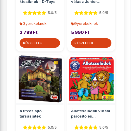
kicsiknek - D-Toys
válasz Junior
társasjáték
5.0/5
5.0/5
Gyerekeknek
Gyerekeknek
2 799 Ft
5 990 Ft
RÉSZLETEK
RÉSZLETEK
A titkos ajtó
Állatcsaládok vidám
társasjáték
párosító és
memóriajáték
5.0/5
5.0/5