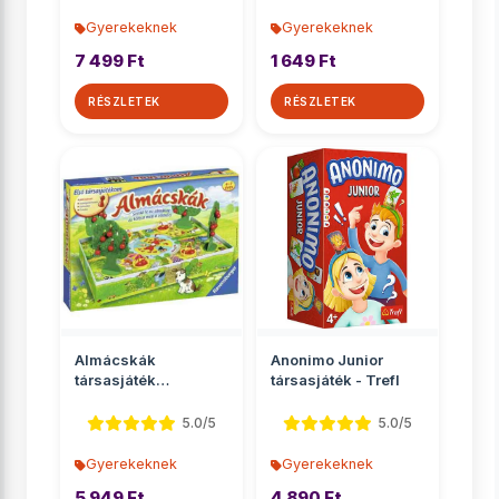
Gyerekeknek
Gyerekeknek
7 499 Ft
1 649 Ft
RÉSZLETEK
RÉSZLETEK
Almácskák
Anonimo Junior
társasjáték
társasjáték - Trefl
óvodásoknak -
Ravensburger
5.0/5
5.0/5
Gyerekeknek
Gyerekeknek
5 949 Ft
4 890 Ft