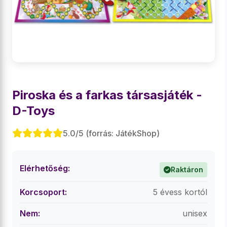
Piroska és a farkas társasjáték -
D-Toys
5.0/5 (forrás: JátékShop)
Elérhetőség:
Raktáron
Korcsoport:
5 évess kortól
Nem:
unisex