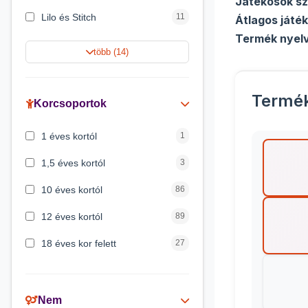
Játékosok s
Lilo és Stitch
11
Átlagos játék
Termék nyel
Jégvarázs
9
több (14)
Harry Potter
9
Termé
Peppa malac
8
Korcsoportok
Disney hercegnők
5
1 éves kortól
1
Mickey egér
4
1,5 éves kortól
3
10 éves kortól
86
12 éves kortól
89
18 éves kor felett
27
2 éves kortól
6
3 éves kortól
200
Nem