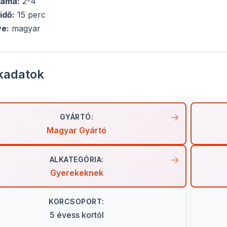
záma:
2-4
idő:
15 perc
ve:
magyar
kadatok
GYÁRTÓ:
Magyar Gyártó
ALKATEGÓRIA:
Gyerekeknek
KORCSOPORT:
5 évess kortól