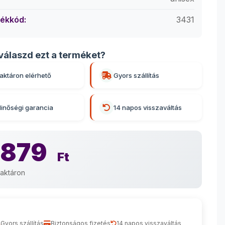
ékkód:
3431
válaszd ezt a terméket?
aktáron elérhető
Gyors szállítás
inőségi garancia
14 napos visszaváltás
 879
Ft
aktáron
Gyors szállítás
Biztonságos fizetés
14 napos visszaváltás