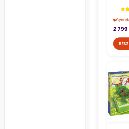
Gyerek
2 799 
RÉSZ