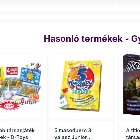
Hasonló termékek - 
obb társasjáték
5 másodperc 3
A titk
nek - D-Toys
válasz Junior
társa