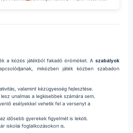
sék a közös játékból fakadó örömöket. A
szabályok
pcsolódjanak, miközben játék közben szabadon
ivitás, valamint kézügyesség fejlesztése.
em lesz unalmas a legkisebbek számára sem.
nlő esélyekkel vehetik fel a versenyt a
z idősebb gyerekek figyelmét is leköti.
r iskolai foglalkozásokon is.