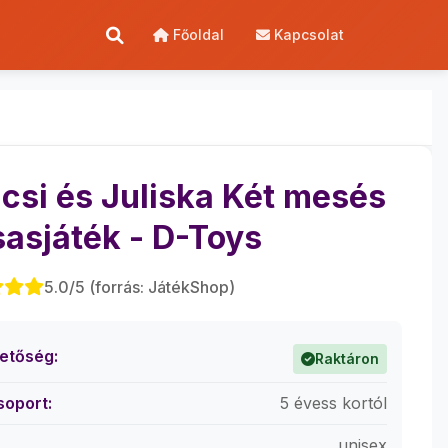
Főoldal
Kapcsolat
csi és Juliska Két mesés
sasjáték - D-Toys
5.0/5 (forrás: JátékShop)
hetőség:
Raktáron
soport:
5 évess kortól
unisex