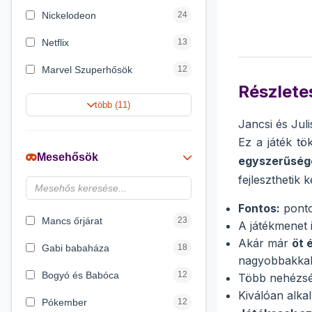
Nickelodeon
24
Netflix
13
Marvel Szuperhősök
12
Részletes
Rubik bűvös kocka
10
több (11)
Jancsi és Jul
Summer Toys
10
Ez a játék t
Noris
7
Mesehősök
egyszerűség
Disney hercegnők
6
fejleszthetik 
Logic Games
4
Fontos:
ponto
Mancs őrjárat
23
A játékmenet 
Akár már
öt 
Gabi babaháza
18
nagyobbakkal 
Bogyó és Babóca
12
Több nehézség
Kiválóan alka
Pókember
12