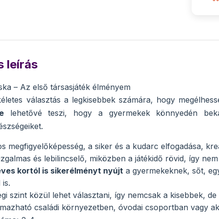
 leírás
iska – Az első társasjáték élményem
ökéletes választás a legkisebbek számára, hogy megélhes
e
lehetővé teszi, hogy a gyermekek könnyedén beka
készségeiket.
s megfigyelőképesség, a siker és a kudarc elfogadása, kreat
izgalmas és lebilincselő, miközben a játékidő rövid, így n
éves kortól is sikerélményt nyújt
a gyermekeknek, sőt, egye
is.
i szint közül lehet választani, így nemcsak a kisebbek, de a
lmazható családi környezetben, óvodai csoportban vagy aká