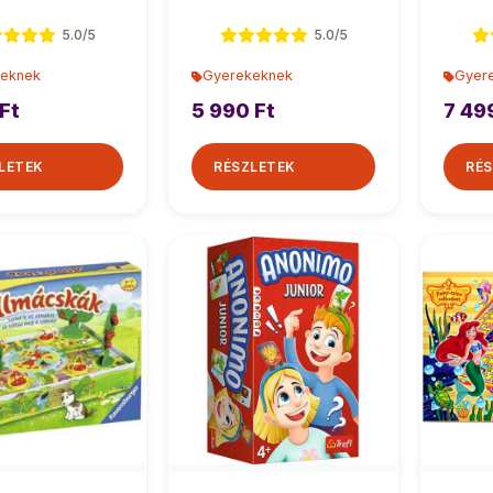
társasjáték
5.0/5
5.0/5
eknek
Gyerekeknek
Gyer
Ft
5 990 Ft
7 49
LETEK
RÉSZLETEK
RÉS