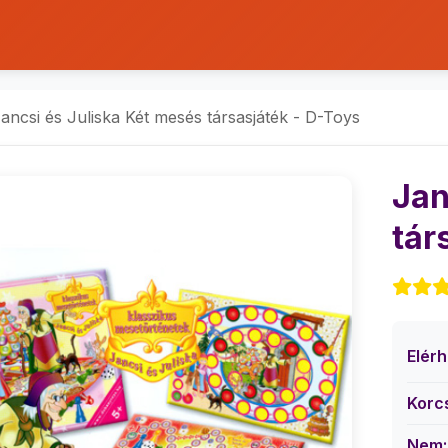
ancsi és Juliska Két mesés társasjáték - D-Toys
Jan
tár
Elér
Korc
Nem: