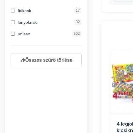
3 hónapos kortól
2
fiúknak
17
4 éves kortól
122
lányoknak
32
5 évess kortól
88
unisex
962
6 éves kortól
102
7 éves kortól
53
Összes szűrő törlése
8 éves kortól
216
9 éves kortól
16
4 legj
kicsik