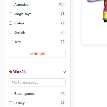
Asmodee
308
Magic Toys
98
Piatnik
77
Goliath
76
Trefl
74
Keller&Mayer
60
több (30)
Magyar Gyártó
55
Spin Master
31
Márkák
Delta Vision
28
Luna
23
Board games
67
Disney
28