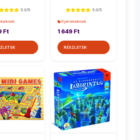
memóriajáték
5.0/5
5.0/5
ekeknek
Gyerekeknek
9 Ft
1 649 Ft
ZLETEK
RÉSZLETEK