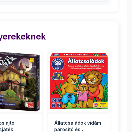
Gyerekeknek
os ajtó
Állatcsaládok vidám
sjáték
párosító és