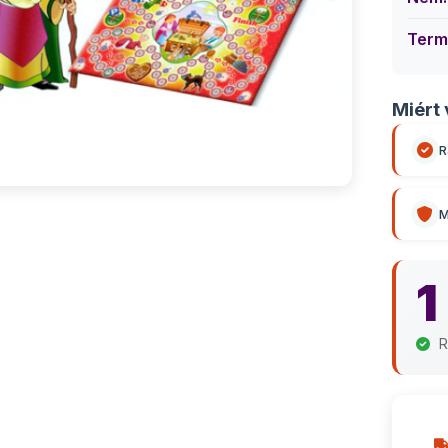
Term
Miért 
R
M
1
R