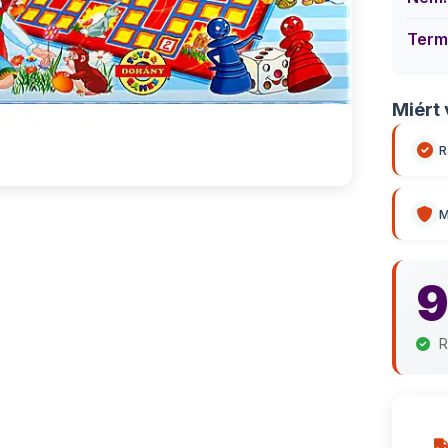
Term
Miért 
R
M
R