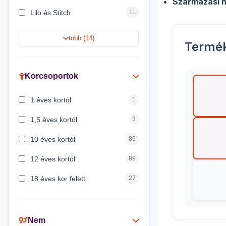
Származási h
Lilo és Stitch
11
Jégvarázs
9
több (14)
Termé
Harry Potter
9
Peppa malac
8
Korcsoportok
Disney hercegnők
5
1 éves kortól
1
Mickey egér
4
1,5 éves kortól
3
10 éves kortól
86
12 éves kortól
89
18 éves kor felett
27
2 éves kortól
6
3 éves kortól
200
Nem