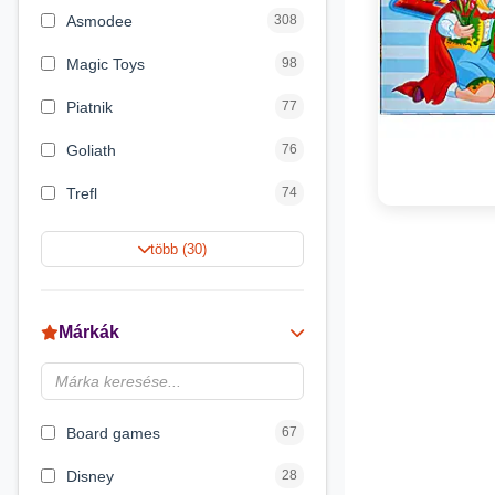
Asmodee
308
Magic Toys
98
Piatnik
77
Goliath
76
Trefl
74
Keller&Mayer
60
több (30)
Magyar Gyártó
55
Spin Master
31
Márkák
Delta Vision
28
Luna
23
Board games
67
Disney
28