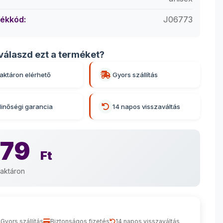
ékkód:
J06773
válaszd ezt a terméket?
aktáron elérhető
Gyors szállítás
inőségi garancia
14 napos visszaváltás
979
Ft
aktáron
Gyors szállítás
Biztonságos fizetés
14 napos visszaváltás