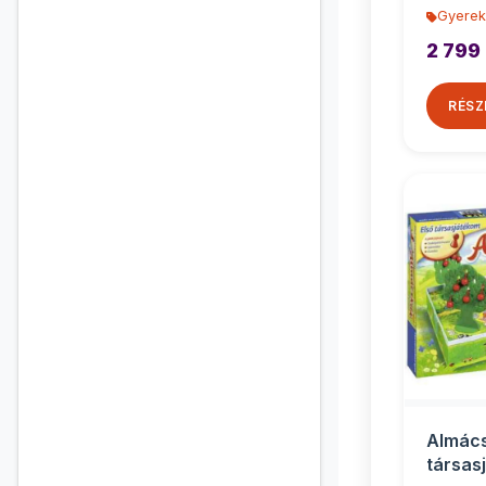
Gyerek
2 799 
RÉSZ
Almác
társas