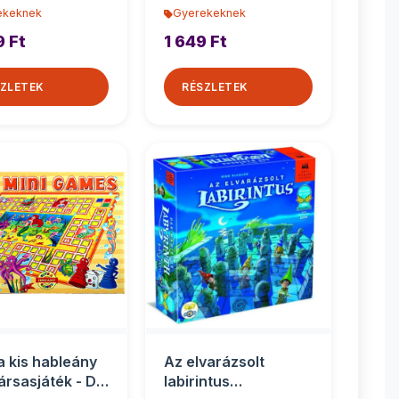
ekeknek
Gyerekeknek
9 Ft
1 649 Ft
ZLETEK
RÉSZLETEK
 a kis hableány
Az elvarázsolt
társasjáték - D-
labirintus