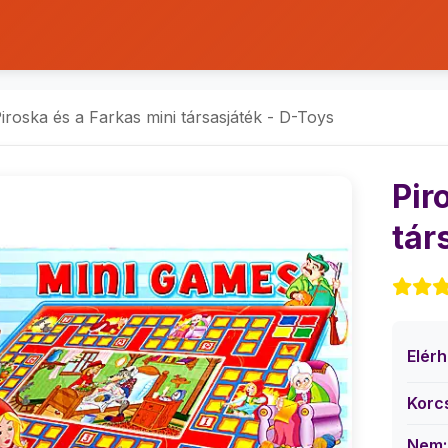
iroska és a Farkas mini társasjáték - D-Toys
Pir
tár
Elér
Korc
Nem: