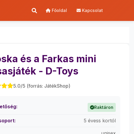
Főoldal
Kapcsolat
oska és a Farkas mini
sasjáték - D-Toys
5.0/5 (forrás: JátékShop)
hetőség:
Raktáron
soport:
5 évess kortól
unisex