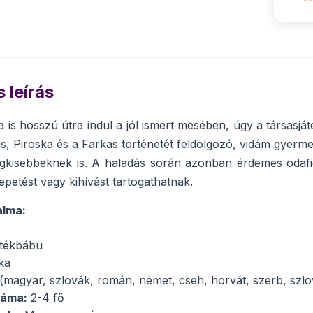
 leírás
is hosszú útra indul a jól ismert mesében, úgy a társasjáté
us, Piroska és a Farkas történetét feldolgozó, vidám gyerme
egkisebbeknek is. A haladás során azonban érdemes odafi
petést vagy kihívást tartogathatnak.
alma:
átékbábu
ka
(magyar, szlovák, román, német, cseh, horvát, szerb, szl
záma:
2-4 fő