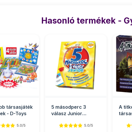
Hasonló termékek - 
obb társasjáték
5 másodperc 3
A titk
nek - D-Toys
válasz Junior
társa
társasjáték
5.0/5
5.0/5