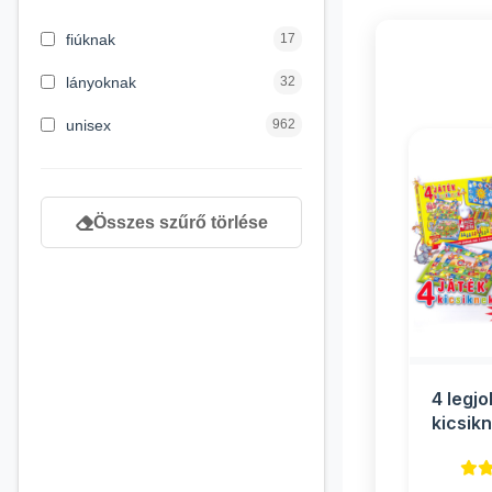
3 hónapos kortól
2
fiúknak
17
4 éves kortól
122
lányoknak
32
5 évess kortól
88
unisex
962
6 éves kortól
102
7 éves kortól
53
Összes szűrő törlése
8 éves kortól
216
9 éves kortól
16
4 legj
kicsik