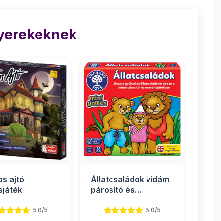
Gyerekeknek
os ajtó
Állatcsaládok vidám
sjáték
párosító és
memóriajáték
5.0/5
5.0/5