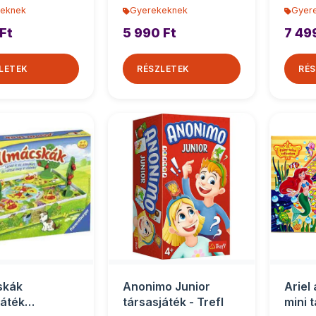
eknek
Gyerekeknek
Gyer
Ft
5 990 Ft
7 49
LETEK
RÉSZLETEK
RÉS
skák
Anonimo Junior
Ariel
játék
társasjáték - Trefl
mini 