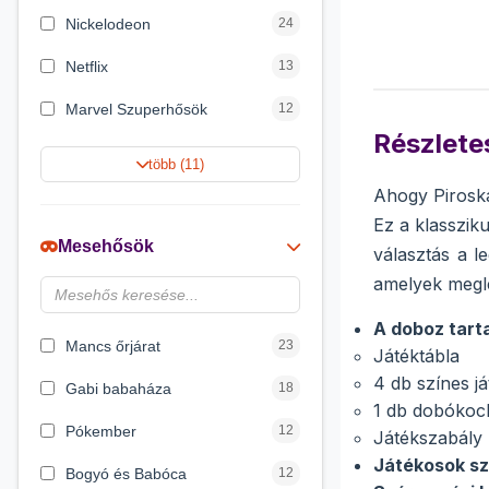
Nickelodeon
24
Netflix
13
Marvel Szuperhősök
12
Részletes
Rubik bűvös kocka
10
több (11)
Ahogy Piroska 
Summer Toys
10
Ez a klasszik
Noris
7
Mesehősök
választás a l
Disney hercegnők
6
amelyek megle
DreamWorks
4
A doboz tart
Mancs őrjárat
23
Játéktábla
4 db színes j
Gabi babaháza
18
1 db dobókoc
Pókember
12
Játékszabály 
Játékosok s
Bogyó és Babóca
12