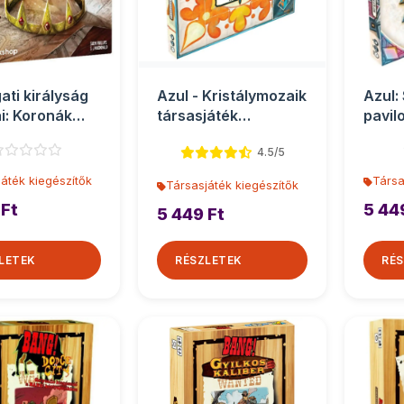
ati királyság
Azul - Kristálymozaik
Azul:
ai: Koronák
társasjáték
pavil
társasját...
kiegészítő
kiegé
4.5/5
áték kiegészítők
Társa
Társasjáték kiegészítők
 Ft
5 44
5 449 Ft
LETEK
RÉSZLETEK
RÉS