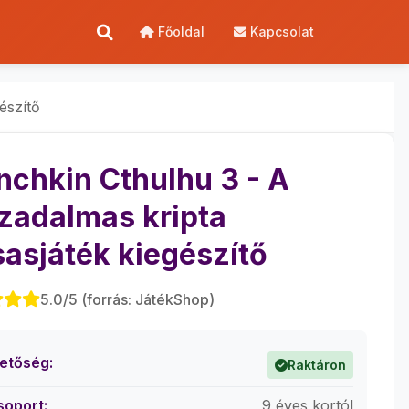
Főoldal
Kapcsolat
észítő
chkin Cthulhu 3 - A
zadalmas kripta
sasjáték kiegészítő
5.0/5 (forrás: JátékShop)
hetőség:
Raktáron
soport:
9 éves kortól