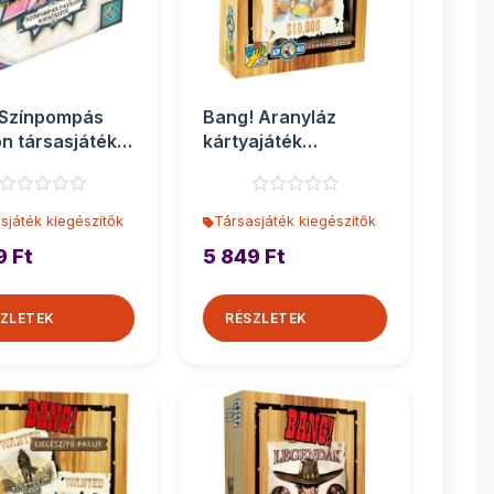
 Színpompás
Bang! Aranyláz
on társasjáték
kártyajáték
szítő
kiegészítő
sjáték kiegészítők
Társasjáték kiegészítők
9 Ft
5 849 Ft
ZLETEK
RÉSZLETEK