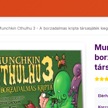
unchkin Cthulhu 3 - A borzadalmas kripta társasjáték kieg
Mun
bor
tár
Elér
Korc