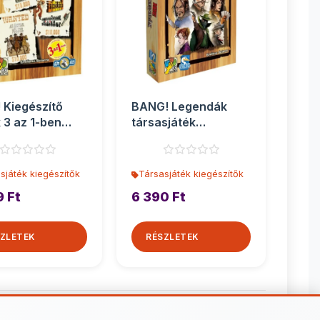
 Kiegészítő
BANG! Legendák
k 3 az 1-ben
társasjáték
sjáték kiegés...
kiegészítő
sjáték kiegészítők
Társasjáték kiegészítők
9 Ft
6 390 Ft
ZLETEK
RÉSZLETEK