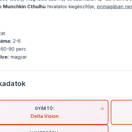
 a
Munchkin Cthulhu
hivatalos kiegészítője,
önmagában nem
zat
záma:
2-6
 60-90 perc
lve:
magyar
kadatok
GYÁRTÓ:
Delta Vision