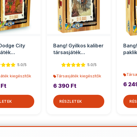
Dodge City
Bang! Gyilkos kaliber
Bang!
játék
társasjáték
pakli
zítő
kiegészítő
társa
5.0/5
5.0/5
Társa
áték kiegészítők
Társasjáték kiegészítők
6 24
 Ft
6 390 Ft
LETEK
RÉSZLETEK
RÉS