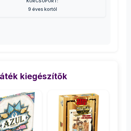
KORCSOPORT:
9 éves kortól
áték kiegészítők