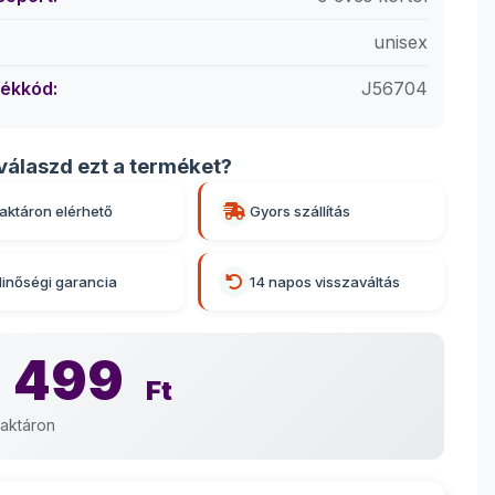
unisex
ékkód:
J56704
válaszd ezt a terméket?
aktáron elérhető
Gyors szállítás
inőségi garancia
14 napos visszaváltás
 499
Ft
aktáron