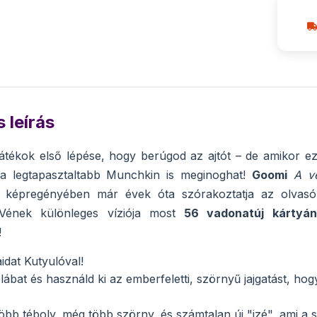
 leírás
tékok első lépése, hogy berúgod az ajtót – de amikor ez
 a legtapasztaltabb Munchkin is meginoghat!
Goomi
A v
 képregényében már évek óta szórakoztatja az olvasók
 Vének különleges víziója most
56 vadonatúj kártyán
!
idat Kutyulóval!
ábat és használd ki az emberfeletti, szörnyű jajgatást, ho
öbb téboly, még több szörny, és számtalan új "izé", ami a