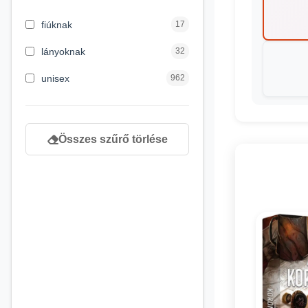
3 hónapos kortól
2
fiúknak
17
4 éves kortól
122
lányoknak
32
5 évess kortól
88
unisex
962
6 éves kortól
102
7 éves kortól
53
Összes szűrő törlése
8 éves kortól
216
9 éves kortól
16