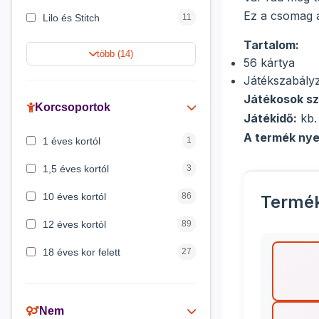
Ez a csomag
Lilo és Stitch
11
Tartalom:
Jégvarázs
9
több (14)
56 kártya
Harry Potter
9
Játékszabály
Játékosok s
Peppa malac
8
Korcsoportok
Játékidő:
kb.
Disney hercegnők
5
A termék nye
1 éves kortól
1
Mickey egér
4
1,5 éves kortól
3
10 éves kortól
86
Termé
12 éves kortól
89
18 éves kor felett
27
2 éves kortól
6
3 éves kortól
200
Nem