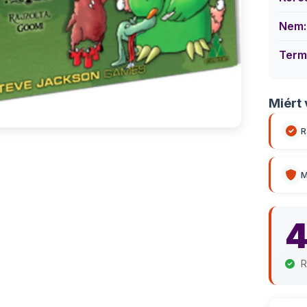
Nem:
Term
Miért 
R
M
4
R