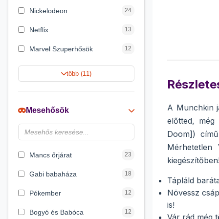
Nickelodeon
24
Netflix
13
Marvel Szuperhősök
12
Rubik bűvös kocka
10
több (11)
Részletes
Summer Toys
10
Noris
7
A Munchkin já
Mesehősök
előtted, még
Disney hercegnők
6
Doom]
) című
DreamWorks
4
Mérhetetlen
Mancs őrjárat
23
kiegészítőben
Gabi babaháza
18
Tápláld baráta
Növessz csápl
Pókember
12
is!
Bogyó és Babóca
12
Vár rád még t