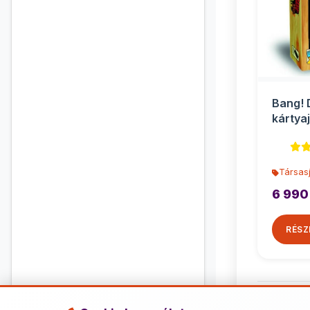
Bang! 
kártya
kiegés
Társasj
6 990
RÉSZ