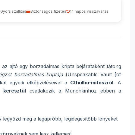
Gyors szállítás
Biztonságos fizetés
14 napos visszaváltás
 az ajtó egy borzadalmas kripta bejárataként tátong
égzet borzadalmas kriptája
(
Unspeakable Vault [of
at egyedi elképzeléseivel a
Cthulhu-mítoszról
. A
 keresztül
csatlakozik a Munchkinhoz ebben a
gy legyőzd még a legapróbb, legidegesítőbb lényeket
 szörnyeknek sem lesz kellemes!