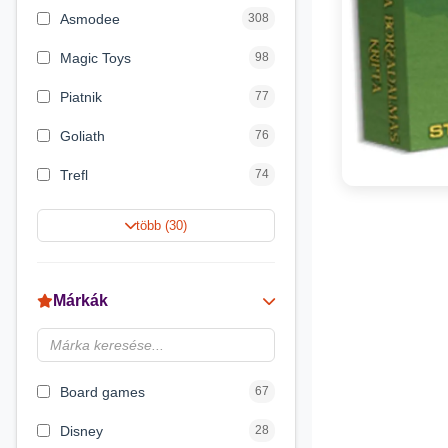
Asmodee
308
Magic Toys
98
Piatnik
77
Goliath
76
Trefl
74
Keller&Mayer
60
több (30)
Magyar Gyártó
55
Spin Master
31
Márkák
Delta Vision
28
Luna
23
Board games
67
Disney
28