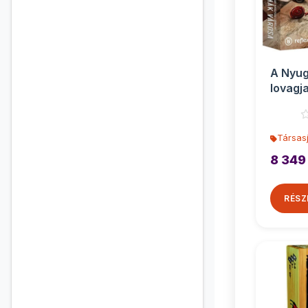
A Nyug
lovagj
városa 
Társasj
8 349
RÉSZ