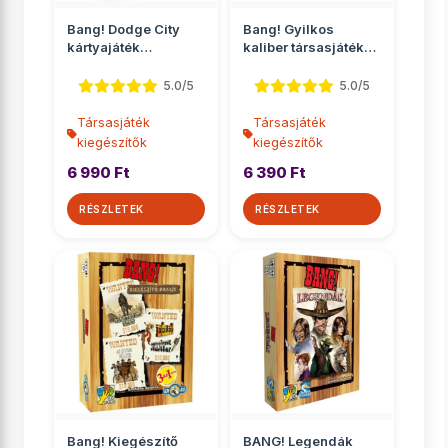
Bang! Dodge City
Bang! Gyilkos
kártyajáték
kaliber társasjáték
kiegészítő
kiegészítő
5.0/5
5.0/5
Társasjáték
Társasjáték
kiegészítők
kiegészítők
6 990 Ft
6 390 Ft
RÉSZLETEK
RÉSZLETEK
Bang! Kiegészítő
BANG! Legendák