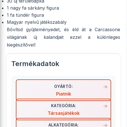
30 új területlapka
1 nagy fa sárkány figura
1 fa tündér figura
Magyar nyelvű játékszabály
Bővítsd gyűjteményedet, és éld át a Carcassone
világának új kalandjait ezzel a különleges
kiegészítővel!
Termékadatok
GYÁRTÓ:
Piatnik
KATEGÓRIA:
Társasjátékok
ALKATEGÓRIA: