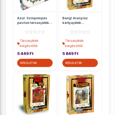
Azul: Színpompás
Bang! Aranyláz
pavilon társasjáték
kártyajáték
kiegészítő
kiegészítő
Társasjáték
Társasjáték
kiegészítők
kiegészítők
5 449 Ft
5 849 Ft
RÉSZLETEK
RÉSZLETEK