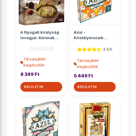
A Nyugati királyság
Azul -
lovagjai: Koronák
Kristálymozaik
városa társasját...
társasjáték
kiegészítő
4.5/5
Társasjáték
Társasjáték
kiegészítők
kiegészítők
8 349 Ft
5 449 Ft
RÉSZLETEK
RÉSZLETEK