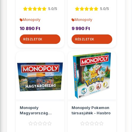
változat - Hasbro
gyerekeknek 2az1-
ben - Hasbro
5.0/5
5.0/5
Monopoly
Monopoly
10 890 Ft
9 990 Ft
RÉSZLETEK
RÉSZLETEK
Monopoly
Monopoly Pokemon
Magyarország
társasjáték - Hasbro
csodái társasjáték