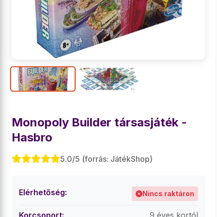
Monopoly Builder társasjáték -
Hasbro
5.0/5 (forrás: JátékShop)
Elérhetőség:
Nincs raktáron
Korcsoport:
9 éves kortól