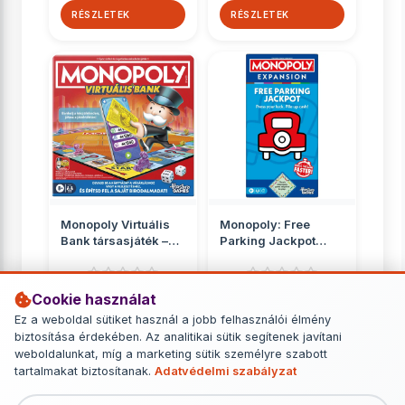
RÉSZLETEK
RÉSZLETEK
Monopoly Virtuális
Monopoly: Free
Bank társasjáték –
Parking Jackpot
Hasbro
kiegészítő pakli -
Hasbro
Cookie használat
Monopoly
Monopoly
Ez a weboldal sütiket használ a jobb felhasználói élmény
13 699 Ft
5 149 Ft
biztosítása érdekében. Az analitikai sütik segítenek javítani
weboldalunkat, míg a marketing sütik személyre szabott
RÉSZLETEK
RÉSZLETEK
tartalmakat biztosítanak.
Adatvédelmi szabályzat