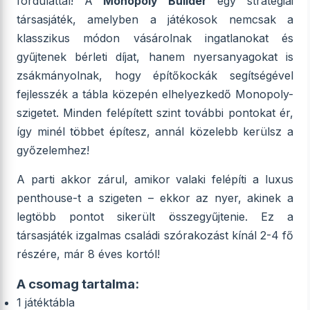
fordulattal! A
Monopoly Builder
egy stratégiai
társasjáték, amelyben a játékosok nemcsak a
klasszikus módon vásárolnak ingatlanokat és
gyűjtenek bérleti díjat, hanem nyersanyagokat is
zsákmányolnak, hogy építőkockák segítségével
fejlesszék a tábla közepén elhelyezkedő Monopoly-
szigetet. Minden felépített szint további pontokat ér,
így minél többet építesz, annál közelebb kerülsz a
győzelemhez!
A parti akkor zárul, amikor valaki felépíti a luxus
penthouse-t a szigeten – ekkor az nyer, akinek a
legtöbb pontot sikerült összegyűjtenie. Ez a
társasjáték izgalmas családi szórakozást kínál 2-4 fő
részére, már 8 éves kortól!
A csomag tartalma:
1 játéktábla