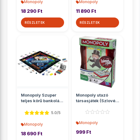
Monopoly
Monopoly
18 290 Ft
11 890 Ft
RÉSZLETEK
RÉSZLETEK
Monopoly Szuper
Monopoly utazó
teljes körű bankolás
társasjáték (Szlovén
társasjáték - Has...
nyelvű) - Hasbro
5.0/5
Monopoly
Monopoly
999 Ft
18 690 Ft