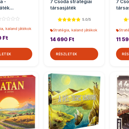
a -
7 Csoda stratégiai
7 Cso
áték
társasjáték
társa
játék
5.0/5
ia, kaland játékok
Stratégia, kaland játékok
Strat
0 Ft
14 690 Ft
11 59
LETEK
RÉSZLETEK
RÉS