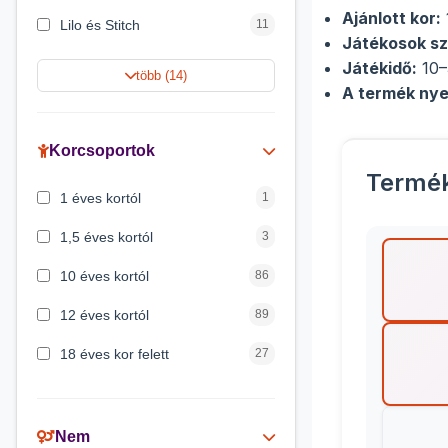
Ajánlott kor:
Lilo és Stitch
11
Játékosok s
Jégvarázs
9
Játékidő:
10–
több (14)
A termék nye
Harry Potter
9
Peppa malac
8
Korcsoportok
Termé
Disney hercegnők
5
1 éves kortól
1
Mickey egér
4
1,5 éves kortól
3
10 éves kortól
86
12 éves kortól
89
18 éves kor felett
27
2 éves kortól
6
3 éves kortól
200
Nem