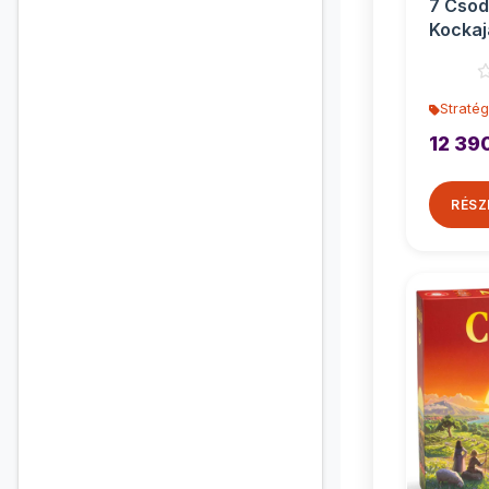
7 Csod
Kockaj
társas
Stratég
12 39
RÉSZ