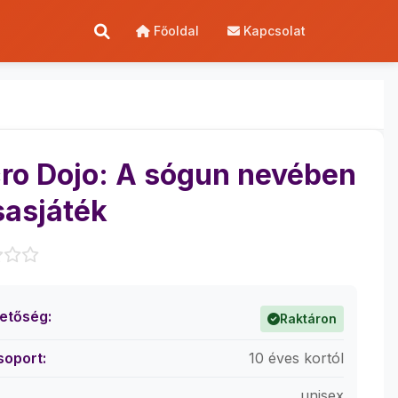
Főoldal
Kapcsolat
ro Dojo: A sógun nevében
sasjáték
hetőség:
Raktáron
soport:
10 éves kortól
unisex