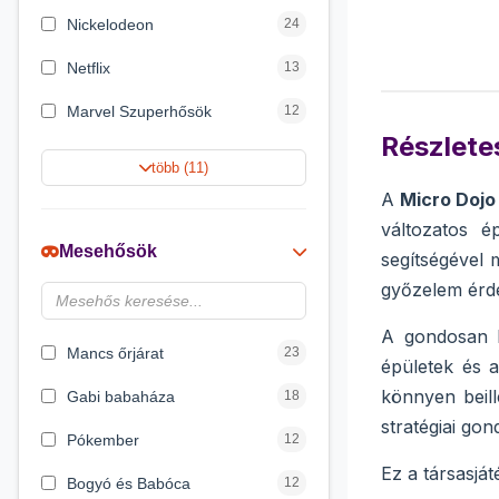
Nickelodeon
24
Netflix
13
Marvel Szuperhősök
12
Részletes
Rubik bűvös kocka
10
több (11)
A
Micro Dojo
Summer Toys
10
változatos é
Noris
7
Mesehősök
segítségével 
Disney hercegnők
6
győzelem érde
DreamWorks
4
A gondosan k
Mancs őrjárat
23
épületek és a
könnyen beill
Gabi babaháza
18
stratégiai gon
Pókember
12
Ez a társasját
Bogyó és Babóca
12