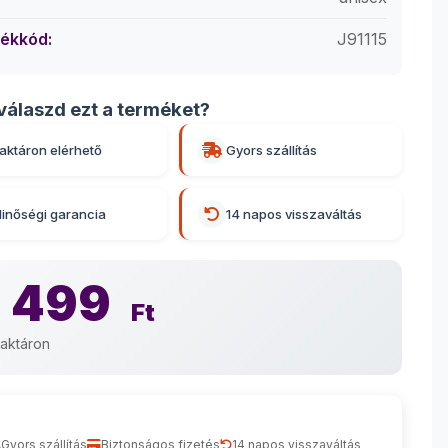
ékkód:
J91115
válaszd ezt a terméket?
aktáron elérhető
Gyors szállítás
inőségi garancia
14 napos visszaváltás
 499
Ft
aktáron
Gyors szállítás
Biztonságos fizetés
14 napos visszaváltás