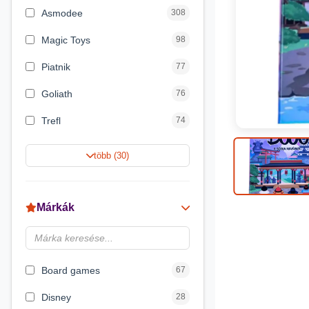
Asmodee
308
Magic Toys
98
Piatnik
77
Goliath
76
Trefl
74
Keller&Mayer
60
több (30)
Magyar Gyártó
55
Spin Master
31
Márkák
Delta Vision
28
Brainbox
23
Board games
67
Disney
28