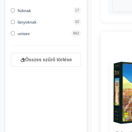
3 hónapos kortól
2
fiúknak
17
4 éves kortól
122
lányoknak
32
5 évess kortól
88
unisex
962
6 éves kortól
102
7 éves kortól
53
Összes szűrő törlése
8 éves kortól
216
9 éves kortól
16