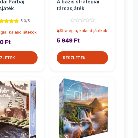
da: Párbaj
A bázis stratégiai
sjáték
társasjáték
5.0/5
Stratégia, kaland játékok
égia, kaland játékok
5 949 Ft
0 Ft
ZLETEK
RÉSZLETEK