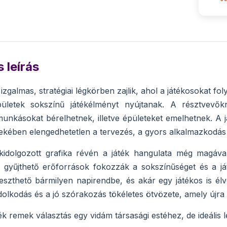
 leírás
izgalmas, stratégiai légkörben zajlik, ahol a játékosokat f
pületek sokszínű játékélményt nyújtanak. A résztvevőkn
munkásokat bérelhetnek, illetve épületeket emelhetnek. A já
kében elengedhetetlen a tervezés, a gyors alkalmazkodás
idolgozott grafika révén a játék hangulata még magával
 gyűjthető erőforrások fokozzák a sokszínűséget és a ját
eszthető bármilyen napirendbe, és akár egy játékos is él
dolkodás és a jó szórakozás tökéletes ötvözete, amely újra 
ék remek választás egy vidám társasági estéhez, de ideális 