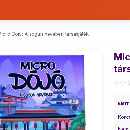
icro Dojo: A sógun nevében társasjáték
Mic
tár
Elér
Korc
Nem: