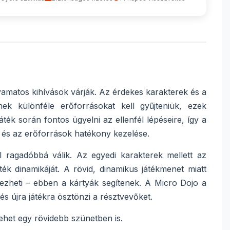
olyamatos kihívások várják. Az érdekes karakterek és a
ek különféle erőforrásokat kell gyűjteniük, ezek
ték során fontos ügyelni az ellenfél lépéseire, így a
 és az erőforrások hatékony kezelése.
 ragadóbbá válik. Az egyedi karakterek mellett az
ék dinamikáját. A rövid, dinamikus játékmenet miatt
vezheti – ebben a kártyák segítenek. A Micro Dojo a
és újra játékra ösztönzi a résztvevőket.
lehet egy rövidebb szünetben is.