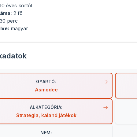
10 éves kortól
záma:
2 fő
30 perc
lve:
magyar
kadatok
GYÁRTÓ:
Asmodee
ALKATEGÓRIA:
Stratégia, kaland játékok
NEM: