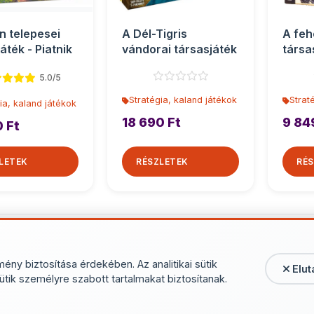
n telepesei
A Dél-Tigris
A feh
áték - Piatnik
vándorai társasjáték
társa
5.0/5
Stratégia, kaland játékok
Strat
ia, kaland játékok
18 690 Ft
9 84
0 Ft
LETEK
RÉSZLETEK
RÉS
További termékek - Stratégia, 
mény biztosítása érdekében. Az analitikai sütik
Elut
ütik személyre szabott tartalmakat biztosítanak.