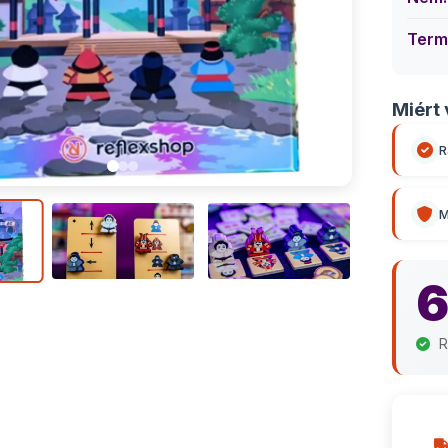
Term
Miért 
R
M
6
R