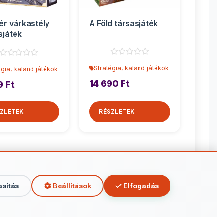
ér várkastély
A Föld társasjáték
sjáték
Stratégia, kaland játékok
égia, kaland játékok
14 690 Ft
9 Ft
ZLETEK
RÉSZLETEK
kaland játékok
asítás
Beállítások
Elfogadás