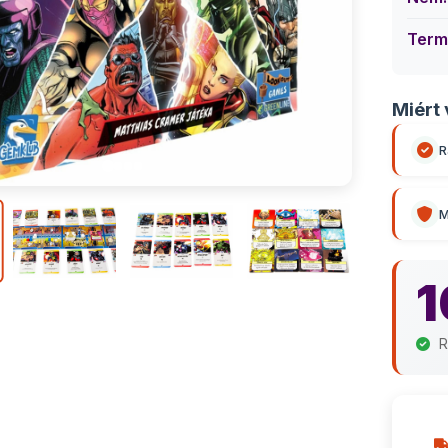
Term
Miért 
R
M
1
R