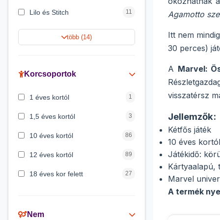
okozhatnak a
Lilo és Stitch
11
Agamotto sz
Harry Potter
9
Itt nem mindi
több (14)
30 perces) ját
Jégvarázs
9
A
Marvel: Ö
Peppa malac
8
Korcsoportok
Részletgazdag
Disney hercegnők
5
visszatérsz m
1 éves kortól
1
Mickey egér
4
Jellemzők:
1,5 éves kortól
3
Kétfős játék
10 éves kortól
86
10 éves kortól
Játékidő: kör
12 éves kortól
89
Kártyaalapú, t
18 éves kor felett
27
Marvel univer
A termék nye
2 éves kortól
6
3 éves kortól
200
Nem