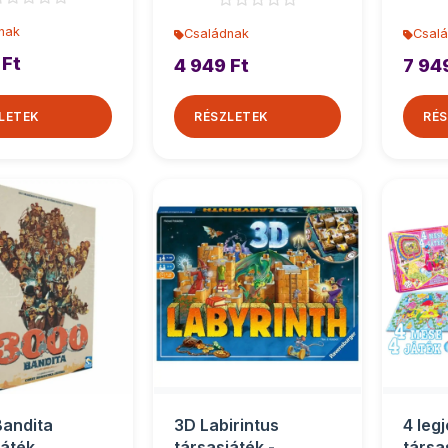
nak
Családnak
Csal
 Ft
4 949 Ft
7 94
LETEK
RÉSZLETEK
RÉS
andita
3D Labirintus
4 leg
játék
társasjáték -
társa