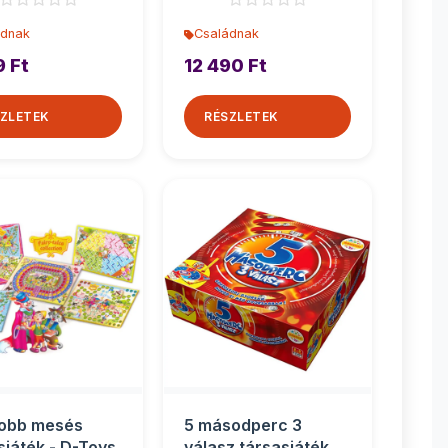
ádnak
Családnak
9 Ft
12 490 Ft
ZLETEK
RÉSZLETEK
jobb mesés
5 másodperc 3
sjáték - D-Toys
válasz társasjáték