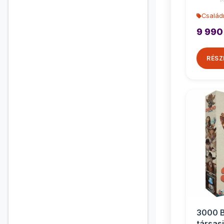
Család
9 990
RÉSZ
3000 B
társas