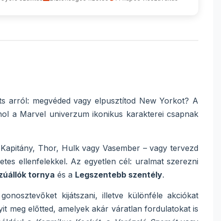
ts arról: megvéded vagy elpusztítod New Yorkot? A
 ahol a Marvel univerzum ikonikus karakterei csapnak
a Kapitány, Thor, Hulk vagy Vasember – vagy tervezd
etes ellenfelekkel. Az egyetlen cél: uralmat szerezni
zúállók tornya
és a
Legszentebb szentély
.
nosztevőket kijátszani, illetve különféle akciókat
yit meg előtted, amelyek akár váratlan fordulatokat is