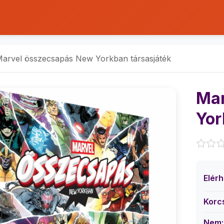
arvel összecsapás New Yorkban társasjáték
Mar
Yor
Elér
Korc
Nem: