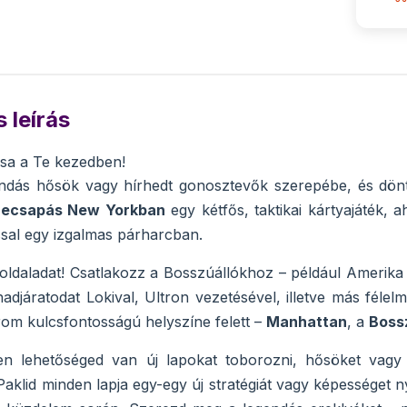
 leírás
sa a Te kezedben!
gendás hősök vagy hírhedt gonosztevők szerepébe, és dön
zecsapás New Yorkban
egy kétfős, taktikai kártyajáték,
sal egy izgalmas párharcban.
 oldaladat! Csatlakozz a Bosszúállókhoz – például Amerik
adjáratodat Lokival, Ultron vezetésével, illetve más félelm
m kulcsfontosságú helyszíne felett –
Manhattan
, a
Boss
n lehetőséged van új lapokat toborozni, hősöket vagy go
Paklid minden lapja egy-egy új stratégiát vagy képességet n