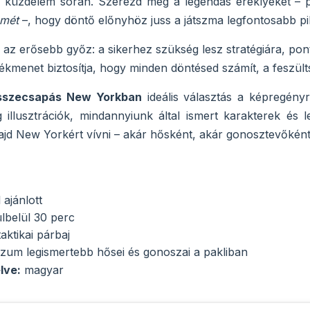
 küzdelem során. Szerezd meg a legendás ereklyéket – 
emét
–, hogy döntő előnyhöz juss a játszma legfontosabb pil
g az erősebb győz: a sikerhez szükség lesz stratégiára, pont
ékmenet biztosítja, hogy minden döntésed számít, a feszülts
sszecsapás New Yorkban
ideális választás a képregényr
 illusztrációk, mindannyiunk által ismert karakterek és l
ajd New Yorkért vívni – akár hősként, akár gonosztevőként
 ajánlott
ülbelül 30 perc
aktikai párbaj
zum legismertebb hősei és gonoszai a pakliban
lve:
magyar