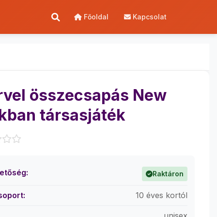
Főoldal
Kapcsolat
vel összecsapás New
kban társasjáték
hetőség:
Raktáron
soport:
10 éves kortól
unisex