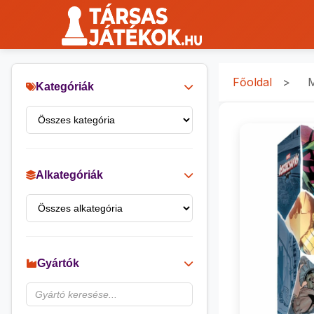
Főoldal
>
M
Kategóriák
Alkategóriák
Gyártók