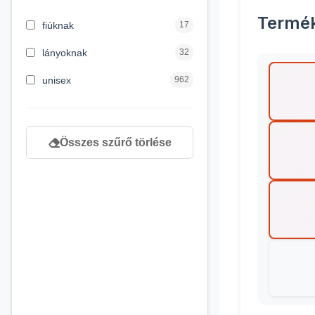
3 hónapos kortól
2
Termé
fiúknak
17
4 éves kortól
122
lányoknak
32
5 évess kortól
88
unisex
962
6 éves kortól
102
7 éves kortól
53
Összes szűrő törlése
8 éves kortól
216
9 éves kortól
16