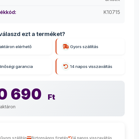
ékkód:
K10715
válaszd ezt a terméket?
aktáron elérhető
Gyors szállítás
inőségi garancia
14 napos visszaváltás
0 690
Ft
aktáron
Gyors szállítás
Biztonságos fizetés
14 napos visszaváltás