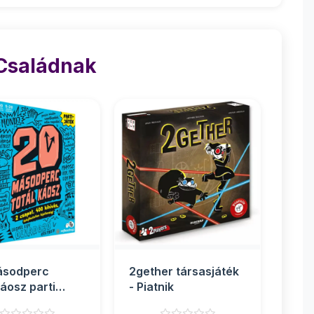
 Családnak
ásodperc
2gether társasjáték
káosz parti
- Piatnik
sjáték