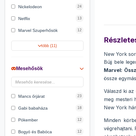
Nickelodeon
24
Netflix
13
Marvel Szuperhősök
12
Részletes
Summer Toys
10
több (11)
New York sor
Rubik bűvös kocka
10
Bújj bele le
Noris
7
Mesehősök
Marvel: Öss
Disney hercegnők
6
össze egymás
Logic Games
4
Válaszd ki az
Mancs őrjárat
23
meg mesteri h
New York háro
Gabi babaháza
18
Minden körbe
Pókember
12
végrehajtani. 
Bogyó és Babóca
12