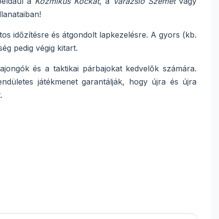
például a
Kozmikus Kockát
, a
Varázsló Szemét
vagy
lanataiban!
os időzítésre és átgondolt lapkezelésre. A gyors (kb.
ég pedig végig kitart.
ajongók és a taktikai párbajokat kedvelők számára.
endületes játékmenet garantálják, hogy újra és újra
.