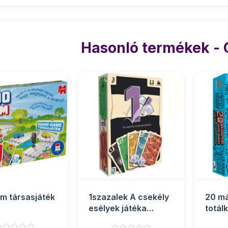
Hasonló termékek -
m társasjáték
1szazalek A csekély
20 m
esélyek játéka
totál
társasjáték
társa