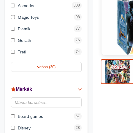
Asmodee
308
Magic Toys
98
Piatnik
77
Goliath
76
Trefl
74
Keller&Mayer
60
több (30)
Magyar Gyártó
55
Spin Master
31
Márkák
Delta Vision
28
Luna
23
Board games
67
Disney
28