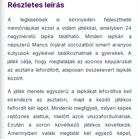
Részletes leírás
A legkisebbek is könnyedén fejleszthetik
memóriájukat ezzel a vidám játékkal, amelyben 24
nagyméretű lapka található. Minden lapkán a
népszerű Mancs őrjárat sorozatból ismert aranyos
kutyusok egyikével találkozhatnak a gyerekek. A
játék célja, hogy megtalálják az azonos képpárokat
az asztalra lefordított, alaposan összekevert lapkák
között.
A játék menete egyszerű: a lapkákat lefordítva kell
elrendezni az asztalon, majd a kezdő játékos
felfordít két lapot. Mindenki megfigyeli, milyen képek
rejtőznek alattuk, mielőtt azok visszafordulnának.
Ezután a soron következő játékos következik.
Amennyiben valaki megtalál két egyező képet,