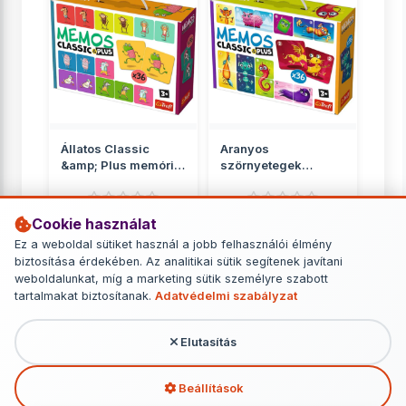
Állatos Classic
Aranyos
&amp; Plus memória
szörnyetegek
játék 36db-os - Trefl
Classic &amp; Plus
memória játék 36...
Cookie használat
Memóriajátékok
Memóriajátékok
Ez a weboldal sütiket használ a jobb felhasználói élmény
3 649 Ft
3 649 Ft
biztosítása érdekében. Az analitikai sütik segítenek javítani
weboldalunkat, míg a marketing sütik személyre szabott
RÉSZLETEK
RÉSZLETEK
tartalmakat biztosítanak.
Adatvédelmi szabályzat
Elutasítás
További termékek - Memóriajátékok
Beállítások