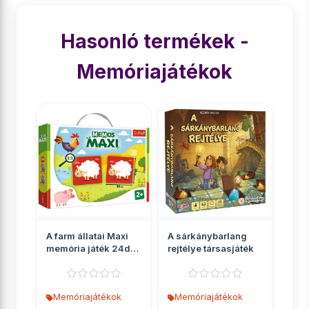
Hasonló termékek -
Memóriajátékok
A farm állatai Maxi
A sárkánybarlang
memória játék 24db-
rejtélye társasjáték
os - Trefl
Memóriajátékok
Memóriajátékok