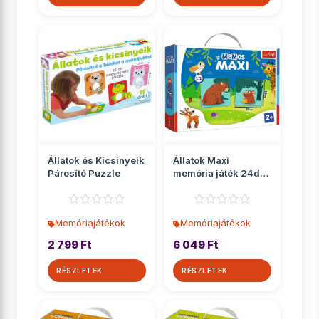
Állatok és Kicsinyeik
Állatok Maxi
Párosító Puzzle
memória játék 24db-
os - Trefl
Memóriajátékok
Memóriajátékok
2 799 Ft
6 049 Ft
RÉSZLETEK
RÉSZLETEK