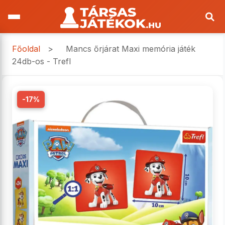
Főoldal
>
Mancs őrjárat Maxi memória játék
24db-os - Trefl
-17%