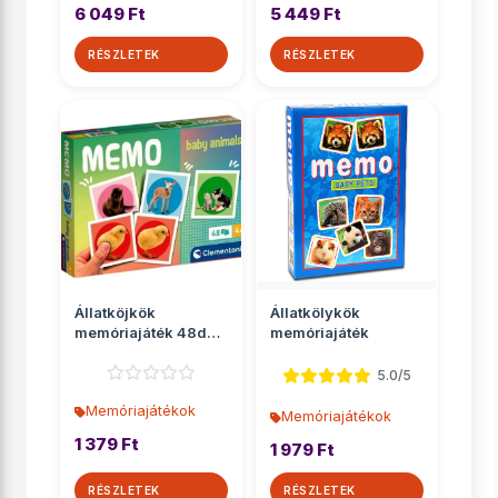
6 049 Ft
5 449 Ft
RÉSZLETEK
RÉSZLETEK
Állatköjkök
Állatkölykök
memóriajáték 48db-
memóriajáték
os - Clementoni
5.0/5
Memóriajátékok
Memóriajátékok
1 379 Ft
1 979 Ft
RÉSZLETEK
RÉSZLETEK