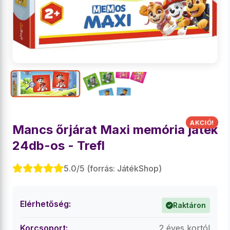
Mancs őrjárat Maxi memória játék
24db-os - Trefl
5.0/5 (forrás: JátékShop)
Elérhetőség:
Raktáron
Korcsoport:
2 éves kortól