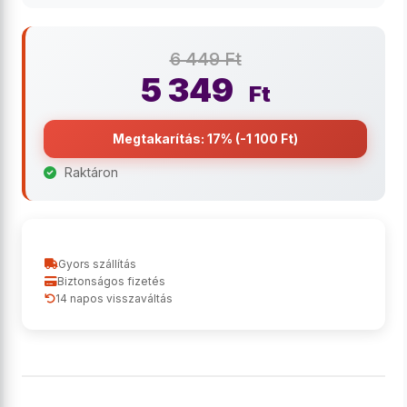
6 449 Ft
5 349
Ft
Megtakarítás: 17% (-1 100 Ft)
Raktáron
Gyors szállítás
Biztonságos fizetés
14 napos visszaváltás