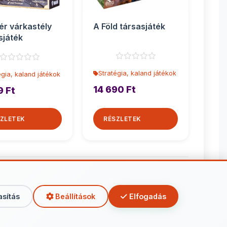
ér várkastély
A Föld társasjáték
sjáték
Stratégia, kaland játékok
égia, kaland játékok
14 690 Ft
9 Ft
ZLETEK
RÉSZLETEK
kaland játékok
asítás
Beállítások
Elfogadás