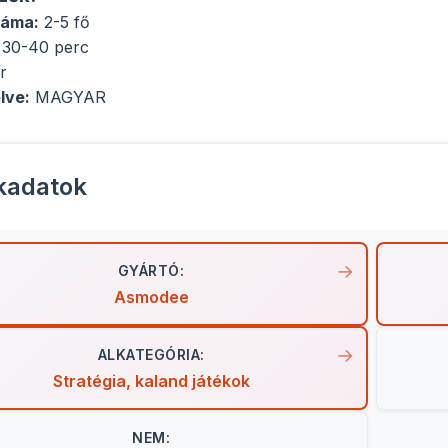
záma:
2-5 fő
 30-40 perc
r
lve:
MAGYAR
kadatok
GYÁRTÓ:
Asmodee
ALKATEGÓRIA:
Stratégia, kaland játékok
NEM: