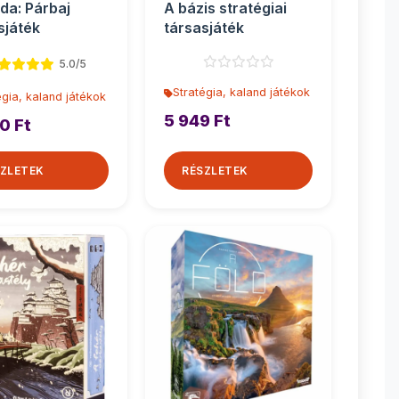
da: Párbaj
A bázis stratégiai
sjáték
társasjáték
5.0/5
Stratégia, kaland játékok
égia, kaland játékok
5 949 Ft
0 Ft
ZLETEK
RÉSZLETEK