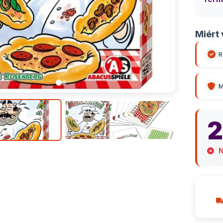
Miért 
R
M
2
N