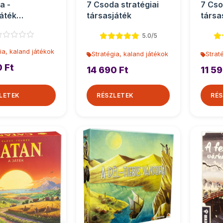
a -
7 Csoda stratégiai
7 Cso
áték
társasjáték
társa
játék
5.0/5
ia, kaland játékok
Stratégia, kaland játékok
Strat
0 Ft
14 690 Ft
11 59
LETEK
RÉSZLETEK
RÉS