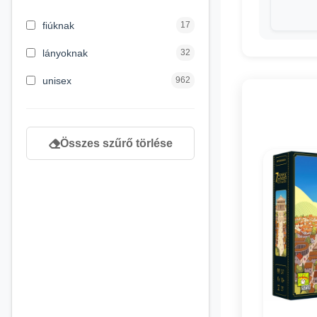
3 hónapos kortól
2
fiúknak
17
4 éves kortól
122
lányoknak
32
5 évess kortól
88
unisex
962
6 éves kortól
102
7 éves kortól
53
Összes szűrő törlése
8 éves kortól
216
9 éves kortól
16