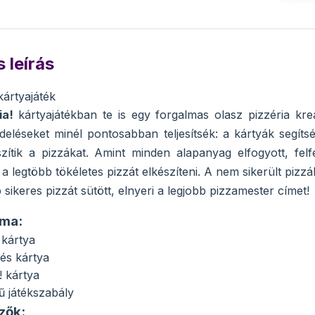
 leírás
ártyajáték
a!
kártyajátékban te is egy forgalmas olasz pizzéria kre
eléseket minél pontosabban teljesítsék: a kártyák segíts
zítik a pizzákat. Amint minden alapanyag elfogyott, felf
a legtöbb tökéletes pizzát elkészíteni. A nem sikerült pizzá
b sikeres pizzát sütött, elnyeri a legjobb pizzamester címet!
lma:
 kártya
és kártya
 kártya
 játékszabály
zők: