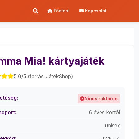
Főoldal
Kapcsolat
ma Mia! kártyajáték
5.0/5 (forrás: JátékShop)
hetőség:
Nincs raktáron
soport:
6 éves kortól
unisex
ékkód:
J24064