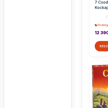
7 Csod
Kockaj
társas
Stratég
12 39
RÉSZ