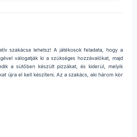
atív szakácsa lehetsz! A játékosok feladata, hogy a
égével válogatják ki a szükséges hozzávalókat, majd
edik a sütőben készült pizzákat, és kiderül, melyik
kat újra el kell készíteni. Az a szakács, aki három kör