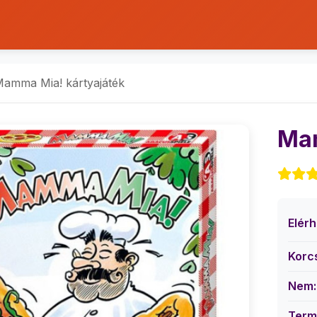
amma Mia! kártyajáték
Mam
Elér
Korc
Nem:
Term