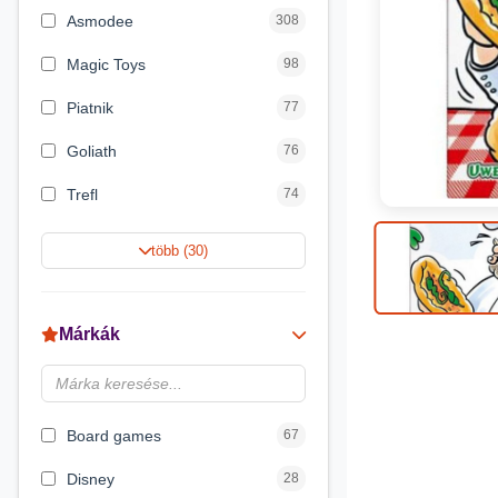
Asmodee
308
Magic Toys
98
Piatnik
77
Goliath
76
Trefl
74
Keller&Mayer
60
több (30)
Magyar Gyártó
55
Spin Master
31
Márkák
Delta Vision
28
Luna
23
Board games
67
Disney
28