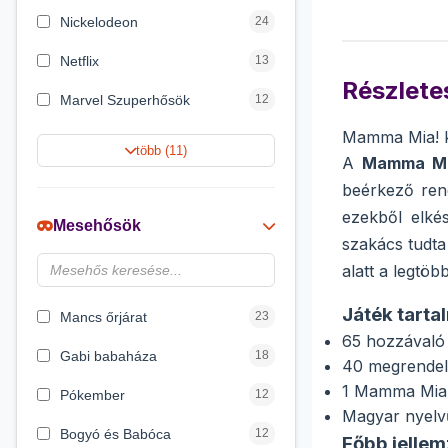
Nickelodeon
24
Netflix
13
Részletes
Marvel Szuperhősök
12
Mamma Mia! k
Rubik bűvös kocka
10
több (11)
A
Mamma Mi
Summer Toys
10
beérkező rend
ezekből elkés
Noris
7
Mesehősök
szakács tudta 
Disney hercegnők
6
alatt a legtöb
DreamWorks
4
Játék tarta
Mancs őrjárat
23
65 hozzávaló
Gabi babaháza
18
40 megrendel
1 Mamma Mia!
Pókember
12
Magyar nyelvű
Bogyó és Babóca
12
Főbb jellem