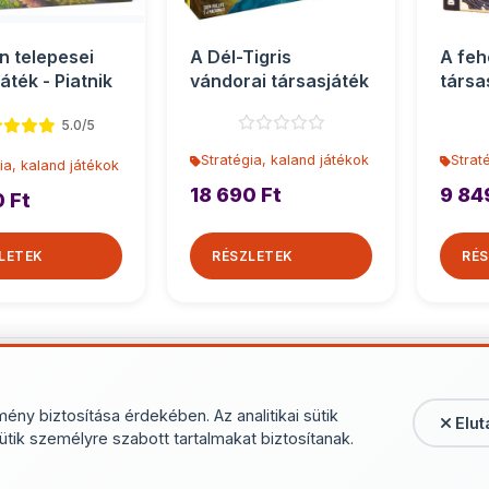
n telepesei
A Dél-Tigris
A feh
áték - Piatnik
vándorai társasjáték
társa
5.0/5
Stratégia, kaland játékok
Strat
ia, kaland játékok
18 690 Ft
9 84
0 Ft
LETEK
RÉSZLETEK
RÉS
További termékek - Stratégia, 
mény biztosítása érdekében. Az analitikai sütik
Elut
ütik személyre szabott tartalmakat biztosítanak.