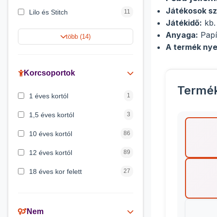
Játékosok s
Lilo és Stitch
11
Játékidő:
kb.
Jégvarázs
9
Anyaga:
Papí
több (14)
A termék nye
Harry Potter
9
Peppa malac
8
Korcsoportok
Termé
Disney hercegnők
5
1 éves kortól
1
Mickey egér
4
1,5 éves kortól
3
10 éves kortól
86
12 éves kortól
89
18 éves kor felett
27
2 éves kortól
6
3 éves kortól
200
Nem