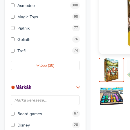
Asmodee
308
Magic Toys
98
Piatnik
77
Goliath
76
Trefl
74
Keller&Mayer
60
több (30)
Magyar Gyártó
55
Spin Master
31
Márkák
Delta Vision
28
Brainbox
23
Board games
67
Disney
28