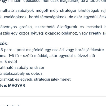
– így minden lépéseddel nemcsak magadnak, de a többieknek
ulható szabályok mögött mély stratégiai lehetőségek rejl
 családoknak, baráti társaságoknak, de akár egyedül játsz
látványos grafika, szerethető állatfigurák és mesebeli 
asztás egy közös hétvégi kikapcsolódáshoz, vagy kreatív aj
zők:
5 perc – pont megfelelő egy családi vagy baráti játékestre
ma: 1-5 fő – szóló móddal, akár egyedül is élvezhető
or: 8 évtől
átítható szabályrendszer
ű játékszabály és doboz
rafikák és egyedi, stratégiai játékmenet
elve: MAGYAR