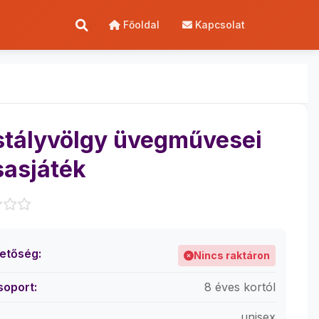
Főoldal
Kapcsolat
stályvölgy üvegművesei
sasjáték
hetőség:
Nincs raktáron
soport:
8 éves kortól
unisex