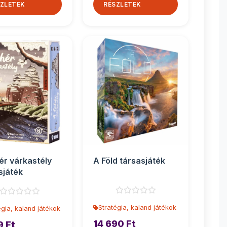
ZLETEK
RÉSZLETEK
ér várkastély
A Föld társasjáték
sjáték
Stratégia, kaland játékok
égia, kaland játékok
14 690 Ft
9 Ft