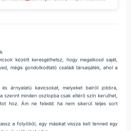
ak
icsok között keresgélhetsz, hogy megalkosd saját,
d, mégis gondolkodtató családi társasjáték, ahol a
ú és árnyalatú kavicsokat, melyeket balról jobbra,
a szerint minden oszlopba csak eltérő szín kerülhet,
tot hoz. Ám ne feledd: ha nem sikerül teljes sort
ssz a folyóból, egy másikat vissza kell tenned egy