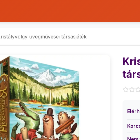
ristályvölgy üvegművesei társasjáték
Kri
tár
Elér
Korc
Nem: