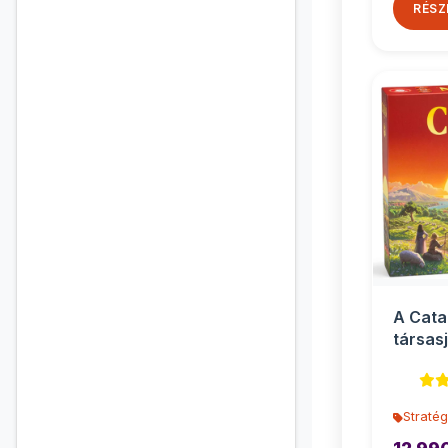
RÉSZ
A Cata
társasj
Stratég