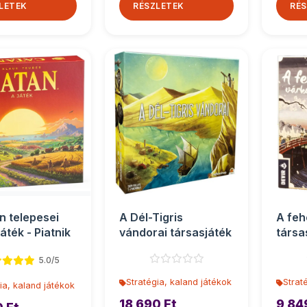
LETEK
RÉSZLETEK
RÉS
n telepesei
A Dél-Tigris
A feh
áték - Piatnik
vándorai társasjáték
társa
5.0/5
Stratégia, kaland játékok
Strat
ia, kaland játékok
18 690 Ft
9 84