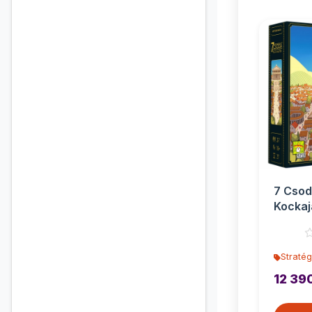
7 Csod
Kockaj
társas
Stratég
12 39