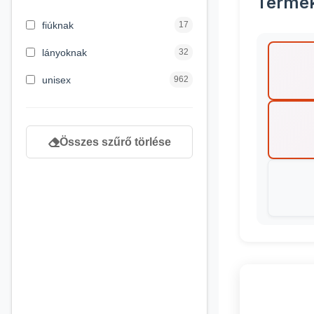
Termé
3 hónapos kortól
2
fiúknak
17
4 éves kortól
122
lányoknak
32
5 évess kortól
88
unisex
962
6 éves kortól
102
7 éves kortól
53
Összes szűrő törlése
8 éves kortól
216
9 éves kortól
16