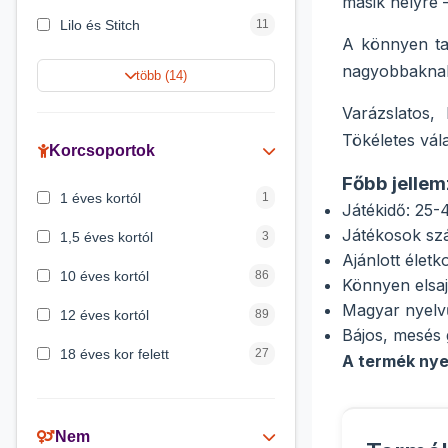
másik helyre 
Lilo és Stitch
11
A könnyen tan
Harry Potter
9
nagyobbaknak,
több (14)
Jégvarázs
9
Varázslatos, 
Tökéletes vál
Peppa malac
8
Korcsoportok
Főbb jellem
Disney hercegnők
5
1 éves kortól
1
Játékidő: 25-4
Mickey egér
4
Játékosok szá
1,5 éves kortól
3
Ajánlott életk
10 éves kortól
86
Könnyen elsaj
Magyar nyelv
12 éves kortól
89
Bájos, mesés g
18 éves kor felett
27
A termék ny
2 éves kortól
6
3 éves kortól
200
Nem