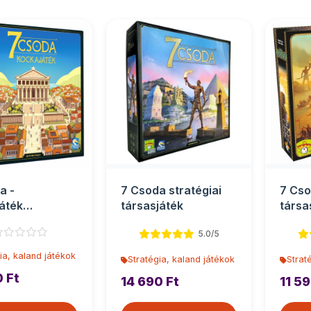
a -
7 Csoda stratégiai
7 Cso
áték
társasjáték
társa
játék
5.0/5
ia, kaland játékok
Stratégia, kaland játékok
Strat
0 Ft
14 690 Ft
11 59