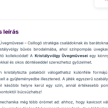
 leírás
 Üvegművesei – Csillogó stratégia családoknak és barátokn
istályvölgy bűvös birodalmába, ahol színpompás üvegkav
tó kollekciódat! A
Kristályvölgy Üvegművesei
egy könnye
okkal és okos döntéseiddel szerezhetsz győzelmet.
n kristálytiszta patakból válogathatsz különféle formáj
ell a gyűjteményedbe illesztened. A játék egyszerű szabály
él későbbi helyre kerül egy szín, annál értékesebb pon
 pontoktól búcsúzhatsz!
mechanika még több örömet ad: ahhoz, hogy kavicsot vála