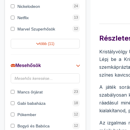
Nickelodeon
24
Netflix
13
Marvel Szuperhősök
12
Részletes
Rubik bűvös kocka
10
több (11)
Kristályvölgy
Summer Toys
10
Lépj be a Kr
Noris
7
Mesehősök
szemkáprázta
Disney hercegnők
6
színes kavics
Logic Games
4
A játék sorá
Mancs őrjárat
23
szabályosan k
ráadásul min
Gabi babaháza
18
kialakítanod,
Pókember
12
Az izgalmas 
Bogyó és Babóca
12