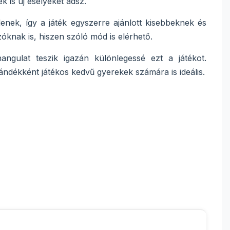
 is új esélyeket adsz.
enek, így a játék egyszerre ajánlott kisebbeknek és
óknak is, hiszen szóló mód is elérhető.
hangulat teszik igazán különlegessé ezt a játékot.
ándékként játékos kedvű gyerekek számára is ideális.