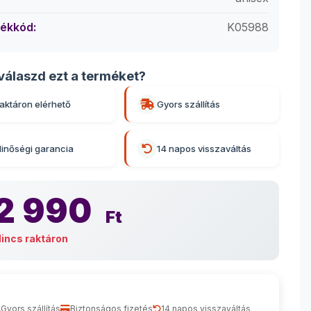
ékkód:
K05988
válaszd ezt a terméket?
aktáron elérhető
Gyors szállítás
inőségi garancia
14 napos visszaváltás
2 990
Ft
incs raktáron
Gyors szállítás
Biztonságos fizetés
14 napos visszaváltás