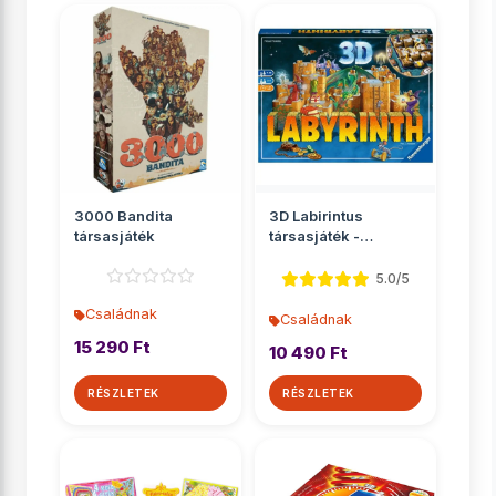
3000 Bandita
3D Labirintus
társasjáték
társasjáték -
Ravensburger
5.0/5
Családnak
Családnak
15 290 Ft
10 490 Ft
RÉSZLETEK
RÉSZLETEK