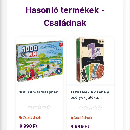
Hasonló termékek -
Családnak
1000 Km társasjáték
1szazalek A csekély
esélyek játéka
társasjáték
Családnak
Családnak
9 990 Ft
4 949 Ft