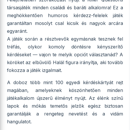
társasjáték minden családi és baráti alkalomra! Ez a
meghökkentően humoros kérdezz-felelek játék
garantáltan mosolyt csal kicsik és nagyok arcára
egyaránt.
A játék során a résztvevők egymásnak tesznek fel
tréfás, olykor komoly döntésre kényszerítő
kérdéseket — vajon te melyik opciót választanád? A
köröket az elbűvölő Halál figura irányítja, aki tovább
fokozza a játék izgalmait.
A doboz több mint 100 egyedi kérdéskártyát rejt
magában, amelyeknek köszönhetően minden
játékalkalom újszerű élményt nyújt. Az élénk színű
lapok és mókás temetős jelzők egész biztosan
garantálják a rengeteg nevetést és a vidám
hangulatot.