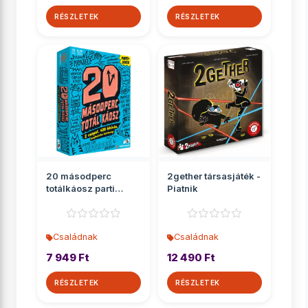
RÉSZLETEK
RÉSZLETEK
20 másodperc
2gether társasjáték -
totálkáosz parti
Piatnik
társasjáték
Családnak
Családnak
7 949 Ft
12 490 Ft
RÉSZLETEK
RÉSZLETEK