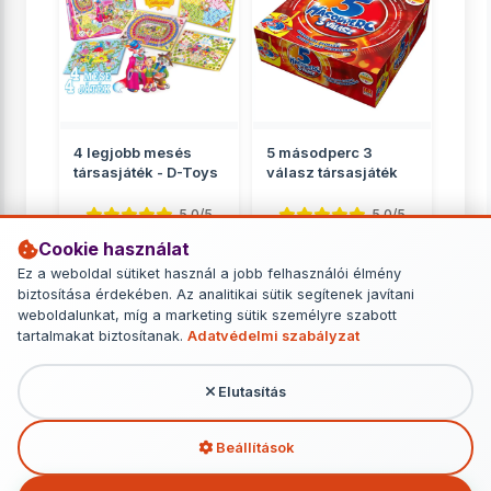
4 legjobb mesés
5 másodperc 3
társasjáték - D-Toys
válasz társasjáték
5.0/5
5.0/5
Cookie használat
Családnak
Családnak
Ez a weboldal sütiket használ a jobb felhasználói élmény
2 799 Ft
6 749 Ft
biztosítása érdekében. Az analitikai sütik segítenek javítani
weboldalunkat, míg a marketing sütik személyre szabott
RÉSZLETEK
RÉSZLETEK
tartalmakat biztosítanak.
Adatvédelmi szabályzat
Elutasítás
További termékek - Családnak
Beállítások