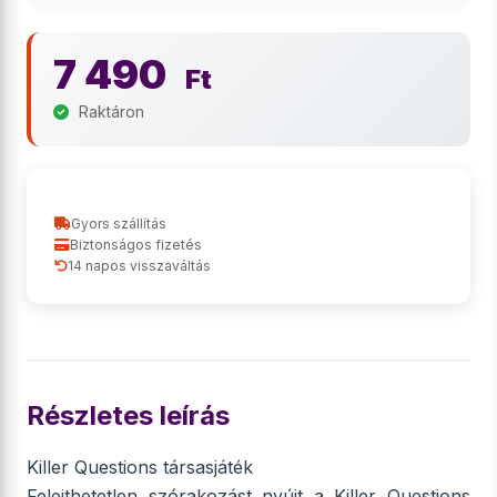
7 490
Ft
Raktáron
Gyors szállítás
Biztonságos fizetés
14 napos visszaváltás
Részletes leírás
Killer Questions társasjáték
Felejthetetlen szórakozást nyújt a Killer Questions