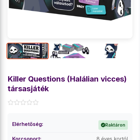
Killer Questions (Halálian vicces)
társasjáték
Elérhetőség:
Raktáron
Korcsoport:
8 éves kortól