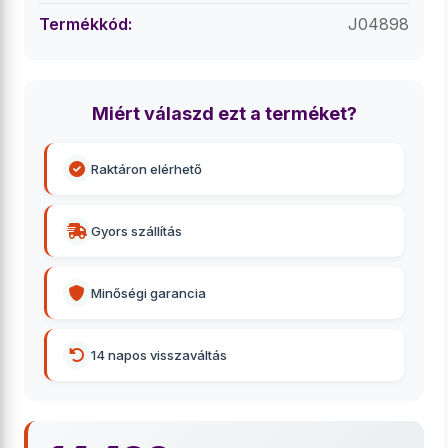
Termékkód:
J04898
Miért válaszd ezt a terméket?
Raktáron elérhető
Gyors szállítás
Minőségi garancia
14 napos visszaváltás