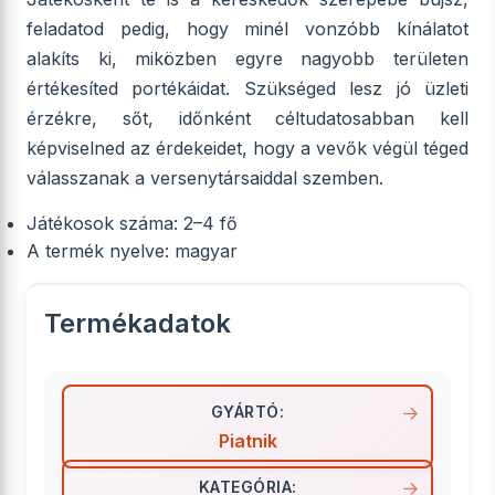
feladatod pedig, hogy minél vonzóbb kínálatot
alakíts ki, miközben egyre nagyobb területen
értékesíted portékáidat. Szükséged lesz jó üzleti
érzékre, sőt, időnként céltudatosabban kell
képviselned az érdekeidet, hogy a vevők végül téged
válasszanak a versenytársaiddal szemben.
Játékosok száma: 2–4 fő
A termék nyelve: magyar
Termékadatok
GYÁRTÓ:
Piatnik
KATEGÓRIA: