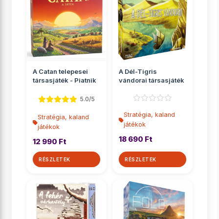
A Catan telepesei
A Dél-Tigris
társasjáték - Piatnik
vándorai társasjáték
5.0/5
Stratégia, kaland
Stratégia, kaland
játékok
játékok
18 690 Ft
12 990 Ft
RÉSZLETEK
RÉSZLETEK