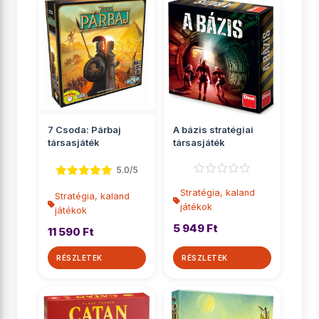
7 Csoda: Párbaj
A bázis stratégiai
társasjáték
társasjáték
5.0/5
Stratégia, kaland
Stratégia, kaland
játékok
játékok
5 949 Ft
11 590 Ft
RÉSZLETEK
RÉSZLETEK