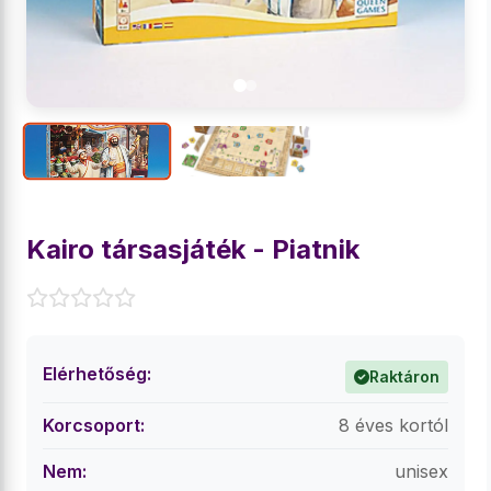
Kairo társasjáték - Piatnik
Elérhetőség:
Raktáron
Korcsoport:
8 éves kortól
Nem:
unisex