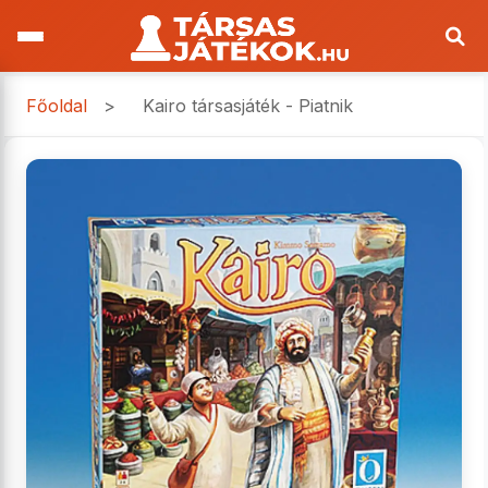
Főoldal
>
Kairo társasjáték - Piatnik