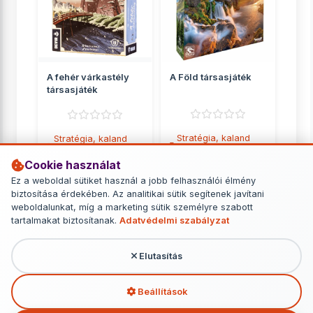
A fehér várkastély
A Föld társasjáték
társasjáték
Stratégia, kaland
Stratégia, kaland
játékok
játékok
Cookie használat
14 690 Ft
9 849 Ft
Ez a weboldal sütiket használ a jobb felhasználói élmény
biztosítása érdekében. Az analitikai sütik segítenek javítani
RÉSZLETEK
RÉSZLETEK
weboldalunkat, míg a marketing sütik személyre szabott
tartalmakat biztosítanak.
Adatvédelmi szabályzat
Elutasítás
További termékek - Stratégia, kaland
játékok
Beállítások