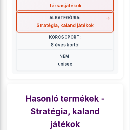
Társasjátékok
ALKATEGÓRIA:
Stratégia, kaland játékok
KORCSOPORT:
8 éves kortól
NEM:
unisex
Hasonló termékek -
Stratégia, kaland
játékok