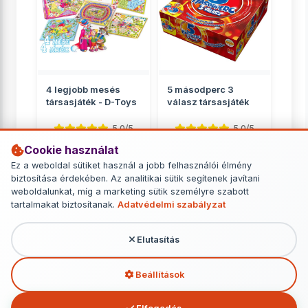
4 legjobb mesés
5 másodperc 3
társasjáték - D-Toys
válasz társasjáték
5.0/5
5.0/5
Cookie használat
Családnak
Családnak
Ez a weboldal sütiket használ a jobb felhasználói élmény
2 799 Ft
6 749 Ft
biztosítása érdekében. Az analitikai sütik segítenek javítani
weboldalunkat, míg a marketing sütik személyre szabott
RÉSZLETEK
RÉSZLETEK
tartalmakat biztosítanak.
Adatvédelmi szabályzat
Elutasítás
További termékek - Családnak
Beállítások