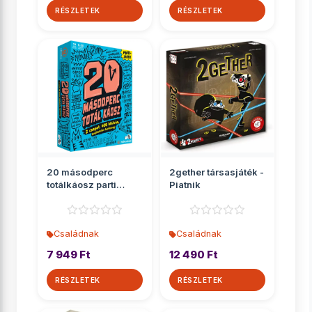
RÉSZLETEK
RÉSZLETEK
20 másodperc
2gether társasjáték -
totálkáosz parti
Piatnik
társasjáték
Családnak
Családnak
7 949 Ft
12 490 Ft
RÉSZLETEK
RÉSZLETEK