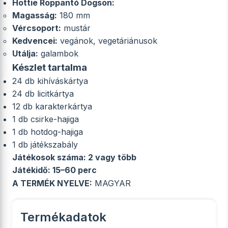
Hottie Roppantó Dogson:
Magasság:
180 mm
Vércsoport:
mustár
Kedvencei:
vegánok, vegetáriánusok
Utálja:
galambok
Készlet tartalma
24 db kihíváskártya
24 db licitkártya
12 db karakterkártya
1 db csirke-hajiga
1 db hotdog-hajiga
1 db játékszabály
Játékosok száma:
2 vagy több
Játékidő:
15–60 perc
A TERMÉK NYELVE:
MAGYAR
Termékadatok