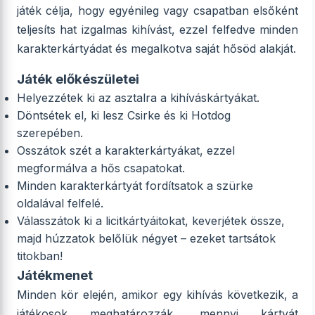
játék célja, hogy egyénileg vagy csapatban elsőként
teljesíts hat izgalmas kihívást, ezzel felfedve minden
karakterkártyádat és megalkotva saját hősöd alakját.
Játék előkészületei
Helyezzétek ki az asztalra a kihíváskártyákat.
Döntsétek el, ki lesz Csirke és ki Hotdog
szerepében.
Osszátok szét a karakterkártyákat, ezzel
megformálva a hős csapatokat.
Minden karakterkártyát fordítsatok a szürke
oldalával felfelé.
Válasszátok ki a licitkártyáitokat, keverjétek össze,
majd húzzatok belőlük négyet – ezeket tartsátok
titokban!
Játékmenet
Minden kör elején, amikor egy kihívás következik, a
játékosok meghatározzák, mennyi kártyát