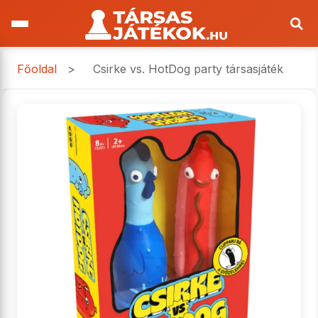
Főoldal
>
Csirke vs. HotDog party társasjáték