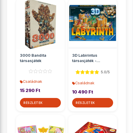
3000 Bandita
3D Labirintus
társasjáték
társasjáték -
Ravensburger
5.0/5
Családnak
Családnak
15 290 Ft
10 490 Ft
RÉSZLETEK
RÉSZLETEK