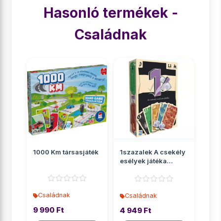
Hasonló termékek -
Családnak
1000 Km társasjáték
1szazalek A csekély
esélyek játéka
társasjáték
Családnak
Családnak
9 990 Ft
4 949 Ft