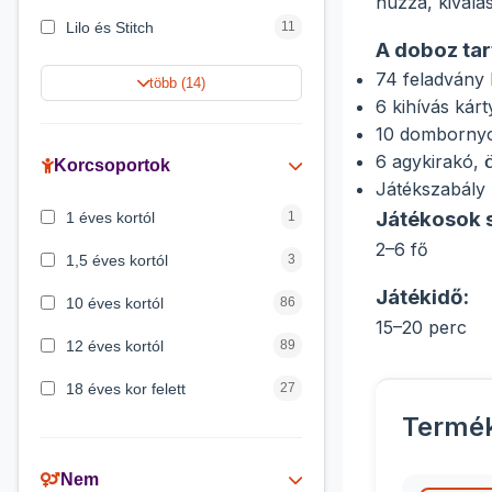
húzza, kivála
Lilo és Stitch
11
A doboz tar
Jégvarázs
9
74 feladvány 
több (14)
6 kihívás kárt
Harry Potter
9
10 dombornyom
Peppa malac
8
6 agykirakó, 
Korcsoportok
Játékszabály
Disney hercegnők
5
Játékosok 
1 éves kortól
1
Mickey egér
4
2–6 fő
1,5 éves kortól
3
Játékidő:
10 éves kortól
86
15–20 perc
12 éves kortól
89
18 éves kor felett
27
Termé
2 éves kortól
6
3 éves kortól
200
Nem