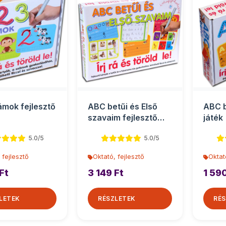
ámok fejlesztő
ABC betűi és Első
ABC b
szavaim fejlesztő
játék
játékszett
5.0/5
5.0/5
 fejlesztő
Oktató, fejlesztő
Oktat
Ft
3 149 Ft
1 590
LETEK
RÉSZLETEK
RÉS