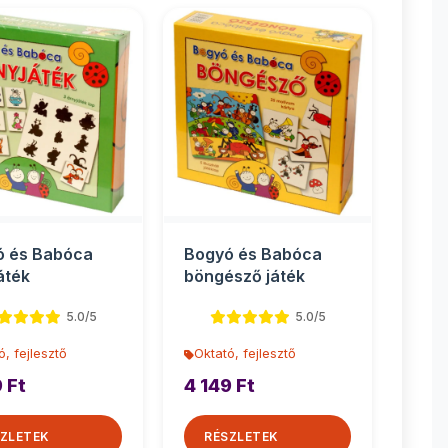
ó és Babóca
Bogyó és Babóca
áték
böngésző játék
5.0/5
5.0/5
ó, fejlesztő
Oktató, fejlesztő
 Ft
4 149 Ft
ZLETEK
RÉSZLETEK