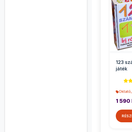
123 sz
játék
Oktató,
1 590 
RÉSZ