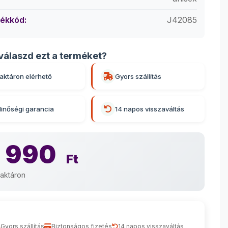
ékkód:
J42085
válaszd ezt a terméket?
aktáron elérhető
Gyors szállítás
inőségi garancia
14 napos visszaváltás
 990
Ft
aktáron
Gyors szállítás
Biztonságos fizetés
14 napos visszaváltás