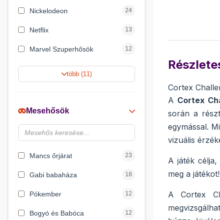
Nickelodeon
24
Netflix
13
Marvel Szuperhősök
12
Részletes
Rubik bűvös kocka
10
több (11)
Cortex Challe
Summer Toys
10
A
Cortex Ch
Noris
7
Mesehősök
során a rész
Disney hercegnők
6
egymással. Mi
vizuális érzék
DreamWorks
4
Mancs őrjárat
23
A játék célja
meg a játékot!
Gabi babaháza
18
A Cortex Ch
Pókember
12
megvizsgálha
Bogyó és Babóca
12