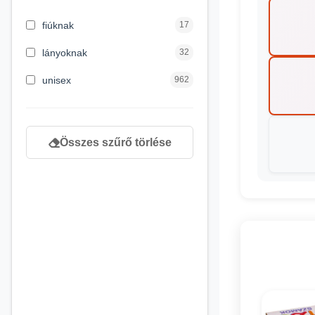
3 hónapos kortól
2
fiúknak
17
4 éves kortól
122
lányoknak
32
5 évess kortól
88
unisex
962
6 éves kortól
102
7 éves kortól
53
Összes szűrő törlése
8 éves kortól
216
9 éves kortól
16