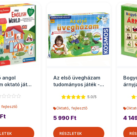
ő angol
Az első üvegházam
Bogy
m oktató játék
tudományos játék -
árnyj
entoni
Piatnik
5.0/5
 fejlesztő
Oktató, fejlesztő
Oktat
 Ft
5 990 Ft
4 149
LETEK
RÉSZLETEK
RÉS