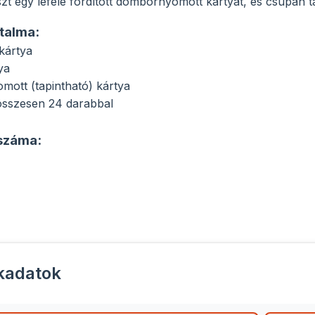
szt egy lefelé fordított dombornyomott kártyát, és csupán t
talma:
kártya
ya
ott (tapintható) kártya
összesen 24 darabbal
száma:
kadatok