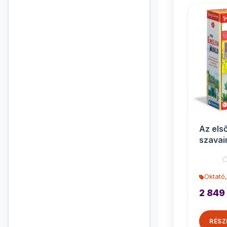
Az els
szavai
- Clem
Oktató,
2 849
RÉSZ