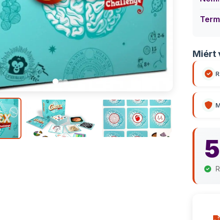
Term
Miért 
R
M
5
R