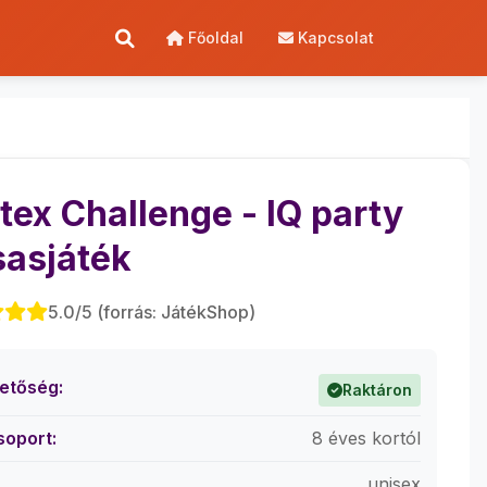
Főoldal
Kapcsolat
tex Challenge - IQ party
sasjáték
5.0/5 (forrás: JátékShop)
hetőség:
Raktáron
soport:
8 éves kortól
unisex