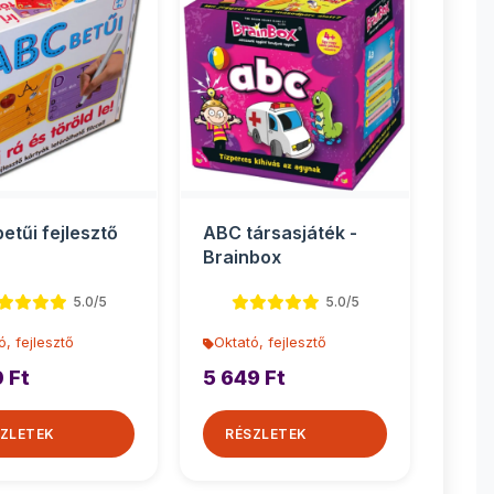
etűi fejlesztő
ABC társasjáték -
Brainbox
5.0/5
5.0/5
ó, fejlesztő
Oktató, fejlesztő
 Ft
5 649 Ft
ZLETEK
RÉSZLETEK