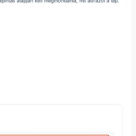
apintás alapján kell megmondania, mit ábrázol a lap.