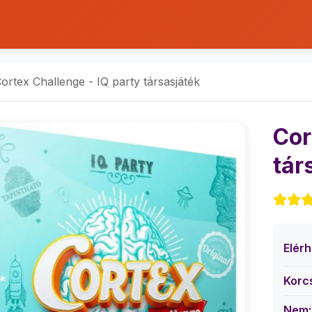
ortex Challenge - IQ party társasjáték
Cor
tár
Elér
Korc
Nem: