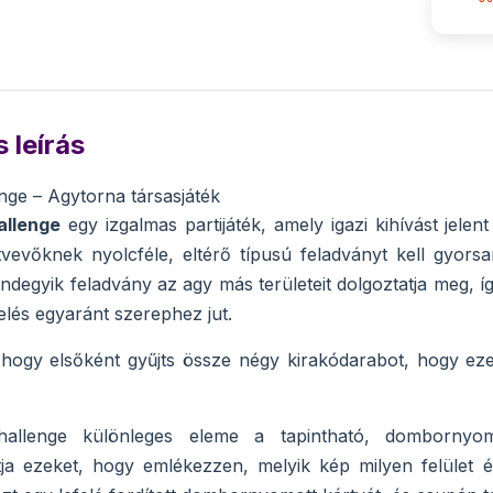
 leírás
nge – Agytorna társasjáték
allenge
egy izgalmas partijáték, amely igazi kihívást jele
tvevőknek nyolcféle, eltérő típusú feladványt kell gyo
ndegyik feladvány az agy más területeit dolgoztatja meg, íg
elés egyaránt szerephez jut.
, hogy elsőként gyűjts össze négy kirakódarabot, hogy eze
allenge különleges eleme a tapintható, dombornyomo
tja ezeket, hogy emlékezzen, melyik kép milyen felület 