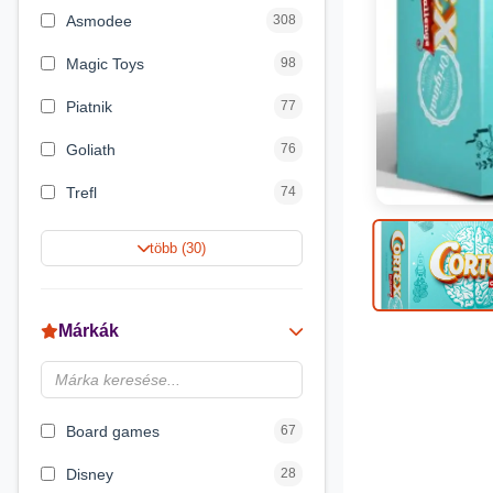
Asmodee
308
Magic Toys
98
Piatnik
77
Goliath
76
Trefl
74
Keller&Mayer
60
több (30)
Magyar Gyártó
55
Spin Master
31
Márkák
Delta Vision
28
Luna
23
Board games
67
Disney
28