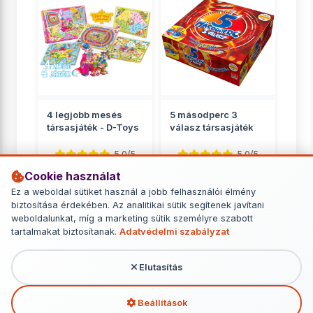
4 legjobb mesés
5 másodperc 3
társasjáték - D-Toys
válasz társasjáték
5.0/5
5.0/5
Cookie használat
Családnak
Családnak
Ez a weboldal sütiket használ a jobb felhasználói élmény
2 799 Ft
6 749 Ft
biztosítása érdekében. Az analitikai sütik segítenek javítani
weboldalunkat, míg a marketing sütik személyre szabott
RÉSZLETEK
RÉSZLETEK
tartalmakat biztosítanak.
Adatvédelmi szabályzat
Elutasítás
További termékek - Családnak
Beállítások