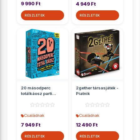
9 990 Ft
4 949 Ft
RÉSZLETEK
RÉSZLETEK
20 másodperc
2gether társasjáték -
totálkáosz parti
Piatnik
társasjáték
Családnak
Családnak
7 949 Ft
12 490 Ft
RÉSZLETEK
RÉSZLETEK