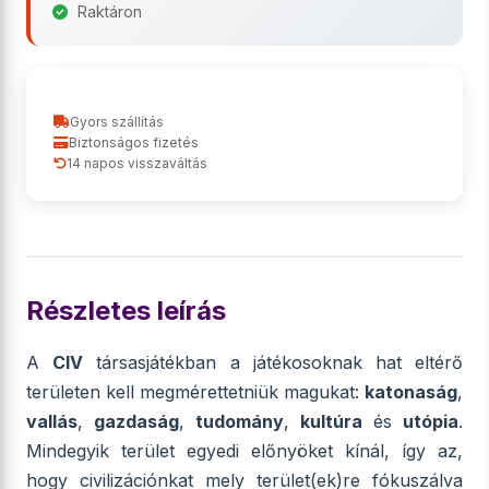
Raktáron
Gyors szállítás
Biztonságos fizetés
14 napos visszaváltás
Részletes leírás
A
CIV
társasjátékban a játékosoknak hat eltérő
területen kell megmérettetniük magukat:
katonaság
,
vallás
,
gazdaság
,
tudomány
,
kultúra
és
utópia
.
Mindegyik terület egyedi előnyöket kínál, így az,
hogy civilizációnkat mely terület(ek)re fókuszálva