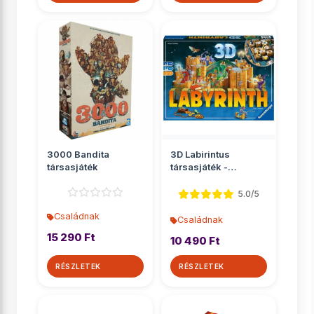
3000 Bandita
3D Labirintus
társasjáték
társasjáték -
Ravensburger
5.0/5
Családnak
Családnak
15 290 Ft
10 490 Ft
RÉSZLETEK
RÉSZLETEK