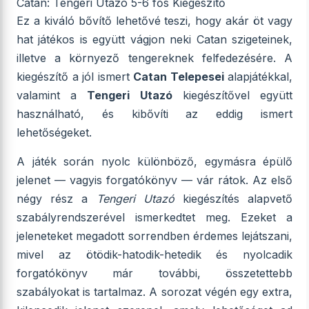
Catan: Tengeri Utazó 5-6 fős Kiegészítő
Ez a kiváló bővítő lehetővé teszi, hogy akár öt vagy
hat játékos is együtt vágjon neki Catan szigeteinek,
illetve a környező tengereknek felfedezésére. A
kiegészítő a jól ismert
Catan Telepesei
alapjátékkal,
valamint a
Tengeri Utazó
kiegészítővel együtt
használható, és kibővíti az eddig ismert
lehetőségeket.
A játék során nyolc különböző, egymásra épülő
jelenet — vagyis forgatókönyv — vár rátok. Az első
négy rész a
Tengeri Utazó
kiegészítés alapvető
szabályrendszerével ismerkedtet meg. Ezeket a
jeleneteket megadott sorrendben érdemes lejátszani,
mivel az ötödik-hatodik-hetedik és nyolcadik
forgatókönyv már további, összetettebb
szabályokat is tartalmaz. A sorozat végén egy extra,