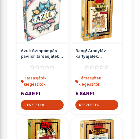
Azul: Színpompás
Bang! Aranyláz
pavilon társasjáték
kártyajáték
kiegészítő
kiegészítő
Társasjáték
Társasjáték
kiegészítők
kiegészítők
5 449 Ft
5 849 Ft
RÉSZLETEK
RÉSZLETEK