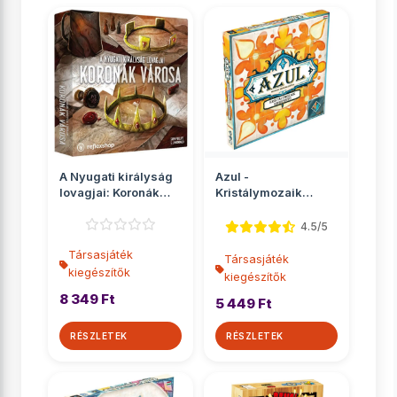
A Nyugati királyság
Azul -
lovagjai: Koronák
Kristálymozaik
városa társasját...
társasjáték
kiegészítő
4.5/5
Társasjáték
Társasjáték
kiegészítők
kiegészítők
8 349 Ft
5 449 Ft
RÉSZLETEK
RÉSZLETEK