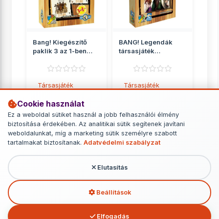
Bang! Kiegészítő
BANG! Legendák
paklik 3 az 1-ben
társasjáték
társasjáték kiegés...
kiegészítő
Társasjáték
Társasjáték
kiegészítők
kiegészítők
Cookie használat
6 249 Ft
6 390 Ft
Ez a weboldal sütiket használ a jobb felhasználói élmény
biztosítása érdekében. Az analitikai sütik segítenek javítani
RÉSZLETEK
RÉSZLETEK
weboldalunkat, míg a marketing sütik személyre szabott
tartalmakat biztosítanak.
Adatvédelmi szabályzat
Elutasítás
További termékek - Társasjáték
kiegészítők
Beállítások
Elfogadás