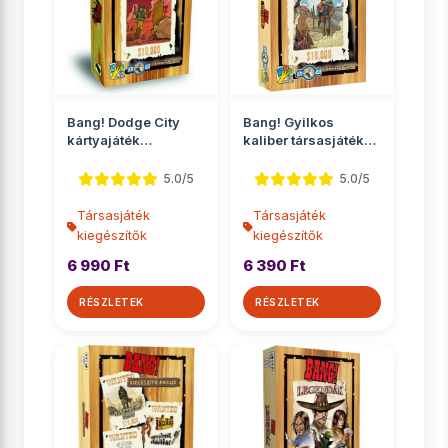
Bang! Dodge City
Bang! Gyilkos
kártyajáték
kaliber társasjáték
kiegészítő
kiegészítő
5.0/5
5.0/5
Társasjáték
Társasjáték
kiegészítők
kiegészítők
6 990 Ft
6 390 Ft
RÉSZLETEK
RÉSZLETEK