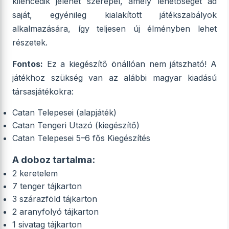
kilencedik jelenet szerepel, amely lehetőséget ad
saját, egyénileg kialakított játékszabályok
alkalmazására, így teljesen új élményben lehet
részetek.
Fontos:
Ez a kiegészítő önállóan nem játszható! A
játékhoz szükség van az alábbi magyar kiadású
társasjátékokra:
Catan Telepesei (alapjáték)
Catan Tengeri Utazó (kiegészítő)
Catan Telepesei 5–6 fős Kiegészítés
A doboz tartalma:
2 keretelem
7 tenger tájkarton
3 szárazföld tájkarton
2 aranyfolyó tájkarton
1 sivatag tájkarton