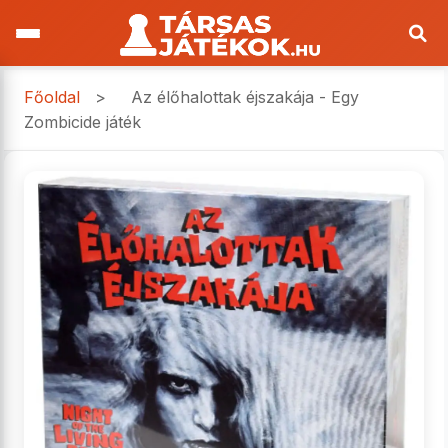
Főoldal
>
Az élőhalottak éjszakája - Egy
Zombicide játék