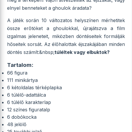
meg a térképen! Vajon átvészelitek az éjszakát, vagy
elnyel benneteket a ghoulok áradata?
A játék során 10 változatos helyszínen mérhetitek
össze erőtöket a ghoulokkal, újrajátszva a film
izgalmas jeleneteit, miközben döntéseitek formálják
hőseitek sorsát. Az élőhalottak éjszakájában minden
döntés számít:&nbsp;
túléltek vagy elbuktok?
Tartalom:
66 figura
111 minikártya
6 kétoldalas térképlapka
6 túlélő-adattálca
6 túlélő karakterlap
12 színes figuratalp
6 dobókocka
48 jelölő
25 további jelző