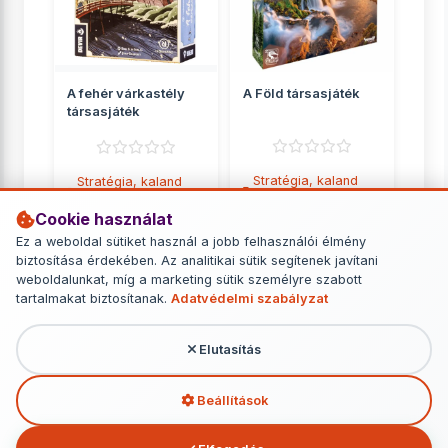
A fehér várkastély
A Föld társasjáték
társasjáték
Stratégia, kaland
Stratégia, kaland
játékok
játékok
Cookie használat
14 690 Ft
9 849 Ft
Ez a weboldal sütiket használ a jobb felhasználói élmény
biztosítása érdekében. Az analitikai sütik segítenek javítani
RÉSZLETEK
RÉSZLETEK
weboldalunkat, míg a marketing sütik személyre szabott
tartalmakat biztosítanak.
Adatvédelmi szabályzat
Elutasítás
További termékek - Stratégia, kaland
játékok
Beállítások