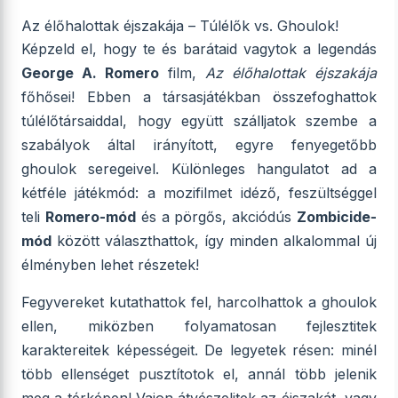
Az élőhalottak éjszakája – Túlélők vs. Ghoulok!
Képzeld el, hogy te és barátaid vagytok a legendás
George A. Romero
film,
Az élőhalottak éjszakája
főhősei! Ebben a társasjátékban összefoghattok
túlélőtársaiddal, hogy együtt szálljatok szembe a
szabályok által irányított, egyre fenyegetőbb
ghoulok seregeivel. Különleges hangulatot ad a
kétféle játékmód: a mozifilmet idéző, feszültséggel
teli
Romero-mód
és a pörgős, akciódús
Zombicide-
mód
között választhattok, így minden alkalommal új
élményben lehet részetek!
Fegyvereket kutathattok fel, harcolhattok a ghoulok
ellen, miközben folyamatosan fejlesztitek
karaktereitek képességeit. De legyetek résen: minél
több ellenséget pusztítotok el, annál több jelenik