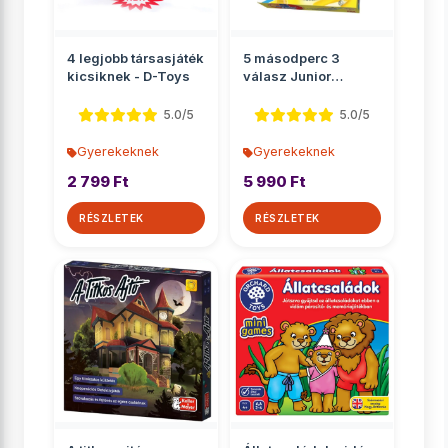
4 legjobb társasjáték
5 másodperc 3
kicsiknek - D-Toys
válasz Junior
társasjáték
5.0/5
5.0/5
Gyerekeknek
Gyerekeknek
2 799 Ft
5 990 Ft
RÉSZLETEK
RÉSZLETEK