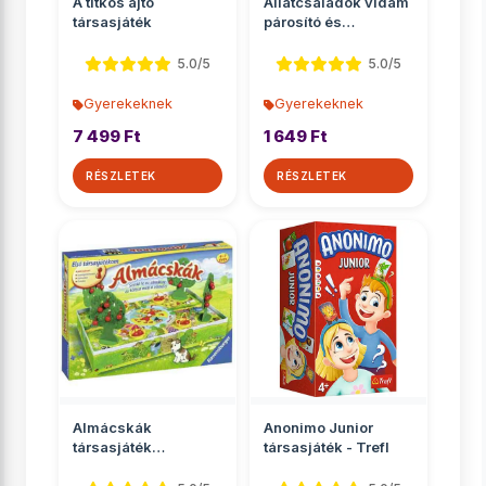
A titkos ajtó
Állatcsaládok vidám
társasjáték
párosító és
memóriajáték
5.0/5
5.0/5
Gyerekeknek
Gyerekeknek
7 499 Ft
1 649 Ft
RÉSZLETEK
RÉSZLETEK
Almácskák
Anonimo Junior
társasjáték
társasjáték - Trefl
óvodásoknak -