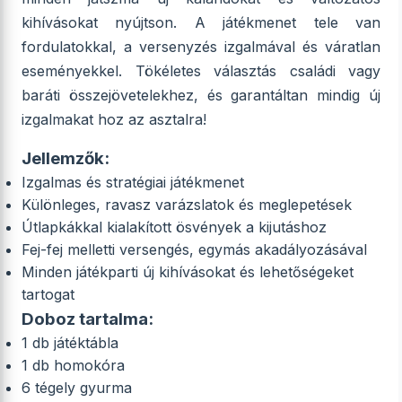
kihívásokat nyújtson. A játékmenet tele van
fordulatokkal, a versenyzés izgalmával és váratlan
eseményekkel. Tökéletes választás családi vagy
baráti összejövetelekhez, és garantáltan mindig új
izgalmakat hoz az asztalra!
Jellemzők:
Izgalmas és stratégiai játékmenet
Különleges, ravasz varázslatok és meglepetések
Útlapkákkal kialakított ösvények a kijutáshoz
Fej-fej melletti versengés, egymás akadályozásával
Minden játékparti új kihívásokat és lehetőségeket
tartogat
Doboz tartalma:
1 db játéktábla
1 db homokóra
6 tégely gyurma