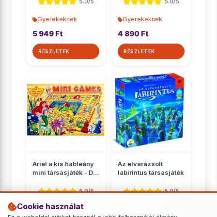
Ravensburger
5.0/5
5.0/5
Gyerekeknek
Gyerekeknek
5 949 Ft
4 890 Ft
RÉSZLETEK
RÉSZLETEK
Ariel a kis hableány
Az elvarázsolt
mini társasjáték - D-
labirintus társasjáték
Toys
5.0/5
5.0/5
Cookie használat
Gyerekeknek
Gyerekeknek