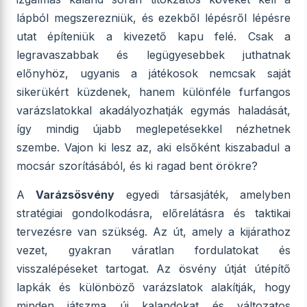
lápból megszerezniük, és ezekből lépésről lépésre
utat építeniük a kivezető kapu felé. Csak a
legravaszabbak és legügyesebbek juthatnak
előnyhöz, ugyanis a játékosok nemcsak saját
sikerükért küzdenek, hanem különféle furfangos
varázslatokkal akadályozhatják egymás haladását,
így mindig újabb meglepetésekkel nézhetnek
szembe. Vajon ki lesz az, aki elsőként kiszabadul a
mocsár szorításából, és ki ragad bent örökre?
A
Varázsösvény
egyedi társasjáték, amelyben
stratégiai gondolkodásra, előrelátásra és taktikai
tervezésre van szükség. Az út, amely a kijárathoz
vezet, gyakran váratlan fordulatokat és
visszalépéseket tartogat. Az ösvény útját útépítő
lapkák és különböző varázslatok alakítják, hogy
minden játszma új kalandokat és változatos