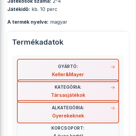
Játékosok száma:
2-4
Játékidő:
kb. 10 perc
A termék nyelve:
magyar
Termékadatok
GYÁRTÓ:
Keller&Mayer
KATEGÓRIA:
Társasjátékok
ALKATEGÓRIA:
Gyerekeknek
KORCSOPORT: