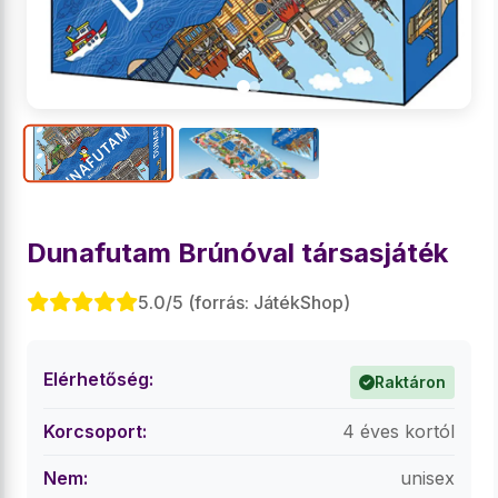
Dunafutam Brúnóval társasjáték
5.0/5 (forrás: JátékShop)
Elérhetőség:
Raktáron
Korcsoport:
4 éves kortól
Nem:
unisex