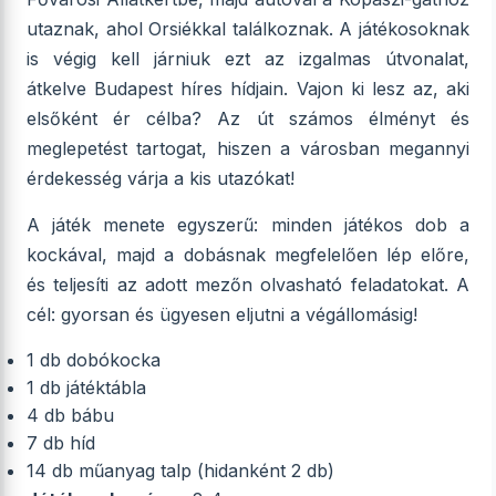
utaznak, ahol Orsiékkal találkoznak. A játékosoknak
is végig kell járniuk ezt az izgalmas útvonalat,
átkelve Budapest híres hídjain. Vajon ki lesz az, aki
elsőként ér célba? Az út számos élményt és
meglepetést tartogat, hiszen a városban megannyi
érdekesség várja a kis utazókat!
A játék menete egyszerű: minden játékos dob a
kockával, majd a dobásnak megfelelően lép előre,
és teljesíti az adott mezőn olvasható feladatokat. A
cél: gyorsan és ügyesen eljutni a végállomásig!
1 db dobókocka
1 db játéktábla
4 db bábu
7 db híd
14 db műanyag talp (hidanként 2 db)