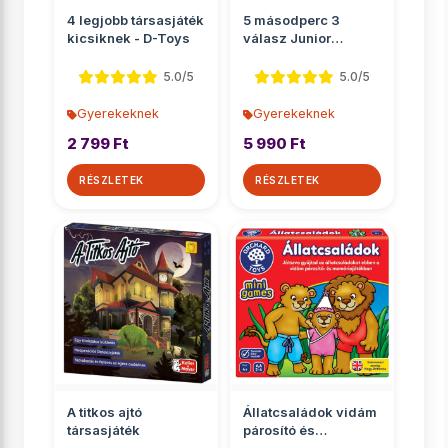
4 legjobb társasjáték
5 másodperc 3
kicsiknek - D-Toys
válasz Junior
társasjáték
5.0/5
5.0/5
Gyerekeknek
Gyerekeknek
2 799 Ft
5 990 Ft
RÉSZLETEK
RÉSZLETEK
A titkos ajtó
Állatcsaládok vidám
társasjáték
párosító és