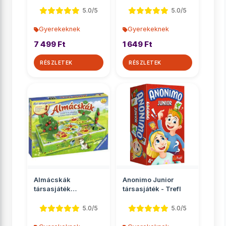
memóriajáték
5.0/5
5.0/5
Gyerekeknek
Gyerekeknek
7 499 Ft
1 649 Ft
RÉSZLETEK
RÉSZLETEK
Almácskák
Anonimo Junior
társasjáték
társasjáték - Trefl
óvodásoknak -
Ravensburger
5.0/5
5.0/5