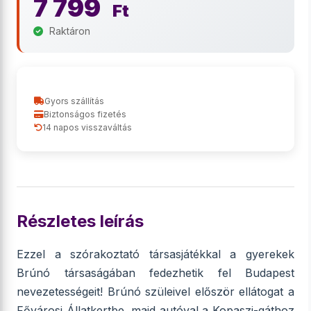
7 799
Ft
Raktáron
Gyors szállítás
Biztonságos fizetés
14 napos visszaváltás
Részletes leírás
Ezzel a szórakoztató társasjátékkal a gyerekek
Brúnó társaságában fedezhetik fel Budapest
nevezetességeit! Brúnó szüleivel először ellátogat a
Fővárosi Állatkertbe, majd autóval a Kopaszi-gáthoz