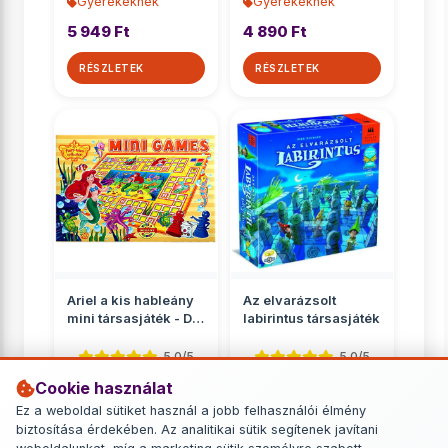
Gyerekeknek
Gyerekeknek
5 949 Ft
4 890 Ft
RÉSZLETEK
RÉSZLETEK
Ariel a kis hableány
Az elvarázsolt
mini társasjáték - D-
labirintus társasjáték
Toys
5.0/5
5.0/5
Cookie használat
Gyerekeknek
Gyerekeknek
Ez a weboldal sütiket használ a jobb felhasználói élmény
890 Ft
11 449 Ft
biztosítása érdekében. Az analitikai sütik segítenek javítani