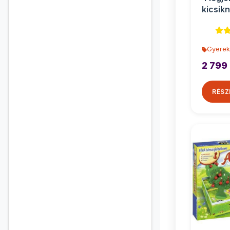
kicsik
Gyerek
2 799 
RÉSZ