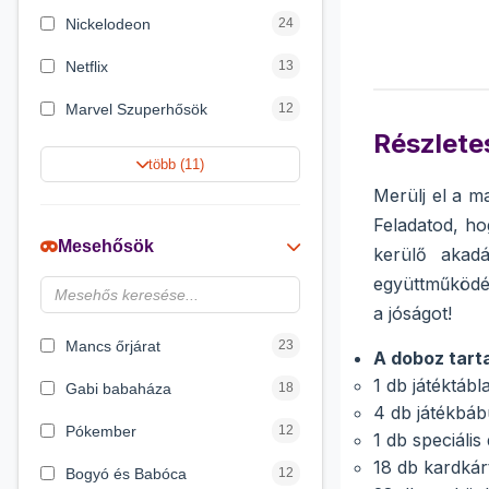
Nickelodeon
24
Netflix
13
Marvel Szuperhősök
12
Részletes
Summer Toys
10
több (11)
Merülj el a m
Rubik bűvös kocka
10
Feladatod, ho
Noris
7
Mesehősök
kerülő akad
Disney hercegnők
6
együttműködés
a jóságot!
Logic Games
4
Mancs őrjárat
23
A doboz tart
1 db játéktábl
Gabi babaháza
18
4 db játékbáb
Pókember
12
1 db speciáli
18 db kardkár
Bogyó és Babóca
12