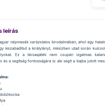
 leírás
agyar népmesék varázslatos birodalmában, ahol egy hatalmas
gy kiszabadítsd a királylányt, miközben utad során kulcso
ályokat. Ez a társasjáték nem csupán izgalmas kalan
 és a segítség fontosságára is: aki segít a bajba jutott m
alma:
a
u
s dobókocka
tya