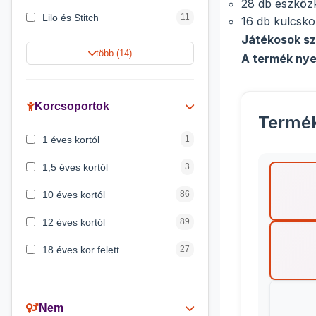
28 db eszköz
Lilo és Stitch
11
16 db kulcsk
Játékosok s
Harry Potter
9
több (14)
A termék nye
Jégvarázs
9
Peppa malac
8
Korcsoportok
Termé
Disney hercegnők
5
1 éves kortól
1
Mickey egér
4
1,5 éves kortól
3
10 éves kortól
86
12 éves kortól
89
18 éves kor felett
27
2 éves kortól
6
3 éves kortól
200
Nem