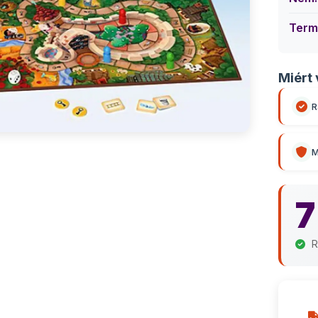
Term
Miért 
R
M
7
R