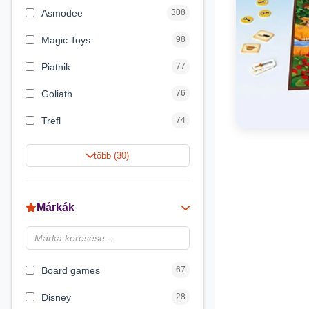
Asmodee
308
Magic Toys
98
Piatnik
77
Goliath
76
Trefl
74
Keller&Mayer
60
több (30)
Magyar Gyártó
55
Spin Master
31
Márkák
Delta Vision
28
Luna
23
Board games
67
Disney
28