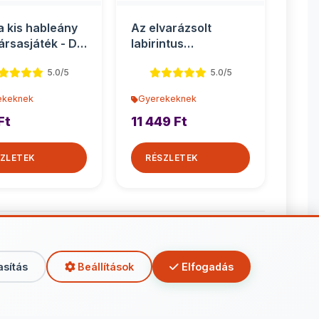
 a kis hableány
Az elvarázsolt
társasjáték - D-
labirintus
társasjáték
5.0/5
5.0/5
ekeknek
Gyerekeknek
Ft
11 449 Ft
ZLETEK
RÉSZLETEK
rekeknek
asítás
Beállítások
Elfogadás