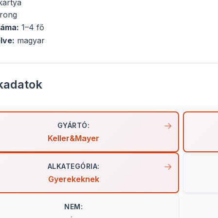
kártya
orong
záma:
1–4 fő
lve:
magyar
kadatok
GYÁRTÓ:
Keller&Mayer
ALKATEGÓRIA:
Gyerekeknek
NEM: