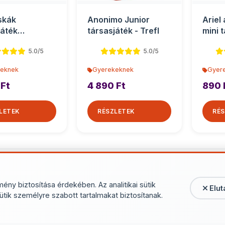
skák
Anonimo Junior
Ariel
játék
társasjáték - Trefl
mini 
oknak -
Toys
5.0/5
5.0/5
sburger
eknek
Gyerekeknek
Gyer
 Ft
4 890 Ft
890 
LETEK
RÉSZLETEK
RÉS
További termékek - Gye
mény biztosítása érdekében. Az analitikai sütik
Elut
ütik személyre szabott tartalmakat biztosítanak.