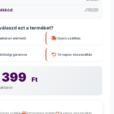
ékkód:
J15020
válaszd ezt a terméket?
aktáron elérhető
Gyors szállítás
inőségi garancia
14 napos visszaváltás
 399
Ft
aktáron
Gyors szállítás
Biztonságos fizetés
14 napos visszaváltás