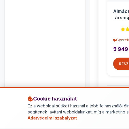
Almác
társas
óvodás
Raven
Gyerek
5 949
RÉSZ
Cookie használat
Ez a weboldal sütiket használ a jobb felhasználói él
segítenek javítani weboldalunkat, míg a marketing s
Adatvédelmi szabályzat