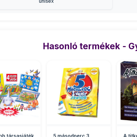
unisex
Hasonló termékek - 
obb társasjáték
5 másodperc 3
A titk