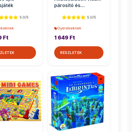
sjáték
párosító és
memóriajáték
5.0/5
5.0/5
ekeknek
Gyerekeknek
9 Ft
1 649 Ft
ZLETEK
RÉSZLETEK