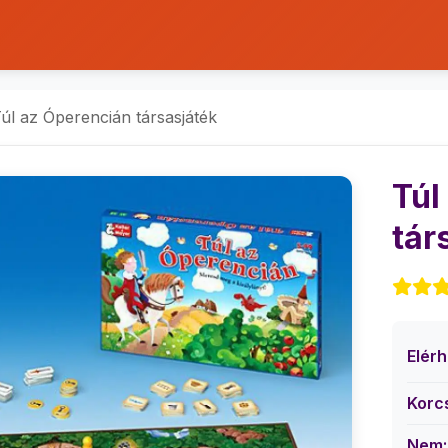
úl az Óperencián társasjáték
Túl
tár
Elér
Korc
Nem: