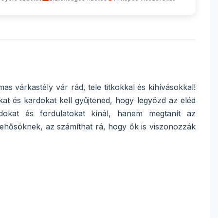
 várkastély vár rád, tele titkokkal és kihívásokkal!
kat és kardokat kell gyűjtened, hogy legyőzd az eléd
dokat és fordulatokat kínál, hanem megtanít az
esehősöknek, az számíthat rá, hogy ők is viszonozzák