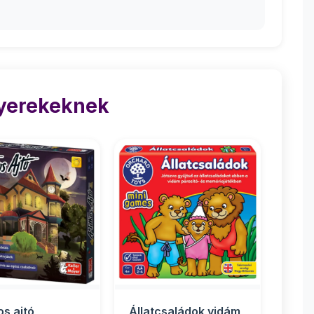
Gyerekeknek
os ajtó
Állatcsaládok vidám