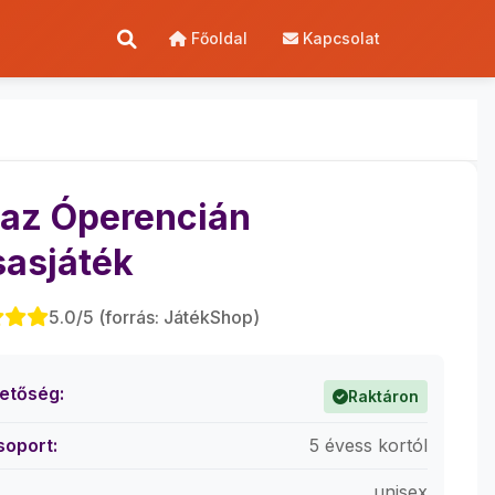
Főoldal
Kapcsolat
 az Óperencián
sasjáték
5.0/5 (forrás: JátékShop)
hetőség:
Raktáron
soport:
5 évess kortól
unisex