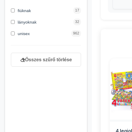
3 hónapos kortól
2
fiúknak
17
4 éves kortól
122
lányoknak
32
5 évess kortól
88
unisex
962
6 éves kortól
102
7 éves kortól
53
Összes szűrő törlése
8 éves kortól
216
9 éves kortól
16
4 legj