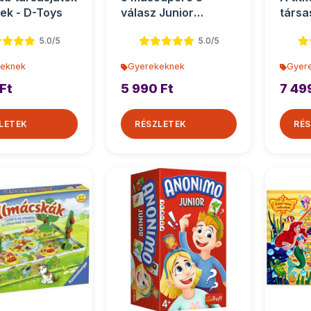
nek - D-Toys
válasz Junior
társa
társasjáték
5.0/5
5.0/5
eknek
Gyerekeknek
Gyer
Ft
5 990 Ft
7 49
LETEK
RÉSZLETEK
RÉS