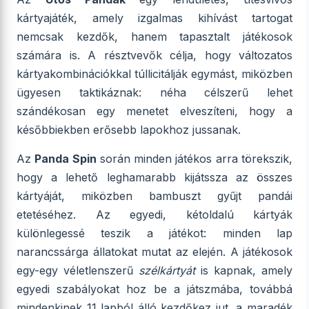
kártyajáték, amely izgalmas kihívást tartogat
nemcsak kezdők, hanem tapasztalt játékosok
számára is. A résztvevők célja, hogy változatos
kártyakombinációkkal túllicitálják egymást, miközben
ügyesen taktikáznak: néha célszerű lehet
szándékosan egy menetet elveszíteni, hogy a
későbbiekben erősebb lapokhoz jussanak.
Az
Panda Spin
során minden játékos arra törekszik,
hogy a lehető leghamarabb kijátssza az összes
kártyáját, miközben bambuszt gyűjt pandái
etetéséhez. Az egyedi, kétoldalú kártyák
különlegessé teszik a játékot: minden lap
narancssárga állatokat mutat az elején. A játékosok
egy-egy véletlenszerű
szélkártyát
is kapnak, amely
egyedi szabályokat hoz be a játszmába, továbbá
mindenkinek 11 lapból álló kezdőkez jut, a maradék