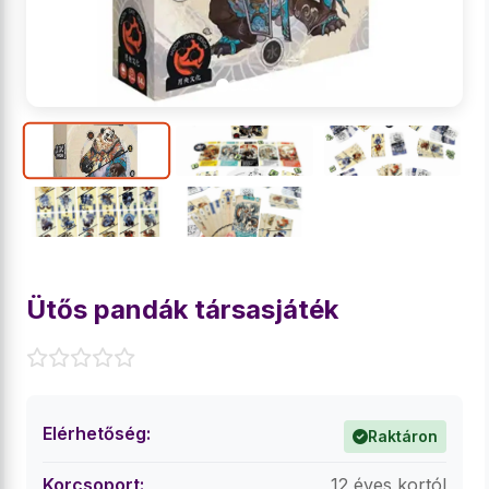
Ütős pandák társasjáték
Elérhetőség:
Raktáron
Korcsoport:
12 éves kortól