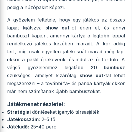
pedig a húzópaklit képezi.
A győzelem feltétele, hogy egy játékos az összes
lapját kijátszva
show out
-ot érjen el, és annyi
bambuszt kapjon, amennyi kártya a legtöbb lappal
rendelkező játékos kezében maradt. A kör addig
tart, míg csak egyetlen játékosnál marad még lap,
ekkor a paklit újrakeverik, és indul az új forduló. A
végső győzelemhez legalább
20 bambusz
szükséges, amelyet kizárólag
show out
-tal lehet
megszerezni – a további fa- és panda kártyák ekkor
már nem számítanak újabb bambuszokat.
Játékmenet részletei:
Stratégiai
döntéseket igénylő társasjáték
Játékosszám:
2–5 fő
Játékidő:
25–40 perc