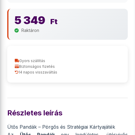
5 349
Ft
Raktáron
Gyors szállítás
Biztonságos fizetés
14 napos visszaváltás
Részletes leírás
Ütős Pandák – Pörgős és Stratégiai Kártyajáték
Az
Ütős Pandák
egy lendületes, ütésvivős