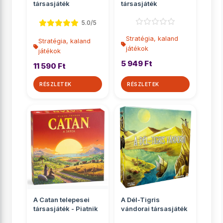
társasjáték
társasjáték
5.0/5
Stratégia, kaland
Stratégia, kaland
játékok
játékok
5 949 Ft
11 590 Ft
RÉSZLETEK
RÉSZLETEK
A Catan telepesei
A Dél-Tigris
társasjáték - Piatnik
vándorai társasjáték