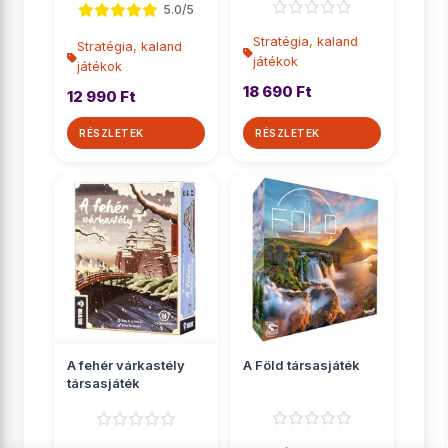
5.0/5
Stratégia, kaland
Stratégia, kaland
játékok
játékok
18 690 Ft
12 990 Ft
RÉSZLETEK
RÉSZLETEK
A fehér várkastély
A Föld társasjáték
társasjáték