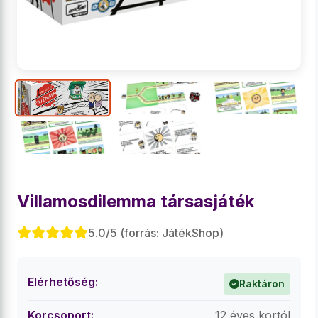
Villamosdilemma társasjáték
5.0/5 (forrás: JátékShop)
Elérhetőség:
Raktáron
Korcsoport:
12 éves kortól