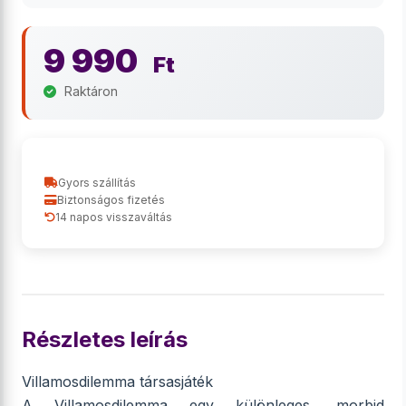
9 990
Ft
Raktáron
Gyors szállítás
Biztonságos fizetés
14 napos visszaváltás
Részletes leírás
Villamosdilemma társasjáték
A Villamosdilemma egy különleges, morbid