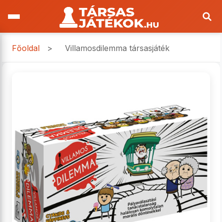
Főoldal
>
Villamosdilemma társasjáték