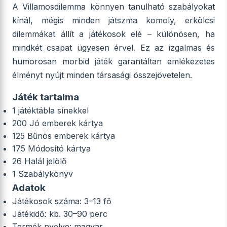
A Villamosdilemma könnyen tanulható szabályokat
kínál, mégis minden játszma komoly, erkölcsi
dilemmákat állít a játékosok elé – különösen, ha
mindkét csapat ügyesen érvel. Ez az izgalmas és
humorosan morbid játék garantáltan emlékezetes
élményt nyújt minden társasági összejövetelen.
Játék tartalma
1 játéktábla sínekkel
200 Jó emberek kártya
125 Bűnös emberek kártya
175 Módosító kártya
26 Halál jelölő
1 Szabálykönyv
Adatok
Játékosok száma: 3–13 fő
Játékidő: kb. 30–90 perc
Termék nyelve: magyar