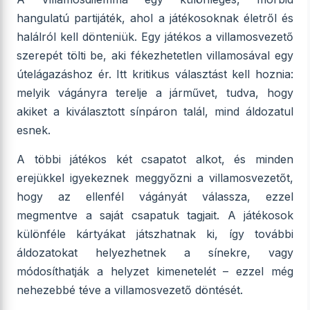
hangulatú partijáték, ahol a játékosoknak életről és
halálról kell dönteniük. Egy játékos a villamosvezető
szerepét tölti be, aki fékezhetetlen villamosával egy
útelágazáshoz ér. Itt kritikus választást kell hoznia:
melyik vágányra terelje a járművet, tudva, hogy
akiket a kiválasztott sínpáron talál, mind áldozatul
esnek.
A többi játékos két csapatot alkot, és minden
erejükkel igyekeznek meggyőzni a villamosvezetőt,
hogy az ellenfél vágányát válassza, ezzel
megmentve a saját csapatuk tagjait. A játékosok
különféle kártyákat játszhatnak ki, így további
áldozatokat helyezhetnek a sínekre, vagy
módosíthatják a helyzet kimenetelét – ezzel még
nehezebbé téve a villamosvezető döntését.