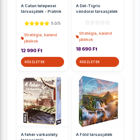
A Catan telepesei
A Dél-Tigris
társasjáték - Piatnik
vándorai társasjáték
5.0/5
Stratégia, kaland
Stratégia, kaland
játékok
játékok
18 690 Ft
12 990 Ft
RÉSZLETEK
RÉSZLETEK
A fehér várkastély
A Föld társasjáték