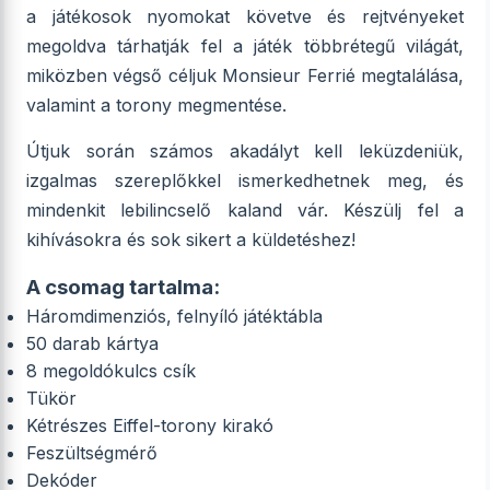
a játékosok nyomokat követve és rejtvényeket
megoldva tárhatják fel a játék többrétegű világát,
miközben végső céljuk Monsieur Ferrié megtalálása,
valamint a torony megmentése.
Útjuk során számos akadályt kell leküzdeniük,
izgalmas szereplőkkel ismerkedhetnek meg, és
mindenkit lebilincselő kaland vár. Készülj fel a
kihívásokra és sok sikert a küldetéshez!
A csomag tartalma:
Háromdimenziós, felnyíló játéktábla
50 darab kártya
8 megoldókulcs csík
Tükör
Kétrészes Eiffel-torony kirakó
Feszültségmérő
Dekóder