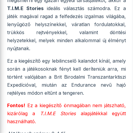
megismerni egy igazán egyedi társasjátékot, akkor a
T.I.M.E Stories
ideális választás számodra. Ez a
játék magával ragad a felfedezés izgalmas világába,
lenyűgöző helyszínekkel, váratlan fordulatokkal,
trükkös rejtvényekkel, valamint döntési
helyzetekkel, melyek minden alkalommal új élményt
nyújtanak.
Ez a kiegészítő egy lebilincselő kalandot kínál, amely
során a játékosoknak fényt kell deríteniük arra, mi
történt valójában a Brit Birodalmi Transzantarktiszi
Expedícióval, miután az Endurance nevű hajó
rejtélyes módon eltűnt a tengeren.
Fontos!
Ez a kiegészítő önmagában nem játszható,
kizárólag a
T.I.M.E Stories
alapjátékkal együtt
használható.