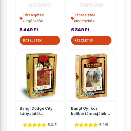
Társasjáték
Társasjáték
kiegészítők
kiegészítők
5 449 Ft
5 849 Ft
RÉSZLETEK
RÉSZLETEK
Bang! Dodge City
Bang! Gyilkos
kártyajáték
kaliber társasjáték
kiegészítő
kiegészítő
5.0/5
5.0/5