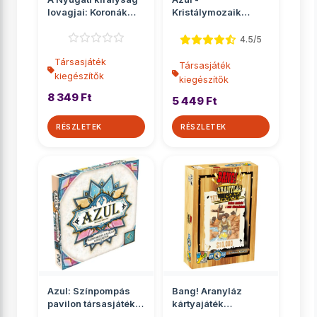
lovagjai: Koronák
Kristálymozaik
városa társasját...
társasjáték
kiegészítő
4.5/5
Társasjáték
Társasjáték
kiegészítők
kiegészítők
8 349 Ft
5 449 Ft
RÉSZLETEK
RÉSZLETEK
Azul: Színpompás
Bang! Aranyláz
pavilon társasjáték
kártyajáték
kiegészítő
kiegészítő