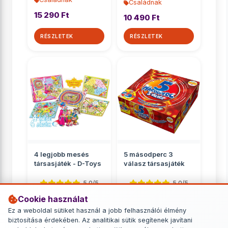
Családnak
15 290 Ft
10 490 Ft
RÉSZLETEK
RÉSZLETEK
4 legjobb mesés
5 másodperc 3
társasjáték - D-Toys
válasz társasjáték
5.0/5
5.0/5
Cookie használat
Családnak
Családnak
Ez a weboldal sütiket használ a jobb felhasználói élmény
2 799 Ft
6 749 Ft
biztosítása érdekében. Az analitikai sütik segítenek javítani