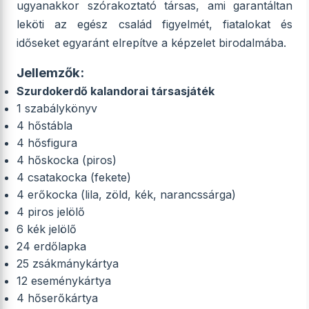
ugyanakkor szórakoztató társas, ami garantáltan
leköti az egész család figyelmét, fiatalokat és
időseket egyaránt elrepítve a képzelet birodalmába.
Jellemzők:
Szurdokerdő kalandorai társasjáték
1 szabálykönyv
4 hőstábla
4 hősfigura
4 hőskocka (piros)
4 csatakocka (fekete)
4 erőkocka (lila, zöld, kék, narancssárga)
4 piros jelölő
6 kék jelölő
24 erdőlapka
25 zsákmánykártya
12 eseménykártya
4 hőserőkártya