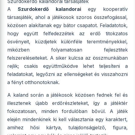
Szurdokerdő kalandorai társasjáték
A
Szurdokerdő kalandorai
egy kooperatív
társasjáték, ahol a játékosok szoros összefogással,
közösen alakítanak egy bátor csapatot. Feladatotok,
hogy együtt felfedezzétek az erdő titokzatos
ösvényeit, küzdjetek különféle teremtményekkel,
miközben folyamatosan fejlesztitek
felszereléseiteket. A siker kulcsa az összmunkában
rejlik; csakis együttműködve lehet teljesíteni a
feladatokat, legyőzni az ellenségeket és visszahozni
a fényt otthonotoknak.
A kaland során a játékosok közösen fednek fel és
illesztenek újabb erdőrészleteket, így a játéktér
fokozatosan, minden fordulóban bővül. A játék
elején mindenkinek ki kell választania egy karaktert,
amihez hősi kártya, tulajdonságjelző, figura,