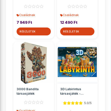
társasjáték
Családnak
Családnak
7 949 Ft
12 490 Ft
RÉSZLETEK
RÉSZLETEK
3000 Bandita
3D Labirintus
társasjáték
társasjáték -
Ravensburger
5.0/5
Családnak