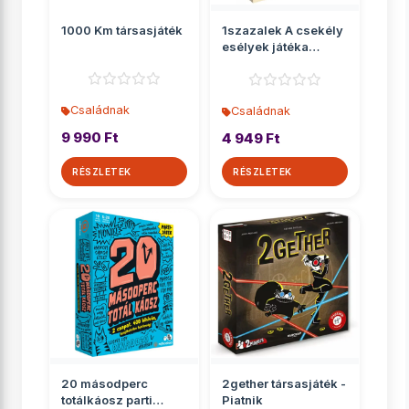
1000 Km társasjáték
1szazalek A csekély
esélyek játéka
társasjáték
Családnak
Családnak
9 990 Ft
4 949 Ft
RÉSZLETEK
RÉSZLETEK
20 másodperc
2gether társasjáték -
totálkáosz parti
Piatnik