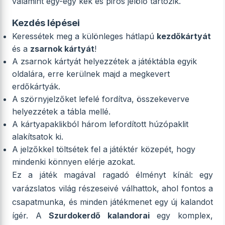
valamint egy-egy kék és piros jelölő tartozik.
Kezdés lépései
Keressétek meg a különleges hátlapú
kezdőkártyát
és a
zsarnok kártyát
!
A zsarnok kártyát helyezzétek a játéktábla egyik
oldalára, erre kerülnek majd a megkevert
erdőkártyák.
A szörnyjelzőket lefelé fordítva, összekeverve
helyezzétek a tábla mellé.
A kártyapaklikból három lefordított húzópaklit
alakítsatok ki.
A jelzőkkel töltsétek fel a játéktér közepét, hogy
mindenki könnyen elérje azokat.
Ez a játék magával ragadó élményt kínál: egy
varázslatos világ részeseivé válhattok, ahol fontos a
csapatmunka, és minden játékmenet egy új kalandot
ígér. A
Szurdokerdő kalandorai
egy komplex,