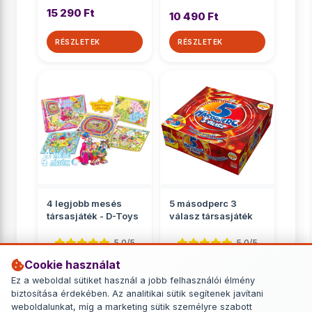
15 290 Ft
10 490 Ft
RÉSZLETEK
RÉSZLETEK
4 legjobb mesés
5 másodperc 3
társasjáték - D-Toys
válasz társasjáték
5.0/5
5.0/5
Cookie használat
Családnak
Családnak
Ez a weboldal sütiket használ a jobb felhasználói élmény
2 799 Ft
6 749 Ft
biztosítása érdekében. Az analitikai sütik segítenek javítani
weboldalunkat, míg a marketing sütik személyre szabott