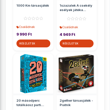
1000 Km társasjáték
1szazalek A csekély
esélyek játéka
társasjáték
Családnak
Családnak
9 990 Ft
4 949 Ft
RÉSZLETEK
RÉSZLETEK
20 másodperc
2gether társasjáték -
totálkáosz parti
Piatnik
társasjáték