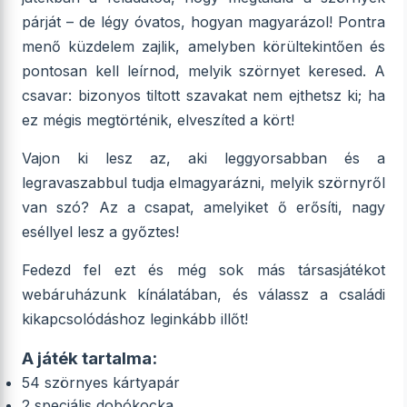
párját – de légy óvatos, hogyan magyarázol! Pontra
menő küzdelem zajlik, amelyben körültekintően és
pontosan kell leírnod, melyik szörnyet keresed. A
csavar: bizonyos tiltott szavakat nem ejthetsz ki; ha
ez mégis megtörténik, elveszíted a kört!
Vajon ki lesz az, aki leggyorsabban és a
legravaszabbul tudja elmagyarázni, melyik szörnyről
van szó? Az a csapat, amelyiket ő erősíti, nagy
eséllyel lesz a győztes!
Fedezd fel ezt és még sok más társasjátékot
webáruházunk kínálatában, és válassz a családi
kikapcsolódáshoz leginkább illőt!
A játék tartalma:
54 szörnyes kártyapár
2 speciális dobókocka