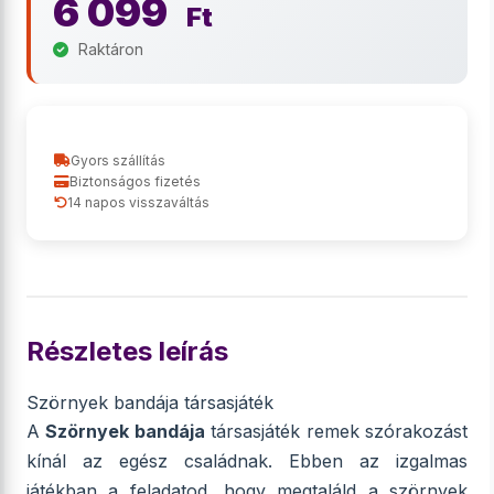
6 099
Ft
Raktáron
Gyors szállítás
Biztonságos fizetés
14 napos visszaváltás
Részletes leírás
Szörnyek bandája társasjáték
A
Szörnyek bandája
társasjáték remek szórakozást
kínál az egész családnak. Ebben az izgalmas
játékban a feladatod, hogy megtaláld a szörnyek