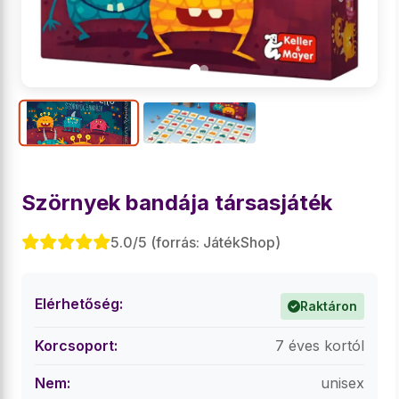
Szörnyek bandája társasjáték
5.0/5 (forrás: JátékShop)
Elérhetőség:
Raktáron
Korcsoport:
7 éves kortól
Nem:
unisex