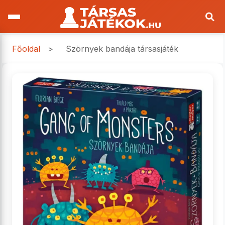
Főoldal
>
Szörnyek bandája társasjáték