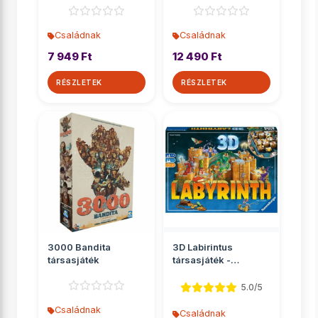
Családnak
Családnak
7 949 Ft
12 490 Ft
RÉSZLETEK
RÉSZLETEK
3000 Bandita
3D Labirintus
társasjáték
társasjáték -
Ravensburger
5.0/5
Családnak
Családnak