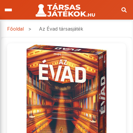
Főoldal
>
Az Évad társasjáték