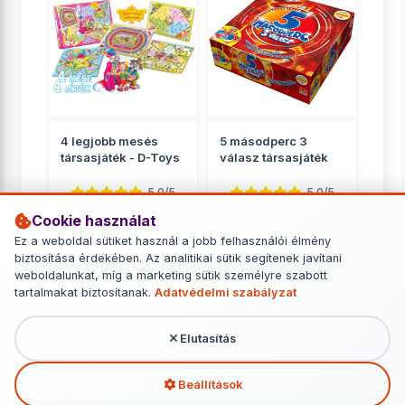
4 legjobb mesés
5 másodperc 3
társasjáték - D-Toys
válasz társasjáték
5.0/5
5.0/5
Cookie használat
Családnak
Családnak
Ez a weboldal sütiket használ a jobb felhasználói élmény
2 799 Ft
6 749 Ft
biztosítása érdekében. Az analitikai sütik segítenek javítani
weboldalunkat, míg a marketing sütik személyre szabott
RÉSZLETEK
RÉSZLETEK
tartalmakat biztosítanak.
Adatvédelmi szabályzat
Elutasítás
További termékek - Családnak
Beállítások