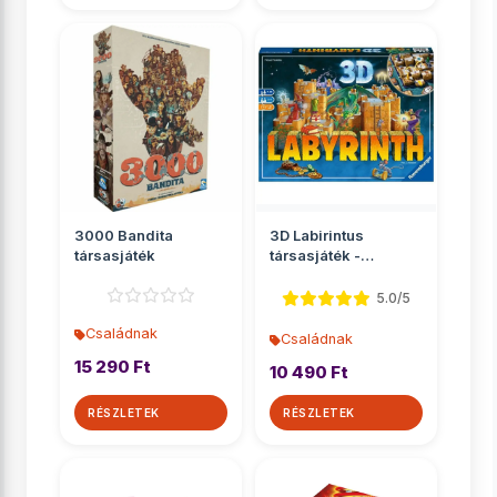
3000 Bandita
3D Labirintus
társasjáték
társasjáték -
Ravensburger
5.0/5
Családnak
Családnak
15 290 Ft
10 490 Ft
RÉSZLETEK
RÉSZLETEK