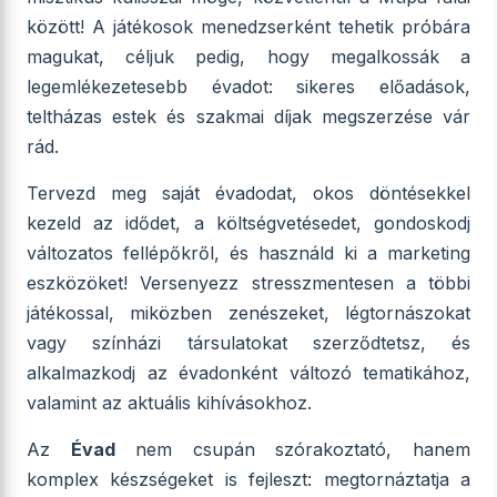
között! A játékosok menedzserként tehetik próbára
magukat, céljuk pedig, hogy megalkossák a
legemlékezetesebb évadot: sikeres előadások,
teltházas estek és szakmai díjak megszerzése vár
rád.
Tervezd meg saját évadodat, okos döntésekkel
kezeld az idődet, a költségvetésedet, gondoskodj
változatos fellépőkről, és használd ki a marketing
eszközöket! Versenyezz stresszmentesen a többi
játékossal, miközben zenészeket, légtornászokat
vagy színházi társulatokat szerződtetsz, és
alkalmazkodj az évadonként változó tematikához,
valamint az aktuális kihívásokhoz.
Az
Évad
nem csupán szórakoztató, hanem
komplex készségeket is fejleszt: megtornáztatja a