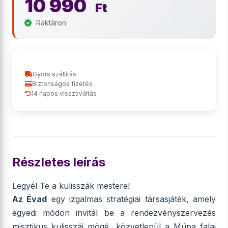
10 990
Ft
Raktáron
Gyors szállítás
Biztonságos fizetés
14 napos visszaváltás
Részletes leírás
Legyél Te a kulisszák mestere!
Az Évad
egy izgalmas stratégiai társasjáték, amely
egyedi módon invitál be a rendezvényszervezés
misztikus kulisszái mögé, közvetlenül a Müpa falai