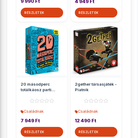
9 990 Ft
4 949 Ft
RÉSZLETEK
RÉSZLETEK
20 másodperc
2gether társasjáték -
totálkáosz parti
Piatnik
társasjáték
Családnak
Családnak
7 949 Ft
12 490 Ft
RÉSZLETEK
RÉSZLETEK