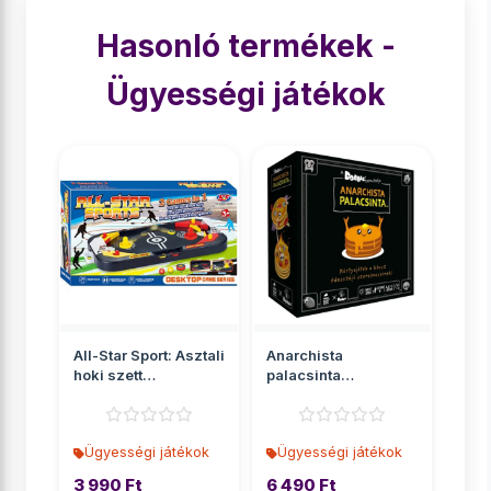
Hasonló termékek -
Ügyességi játékok
All-Star Sport: Asztali
Anarchista
hoki szett
palacsinta
42x5x22cm
társasjáték
Ügyességi játékok
Ügyességi játékok
3 990 Ft
6 490 Ft