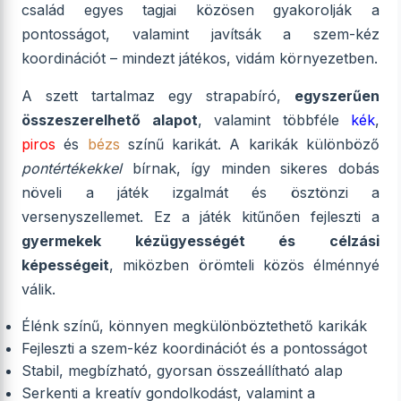
család egyes tagjai közösen gyakorolják a
pontosságot, valamint javítsák a szem-kéz
koordinációt – mindezt játékos, vidám környezetben.
A szett tartalmaz egy strapabíró,
egyszerűen
összeszerelhető alapot
, valamint többféle
kék
,
piros
és
bézs
színű karikát. A karikák különböző
pontértékekkel
bírnak, így minden sikeres dobás
növeli a játék izgalmát és ösztönzi a
versenyszellemet. Ez a játék kitűnően fejleszti a
gyermekek kézügyességét és célzási
képességeit
, miközben örömteli közös élménnyé
válik.
Élénk színű, könnyen megkülönböztethető karikák
Fejleszti a szem-kéz koordinációt és a pontosságot
Stabil, megbízható, gyorsan összeállítható alap
Serkenti a kreatív gondolkodást, valamint a