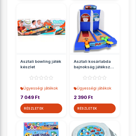
Asztali bowling játék
Asztali kosárlabda
készlet
bajnokság játékszett
kilövővel
Ügyességi játékok
Ügyességi játékok
7 049 Ft
2 390 Ft
RÉSZLETEK
RÉSZLETEK