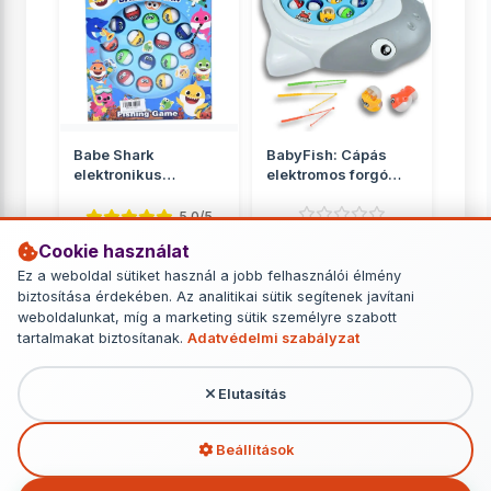
Babe Shark
BabyFish: Cápás
elektronikus
elektromos forgó
horgászjáték
horgászjáték
hanggal
5.0/5
Cookie használat
Ügyességi játékok
Ügyességi játékok
Ez a weboldal sütiket használ a jobb felhasználói élmény
5 290 Ft
3 090 Ft
biztosítása érdekében. Az analitikai sütik segítenek javítani
weboldalunkat, míg a marketing sütik személyre szabott
RÉSZLETEK
RÉSZLETEK
tartalmakat biztosítanak.
Adatvédelmi szabályzat
Elutasítás
További termékek - Ügyességi játékok
Beállítások