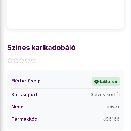
Színes karikadobáló
Elérhetőség:
Raktáron
Korcsoport:
3 éves kortól
Nem:
unisex
Termékkód:
J96166