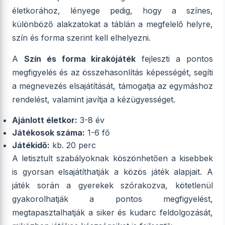
életkorához, lényege pedig, hogy a színes,
különböző alakzatokat a táblán a megfelelő helyre,
szín és forma szerint kell elhelyezni.
A
Szín és forma kirakójáték
fejleszti a pontos
megfigyelés és az összehasonlítás képességét, segíti
a megnevezés elsajátítását, támogatja az egymáshoz
rendelést, valamint javítja a kézügyességet.
Ajánlott életkor:
3-8 év
Játékosok száma:
1-6 fő
Játékidő:
kb. 20 perc
A letisztult szabályoknak köszönhetően a kisebbek
is gyorsan elsajátíthatják a közös játék alapjait. A
játék során a gyerekek szórakozva, kötetlenül
gyakorolhatják a pontos megfigyelést,
megtapasztalhatják a siker és kudarc feldolgozását,