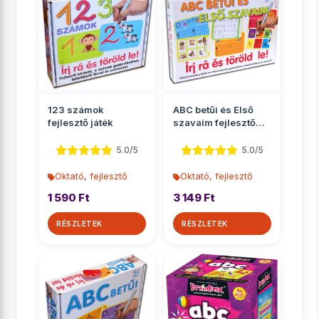
123 számok
ABC betűi és Első
fejlesztő játék
szavaim fejlesztő
játékszett
5.0/5
5.0/5
Oktató, fejlesztő
Oktató, fejlesztő
1 590 Ft
3 149 Ft
RÉSZLETEK
RÉSZLETEK