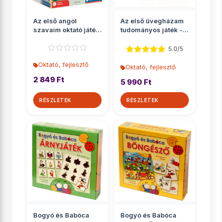
Az első angol
Az első üvegházam
szavaim oktató játék
tudományos játék -
- Clementoni
Piatnik
5.0/5
Oktató, fejlesztő
Oktató, fejlesztő
2 849 Ft
5 990 Ft
RÉSZLETEK
RÉSZLETEK
Bogyó és Babóca
Bogyó és Babóca