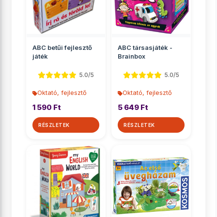
ABC betűi fejlesztő
ABC társasjáték -
játék
Brainbox
5.0/5
5.0/5
Oktató, fejlesztő
Oktató, fejlesztő
1 590 Ft
5 649 Ft
RÉSZLETEK
RÉSZLETEK