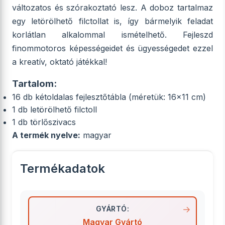
változatos és szórakoztató lesz. A doboz tartalmaz
egy letörölhető filctollat is, így bármelyik feladat
korlátlan alkalommal ismételhető. Fejleszd
finommotoros képességeidet és ügyességedet ezzel
a kreatív, oktató játékkal!
Tartalom:
16 db kétoldalas fejlesztőtábla (méretük: 16x11 cm)
1 db letörölhető filctoll
1 db törlőszivacs
A termék nyelve:
magyar
Termékadatok
GYÁRTÓ:
Magyar Gyártó