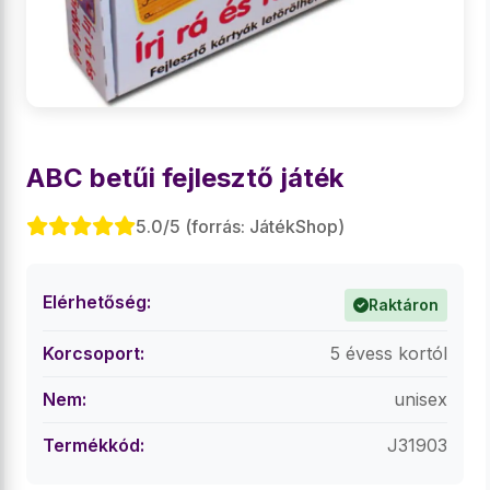
ABC betűi fejlesztő játék
5.0/5 (forrás: JátékShop)
Elérhetőség:
Raktáron
Korcsoport:
5 évess kortól
Nem:
unisex
Termékkód:
J31903