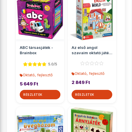
ABC társasjáték -
Az első angol
Brainbox
szavaim oktató játék
- Clementoni
5.0/5
Oktató, fejlesztő
Oktató, fejlesztő
2 849 Ft
5 649 Ft
RÉSZLETEK
RÉSZLETEK