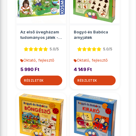
Az első üvegházam
Bogyó és Babóca
tudományos játék -
árnyjáték
Piatnik
5.0/5
5.0/5
Oktató, fejlesztő
Oktató, fejlesztő
5 990 Ft
4 149 Ft
RÉSZLETEK
RÉSZLETEK