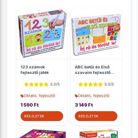
123 számok
ABC betűi és Első
fejlesztő játék
szavaim fejlesztő
játékszett
5.0/5
5.0/5
Oktató, fejlesztő
Oktató, fejlesztő
1 590 Ft
3 149 Ft
RÉSZLETEK
RÉSZLETEK