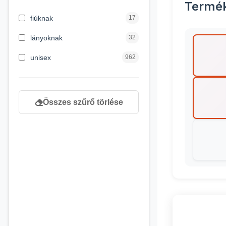
Termé
3 hónapos kortól
2
fiúknak
17
4 éves kortól
122
lányoknak
32
5 évess kortól
88
unisex
962
6 éves kortól
102
7 éves kortól
53
Összes szűrő törlése
8 éves kortól
216
9 éves kortól
16