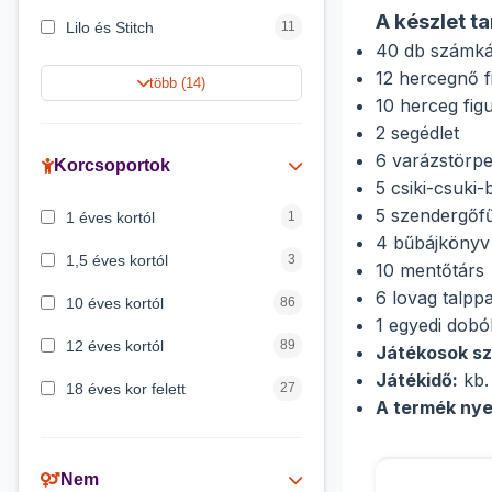
A készlet t
Lilo és Stitch
11
40 db számkár
Jégvarázs
9
12 hercegnő f
több (14)
10 herceg fig
Harry Potter
9
2 segédlet
Peppa malac
8
6 varázstörp
Korcsoportok
5 csiki-csuki
Disney hercegnők
5
5 szendergőf
1 éves kortól
1
4 bűbájkönyv
Mickey egér
4
1,5 éves kortól
3
10 mentőtárs
6 lovag talppa
10 éves kortól
86
1 egyedi dob
12 éves kortól
89
Játékosok s
Játékidő:
kb.
18 éves kor felett
27
A termék nye
2 éves kortól
6
3 éves kortól
200
Nem