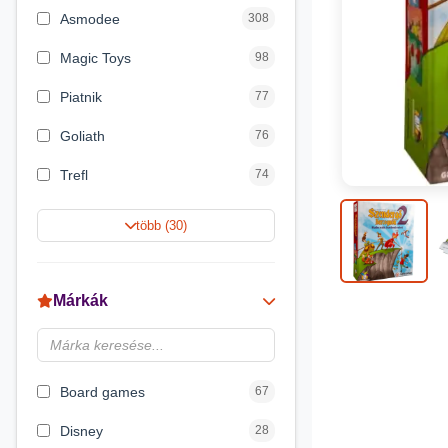
Asmodee
308
Magic Toys
98
Piatnik
77
Goliath
76
Trefl
74
Keller&Mayer
60
több (30)
Magyar Gyártó
55
Spin Master
31
Márkák
Delta Vision
28
Luna
23
Board games
67
Disney
28