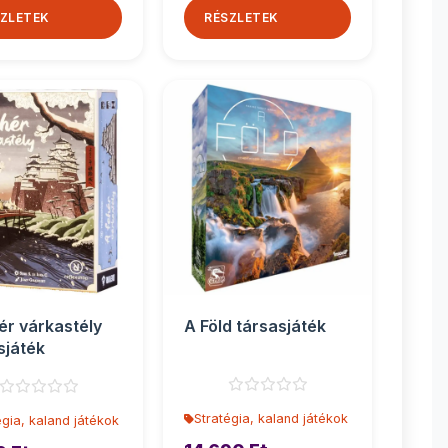
ZLETEK
RÉSZLETEK
ér várkastély
A Föld társasjáték
sjáték
Stratégia, kaland játékok
égia, kaland játékok