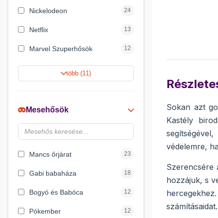
Nickelodeon
24
Netflix
13
Marvel Szuperhősök
12
Rubik bűvös kocka
10
több (11)
Részletes
Summer Toys
10
Noris
7
Sokan azt go
Mesehősök
Kastély biro
Disney hercegnők
6
segítségével
Logic Games
4
védelemre, ha
Mancs őrjárat
23
Szerencsére a
Gabi babaháza
18
hozzájuk, s v
Bogyó és Babóca
12
hercegekhez.
számításaidat
Pókember
12