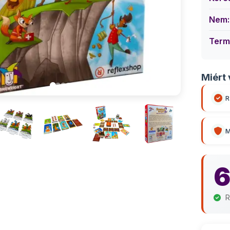
Nem:
Term
Miért 
R
M
6
R