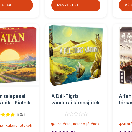
LETEK
RÉSZLETEK
RÉS
n telepesei
A Dél-Tigris
A feh
áték - Piatnik
vándorai társasjáték
társa
5.0/5
Stratégia, kaland játékok
Strat
ia, kaland játékok