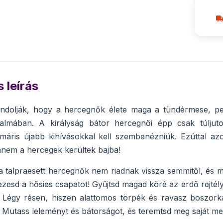
 leírás
ndolják, hogy a hercegnők élete maga a tündérmese, ped
dalmában. A királyság bátor hercegnői épp csak túlju
, máris újabb kihívásokkal kell szembenézniük. Ezúttal 
nem a hercegek kerültek bajba!
 talpraesett hercegnők nem riadnak vissza semmitől, és 
ezesd a hősies csapatot! Gyűjtsd magad köré az erdő rejtély
 Légy résen, hiszen alattomos törpék és ravasz boszork
. Mutass leleményt és bátorságot, és teremtsd meg saját m