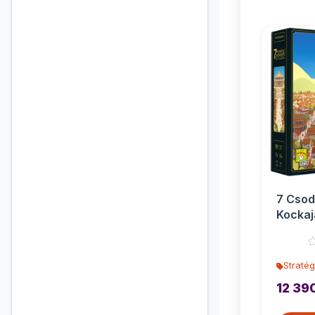
7 Csod
Kockaj
társas
Stratég
12 39