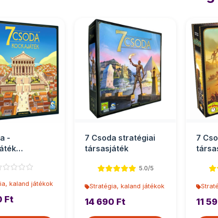
a -
7 Csoda stratégiai
7 Cso
áték
társasjáték
társa
játék
5.0/5
ia, kaland játékok
Stratégia, kaland játékok
Strat
0 Ft
14 690 Ft
11 59