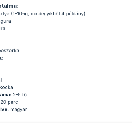
artalma:
tya (1–10-ig, mindegyikből 4 példány)
igura
ura
e
-boszorka
űz
l
ókocka
záma:
2–5 fő
 20 perc
lve:
magyar