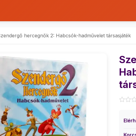
zendergő hercegnők 2: Habcsók-hadművelet társasjáték
Sze
Hab
tár
Elér
Korc