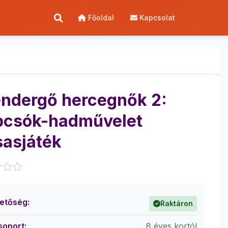
Főoldal
Kapcsolat
ndergő hercegnők 2:
csók-hadművelet
sasjáték
hetőség:
Raktáron
soport:
8 éves kortól