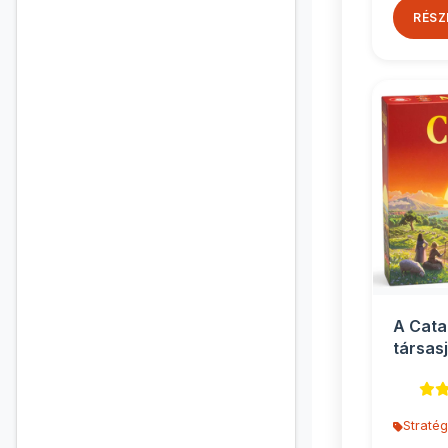
RÉSZ
A Cata
társasj
Stratég