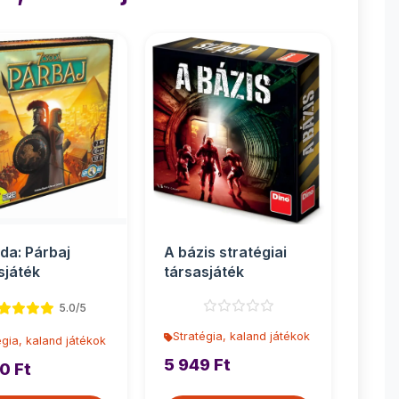
da: Párbaj
A bázis stratégiai
sjáték
társasjáték
5.0/5
Stratégia, kaland játékok
égia, kaland játékok
5 949 Ft
0 Ft