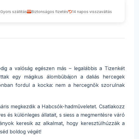
Gyors szállítás
Biztonságos fizetés
14 napos visszaváltás
ig a valóság egészen más – legalábbis a Tizenkét
tottak egy mágikus álombűbájon a daliás hercegek
azonban fordul a kocka: nem a hercegnők szorulnak
máris megkezdik a Habcsók-hadműveletet. Csatlakozz
es és különleges állatait, s siess a megmentésre váró
ányok keresik az alkalmat, hogy keresztülhúzzák a
eséd boldog végét!