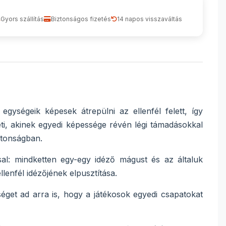
Gyors szállítás
Biztonságos fizetés
14 napos visszaváltás
gységeik képesek átrepülni az ellenfél felett, így
ti, akinek egyedi képessége révén légi támadásokkal
iztonságban.
l: mindketten egy-egy idéző mágust és az általuk
llenfél idézőjének elpusztítása.
séget ad arra is, hogy a játékosok egyedi csapatokat