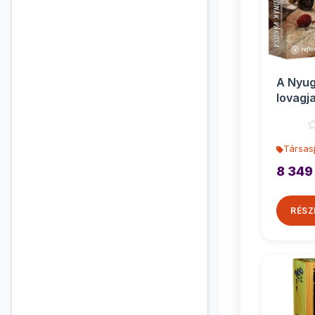
A Nyug
lovagj
városa 
Társasj
8 349
RÉSZ