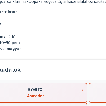
dárda klán frakciópakli kiegészítő, a használatához szük
artalma:
p
áma: 2 fő
 40–60 perc
lve:
magyar
kadatok
GYÁRTÓ:
Asmodee