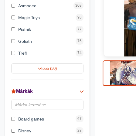
Asmodee
308
Magic Toys
98
Piatnik
77
Goliath
76
Trefl
74
Keller&Mayer
60
több (30)
Magyar Gyártó
55
Spin Master
31
Márkák
Delta Vision
28
Luna
23
Board games
67
Disney
28