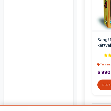
Bang! 
kártya
kiegés
Társasj
6 990
RÉSZ