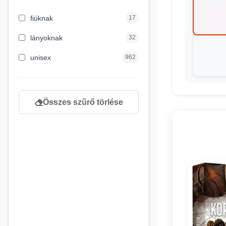
3 hónapos kortól
2
fiúknak
17
4 éves kortól
122
lányoknak
32
5 évess kortól
88
unisex
962
6 éves kortól
102
7 éves kortól
53
Összes szűrő törlése
8 éves kortól
216
9 éves kortól
16