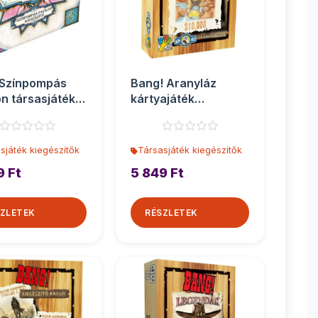
 Színpompás
Bang! Aranyláz
on társasjáték
kártyajáték
szítő
kiegészítő
sjáték kiegészítők
Társasjáték kiegészítők
9 Ft
5 849 Ft
ZLETEK
RÉSZLETEK