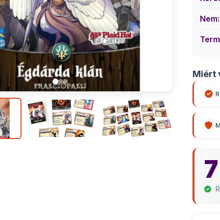
Nem:
Term
Miért 
R
M
7
R