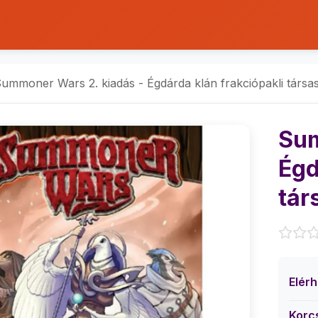
ummoner Wars 2. kiadás - Égdárda klán frakciópakli társas
Sum
Égd
tár
Elér
Korc