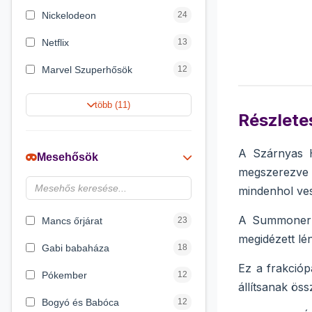
Nickelodeon
24
Netflix
13
Marvel Szuperhősök
12
Summer Toys
10
több (11)
Részletes
Rubik bűvös kocka
10
Noris
7
A Szárnyas H
Mesehősök
megszerezve a
Disney hercegnők
6
mindenhol ves
Logic Games
4
A Summoner W
Mancs őrjárat
23
megidézett lén
Gabi babaháza
18
Ez a frakcióp
Pókember
12
állítsanak ös
Bogyó és Babóca
12