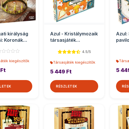
ati királyság
Azul - Kristálymozaik
Azul:
ai: Koronák
társasjáték
pavil
társasját...
kiegészítő
kiegé
4.5/5
áték kiegészítők
Társa
Társasjáték kiegészítők
 Ft
5 44
5 449 Ft
LETEK
RÉSZLETEK
RÉS