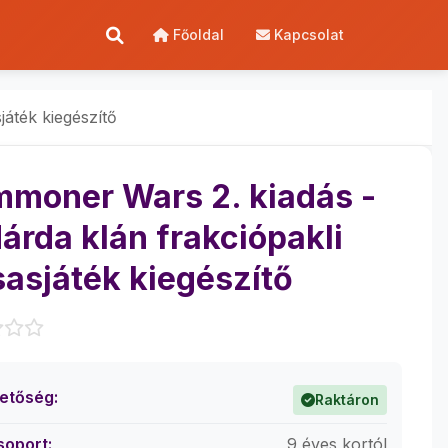
Főoldal
Kapcsolat
játék kiegészítő
moner Wars 2. kiadás -
árda klán frakciópakli
sasjáték kiegészítő
hetőség:
Raktáron
soport:
9 éves kortól