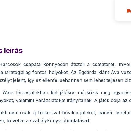
 leírás
arcosok csapata könnyedén átszeli a csatateret, mivel e
 stratégiailag fontos helyeket. Az Égdárda klánt Ava veze
zélyt jelent, így az ellenfél sehonnan sem lehet teljesen b
ars társasjátékban két játékos mérkőzik meg egymássa
yeket, valamint varázslatokat irányítanak. A játék célja az e
akli nem csak új frakcióval bővíti a játékot, hanem lehető
sze, követve a szabálykönyv útmutatásait.