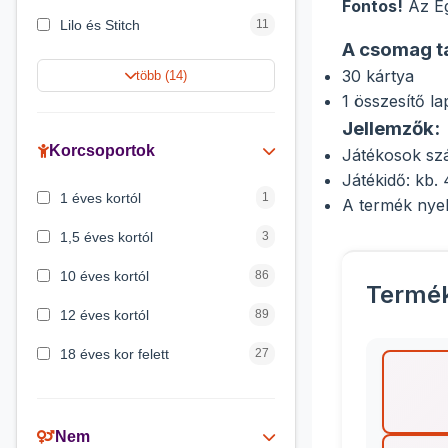
Fontos!
Az Ég
Lilo és Stitch
11
A csomag t
Harry Potter
9
30 kártya
több (14)
1 összesítő la
Jégvarázs
9
Jellemzők:
Peppa malac
8
Korcsoportok
Játékosok sz
Játékidő: kb.
Disney hercegnők
5
1 éves kortól
1
A termék nye
Mickey egér
4
1,5 éves kortól
3
10 éves kortól
86
Termé
12 éves kortól
89
18 éves kor felett
27
2 éves kortól
6
3 éves kortól
200
Nem