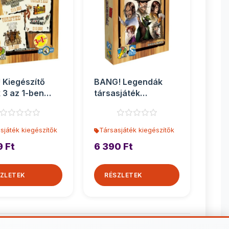
 Kiegészítő
BANG! Legendák
k 3 az 1-ben
társasjáték
sjáték kiegés...
kiegészítő
sjáték kiegészítők
Társasjáték kiegészítők
9 Ft
6 390 Ft
ZLETEK
RÉSZLETEK