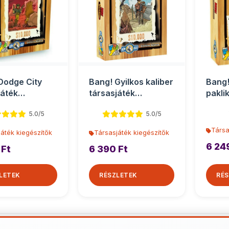
Dodge City
Bang! Gyilkos kaliber
Bang!
játék
társasjáték
pakli
zítő
kiegészítő
társa
5.0/5
5.0/5
Társa
áték kiegészítők
Társasjáték kiegészítők
6 24
 Ft
6 390 Ft
LETEK
RÉSZLETEK
RÉS