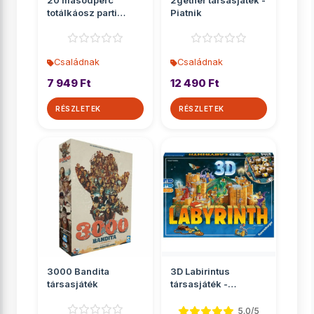
20 másodperc
2gether társasjáték -
totálkáosz parti
Piatnik
társasjáték
Családnak
Családnak
7 949 Ft
12 490 Ft
RÉSZLETEK
RÉSZLETEK
3000 Bandita
3D Labirintus
társasjáték
társasjáték -
Ravensburger
5.0/5