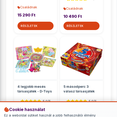
Családnak
Családnak
15 290 Ft
10 490 Ft
RÉSZLETEK
RÉSZLETEK
4 legjobb mesés
5 másodperc 3
társasjáték - D-Toys
válasz társasjáték
5.0/5
5.0/5
Cookie használat
Családnak
Családnak
Ez a weboldal sütiket használ a jobb felhasználói élmény