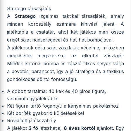
Stratego társasjáték
A
Stratego
izgalmas taktikai társasjáték, amely
minden korosztály számára kihívást jelent. A
játéktábla a csatatér, ahol két játékos méri össze
erejét saját hadseregével és hat-hat bombájával.
A játékosok célja saját zászlajuk védelme, miközben
megkísérlik megszerezni az ellenfél zászlaját.
Minden katona, bomba és zászló titkos helyen várja
a bevetési parancsot, így a jó stratégia és a taktikus
gondolkodás döntő fontosságú.
A doboz tartalma: 40 kék és 40 piros figura,
valamint egy játéktábla
Két figura-tartó fogantyú a kényelmes pakoláshoz
Két boríték gyakorló küldetésekkel
Rövidített játékszabály
A játékot
2 fő
játszhatja,
8 éves kortól
ajánlott. Egy