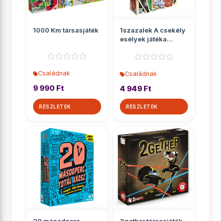
1000 Km társasjáték
1szazalek A csekély
esélyek játéka
társasjáték
Családnak
Családnak
9 990 Ft
4 949 Ft
RÉSZLETEK
RÉSZLETEK