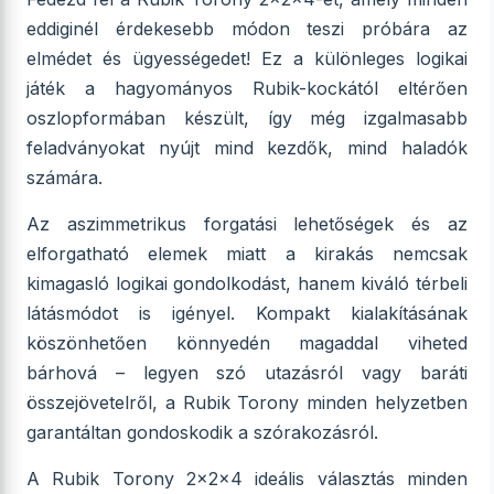
eddiginél érdekesebb módon teszi próbára az
elmédet és ügyességedet! Ez a különleges logikai
játék a hagyományos Rubik-kockától eltérően
oszlopformában készült, így még izgalmasabb
feladványokat nyújt mind kezdők, mind haladók
számára.
Az aszimmetrikus forgatási lehetőségek és az
elforgatható elemek miatt a kirakás nemcsak
kimagasló logikai gondolkodást, hanem kiváló térbeli
látásmódot is igényel. Kompakt kialakításának
köszönhetően könnyedén magaddal viheted
bárhová – legyen szó utazásról vagy baráti
összejövetelről, a Rubik Torony minden helyzetben
garantáltan gondoskodik a szórakozásról.
A Rubik Torony 2x2x4 ideális választás minden