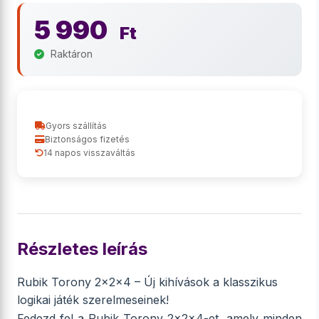
5 990
Ft
Raktáron
Gyors szállítás
Biztonságos fizetés
14 napos visszaváltás
Részletes leírás
Rubik Torony 2x2x4 – Új kihívások a klasszikus
logikai játék szerelmeseinek!
Fedezd fel a Rubik Torony 2x2x4-et, amely minden