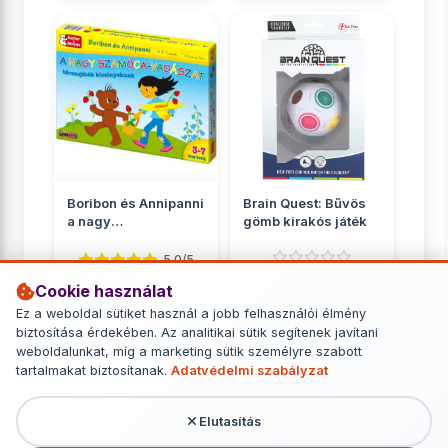
Boribon és Annipanni
Brain Quest: Bűvös
a nagy
gömb kirakós játék
szamócavadászat
társasjáté...
5.0/5
Cookie használat
Logikai játékok
Logikai játékok
Ez a weboldal sütiket használ a jobb felhasználói élmény
2 890 Ft
4 149 Ft
biztosítása érdekében. Az analitikai sütik segítenek javítani
weboldalunkat, míg a marketing sütik személyre szabott
RÉSZLETEK
RÉSZLETEK
tartalmakat biztosítanak.
Adatvédelmi szabályzat
Elutasítás