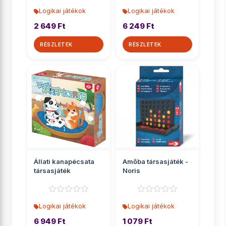
Logikai játékok
Logikai játékok
2 649 Ft
6 249 Ft
RÉSZLETEK
RÉSZLETEK
Állati kanapécsata
Amőba társasjáték -
társasjáték
Noris
Logikai játékok
Logikai játékok
6 949 Ft
1 079 Ft