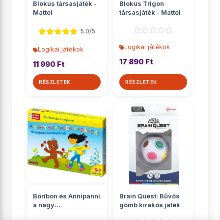
Blokus társasjáték -
Blokus Trigon
Mattel
társasjáték - Mattel
5.0/5
Logikai játékok
Logikai játékok
17 890 Ft
11 990 Ft
RÉSZLETEK
RÉSZLETEK
Boribon és Annipanni
Brain Quest: Bűvös
a nagy
gömb kirakós játék
szamócavadászat