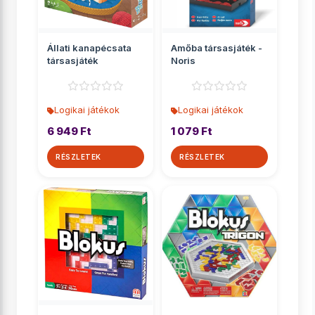
Állati kanapécsata
Amőba társasjáték -
társasjáték
Noris
Logikai játékok
Logikai játékok
6 949 Ft
1 079 Ft
RÉSZLETEK
RÉSZLETEK