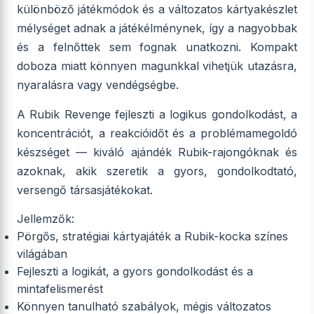
különböző játékmódok és a változatos kártyakészlet
mélységet adnak a játékélménynek, így a nagyobbak
és a felnőttek sem fognak unatkozni. Kompakt
doboza miatt könnyen magunkkal vihetjük utazásra,
nyaralásra vagy vendégségbe.
A Rubik Revenge fejleszti a logikus gondolkodást, a
koncentrációt, a reakcióidőt és a problémamegoldó
készséget — kiváló ajándék Rubik-rajongóknak és
azoknak, akik szeretik a gyors, gondolkodtató,
versengő társasjátékokat.
Jellemzők:
Pörgős, stratégiai kártyajáték a Rubik-kocka színes
világában
Fejleszti a logikát, a gyors gondolkodást és a
mintafelismerést
Könnyen tanulható szabályok, mégis változatos