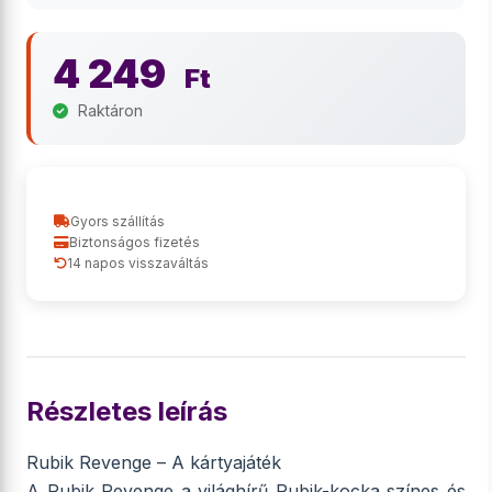
4 249
Ft
Raktáron
Gyors szállítás
Biztonságos fizetés
14 napos visszaváltás
Részletes leírás
Rubik Revenge – A kártyajáték
A Rubik Revenge a világhírű Rubik-kocka színes és