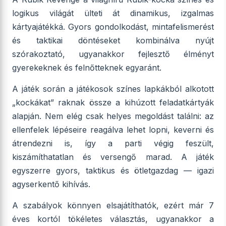
logikus világát ülteti át dinamikus, izgalmas
kártyajátékká. Gyors gondolkodást, mintafelismerést
és taktikai döntéseket kombinálva nyújt
szórakoztató, ugyanakkor fejlesztő élményt
gyerekeknek és felnőtteknek egyaránt.
A játék során a játékosok színes lapkákból alkotott
„kockákat” raknak össze a kihúzott feladatkártyák
alapján. Nem elég csak helyes megoldást találni: az
ellenfelek lépéseire reagálva lehet lopni, keverni és
átrendezni is, így a parti végig feszült,
kiszámíthatatlan és versengő marad. A játék
egyszerre gyors, taktikus és ötletgazdag — igazi
agyserkentő kihívás.
A szabályok könnyen elsajátíthatók, ezért már 7
éves kortól tökéletes választás, ugyanakkor a