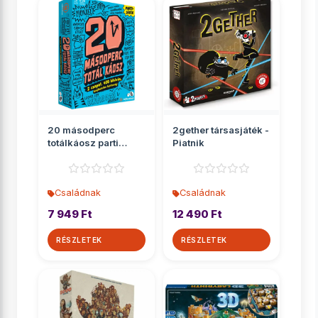
20 másodperc
2gether társasjáték -
totálkáosz parti
Piatnik
társasjáték
Családnak
Családnak
7 949 Ft
12 490 Ft
RÉSZLETEK
RÉSZLETEK