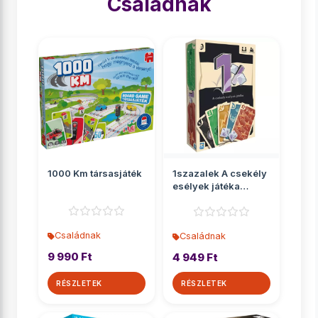
Családnak
1000 Km társasjáték
1szazalek A csekély
esélyek játéka
társasjáték
Családnak
Családnak
9 990 Ft
4 949 Ft
RÉSZLETEK
RÉSZLETEK