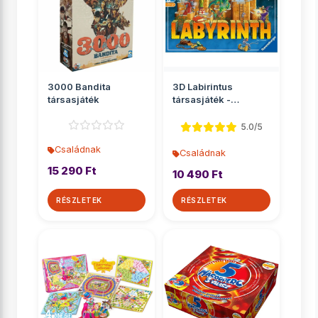
3000 Bandita
3D Labirintus
társasjáték
társasjáték -
Ravensburger
5.0/5
Családnak
Családnak
15 290 Ft
10 490 Ft
RÉSZLETEK
RÉSZLETEK