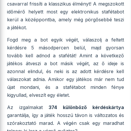
csavarral frissíti a klasszikus élményt! A megszokott
időmérő helyett most egy elektronikus stafétabot
kerül a középpontba, amely még pörgősebbé teszi
a játékot.
Fogd meg a bot egyik végét, válaszolj a feltett
kérdésre 5 másodpercen belül, majd gyorsan
tovább kell adnod a stafétát! Amint a következő
játékos átveszi a bot másik végét, az ő ideje is
azonnal elindul, és neki is az adott kérdésre kell
válaszokat adnia. Amikor egy játékos már nem tud
újat mondani, és a stafétabot minden fénye
kigyullad, elveszít egy életet.
Az izgalmakat
374 különböző kérdéskártya
garantálja, így a játék hosszú távon is változatos és
szórakoztató marad. A végén csak egy maradhat