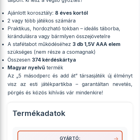
talpon: ki lesz a végső győztes?
Ajánlott korosztály:
8 éves kortól
2 vagy több játékos számára
Praktikus, hordozható tokban – ideális táborba,
kirándulásra vagy bármilyen összejövetelre
A stafétabot működéséhez
3 db 1,5V AAA elem
szükséges (nem része a csomagnak)
Összesen
374 kérdéskártya
Magyar nyelvű
termék
Az „5 másodperc és add át” társasjáték új élményt
visz az esti játékpartikba – garantáltan nevetés,
pörgés és közös kihívás vár mindenkire!
Termékadatok
GYÁRTÓ: