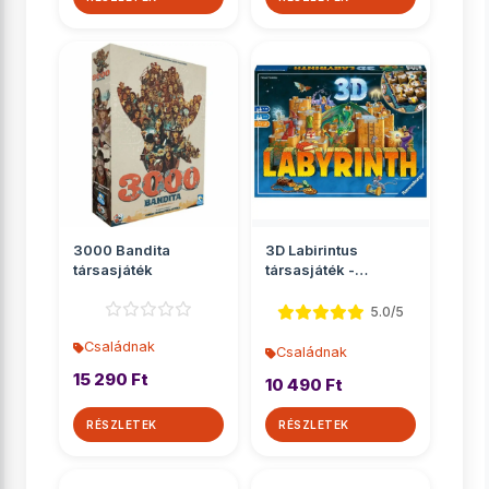
3000 Bandita
3D Labirintus
társasjáték
társasjáték -
Ravensburger
5.0/5
Családnak
Családnak
15 290 Ft
10 490 Ft
RÉSZLETEK
RÉSZLETEK