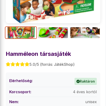
Hamméleon társasjáték
5.0/5 (forrás: JátékShop)
Elérhetőség:
Raktáron
Korcsoport:
4 éves kortól
Nem:
unisex