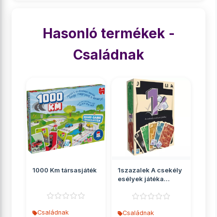
Hasonló termékek -
Családnak
1000 Km társasjáték
1szazalek A csekély
esélyek játéka
társasjáték
Családnak
Családnak