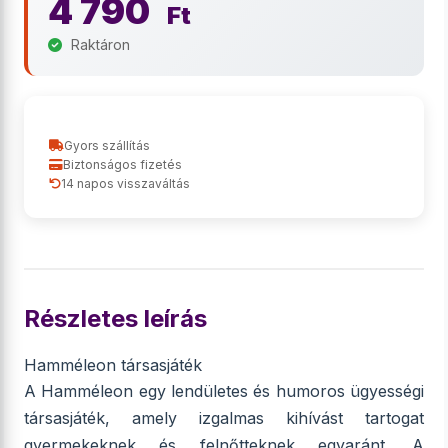
4 790
Ft
Raktáron
Gyors szállítás
Biztonságos fizetés
14 napos visszaváltás
Részletes leírás
Hamméleon társasjáték
A Hamméleon egy lendületes és humoros ügyességi
társasjáték, amely izgalmas kihívást tartogat
gyermekeknek és felnőtteknek egyaránt. A