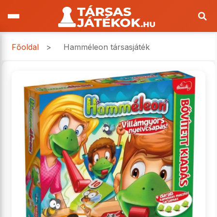
Főoldal
>
Hamméleon társasjáték