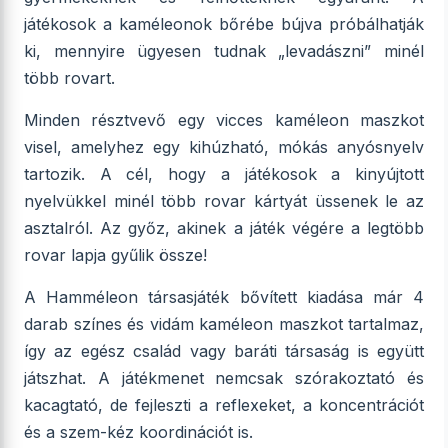
játékosok a kaméleonok bőrébe bújva próbálhatják
ki, mennyire ügyesen tudnak „levadászni” minél
több rovart.
Minden résztvevő egy vicces kaméleon maszkot
visel, amelyhez egy kihúzható, mókás anyósnyelv
tartozik. A cél, hogy a játékosok a kinyújtott
nyelvükkel minél több rovar kártyát üssenek le az
asztalról. Az győz, akinek a játék végére a legtöbb
rovar lapja gyűlik össze!
A Hamméleon társasjáték bővített kiadása már 4
darab színes és vidám kaméleon maszkot tartalmaz,
így az egész család vagy baráti társaság is együtt
játszhat. A játékmenet nemcsak szórakoztató és
kacagtató, de fejleszti a reflexeket, a koncentrációt
és a szem-kéz koordinációt is.