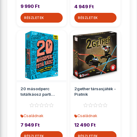
9 990 Ft
4 949 Ft
RÉSZLETEK
RÉSZLETEK
20 másodperc
2gether társasjáték -
totálkáosz parti
Piatnik
társasjáték
Családnak
Családnak
7 949 Ft
12 490 Ft
RÉSZLETEK
RÉSZLETEK