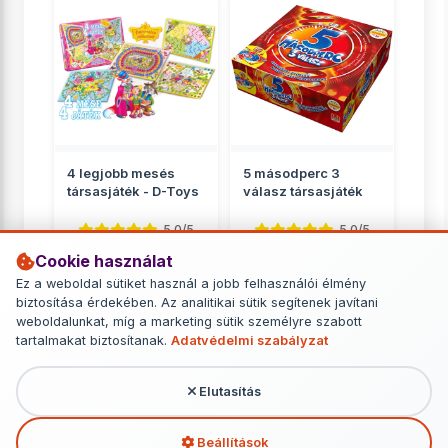
4 legjobb mesés
5 másodperc 3
társasjáték - D-Toys
válasz társasjáték
5.0/5
5.0/5
Cookie használat
Családnak
Családnak
Ez a weboldal sütiket használ a jobb felhasználói élmény
2 799 Ft
6 749 Ft
biztosítása érdekében. Az analitikai sütik segítenek javítani
weboldalunkat, míg a marketing sütik személyre szabott
RÉSZLETEK
RÉSZLETEK
tartalmakat biztosítanak.
Adatvédelmi szabályzat
Elutasítás
További termékek - Családnak
Beállítások