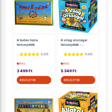
A tudás háza
A világ országai
társasjáték
társasjáték -
Brainbox
5.0/5
5.0/5
Kvíz
Kvíz
3 499 Ft
5 349 Ft
RÉSZLETEK
RÉSZLETEK