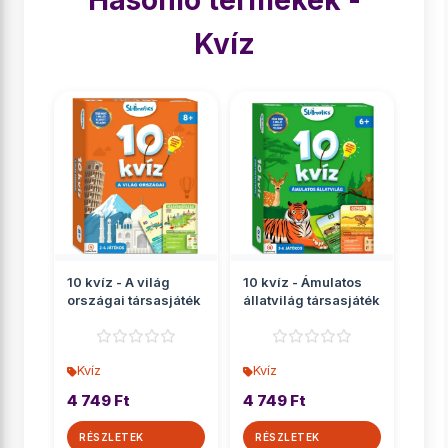
Hasonló termékek -
Kvíz
10 kvíz - A világ
10 kvíz - Ámulatos
országai társasjáték
állatvilág társasjáték
Kvíz
Kvíz
4 749 Ft
4 749 Ft
RÉSZLETEK
RÉSZLETEK