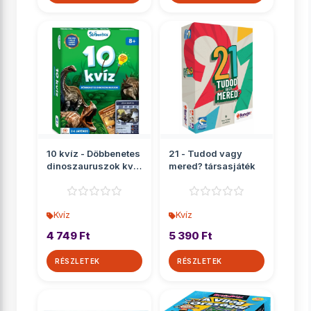
10 kvíz - Döbbenetes
21 - Tudod vagy
dinoszauruszok kvíz
mered? társasjáték
társasjáték
Kvíz
Kvíz
4 749 Ft
5 390 Ft
RÉSZLETEK
RÉSZLETEK