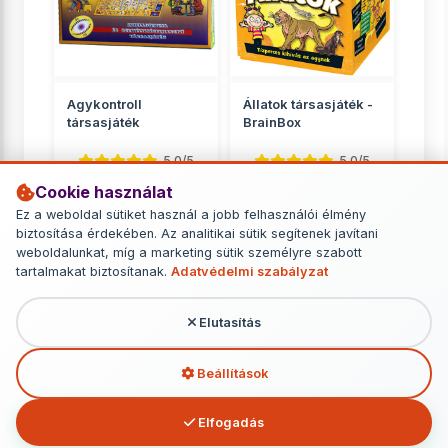
Agykontroll
Állatok társasjáték -
társasjáték
BrainBox
5.0/5
5.0/5
Cookie használat
Kvíz
Kvíz
Ez a weboldal sütiket használ a jobb felhasználói élmény
3 499 Ft
5 649 Ft
biztosítása érdekében. Az analitikai sütik segítenek javítani
weboldalunkat, míg a marketing sütik személyre szabott
RÉSZLETEK
RÉSZLETEK
tartalmakat biztosítanak.
Adatvédelmi szabályzat
Elutasítás
További termékek - Kvíz
Beállítások
Elfogadás