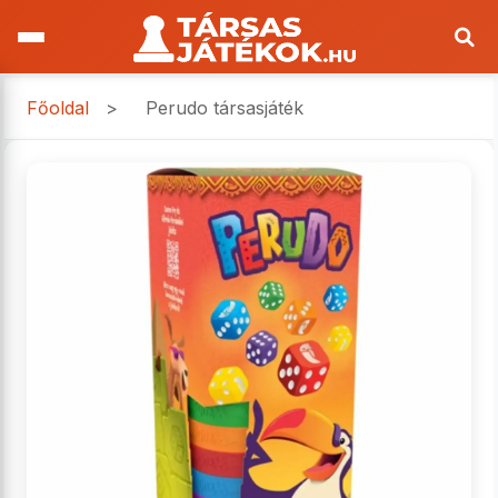
Főoldal
>
Perudo társasjáték