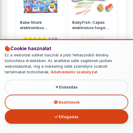
Babe Shark
BabyFish: Cápás
elektronikus
elektromos forgó
horgászjáték
horgászjáték
hanggal
5.0/5
Cookie használat
Ügyességi játékok
Ügyességi játékok
Ez a weboldal sütiket használ a jobb felhasználói élmény
5 290 Ft
3 090 Ft
biztosítása érdekében. Az analitikai sütik segítenek javítani
weboldalunkat, míg a marketing sütik személyre szabott
RÉSZLETEK
RÉSZLETEK
tartalmakat biztosítanak.
Adatvédelmi szabályzat
Elutasítás
További termékek - Ügyességi játékok
Beállítások
Elfogadás