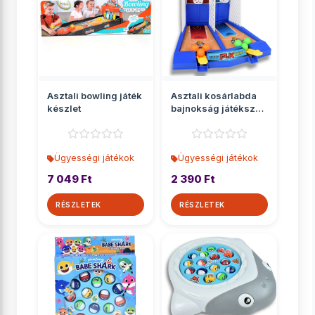
Asztali bowling játék
Asztali kosárlabda
készlet
bajnokság játékszett
kilövővel
Ügyességi játékok
Ügyességi játékok
7 049 Ft
2 390 Ft
RÉSZLETEK
RÉSZLETEK