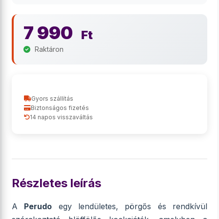
7 990
Ft
Raktáron
Gyors szállítás
Biztonságos fizetés
14 napos visszaváltás
Részletes leírás
A
Perudo
egy lendületes, pörgős és rendkívül