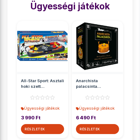
Ügyességi játékok
All-Star Sport: Asztali
Anarchista
hoki szett
palacsinta
42x5x22cm
társasjáték
Ügyességi játékok
Ügyességi játékok
3 990 Ft
6 490 Ft
RÉSZLETEK
RÉSZLETEK