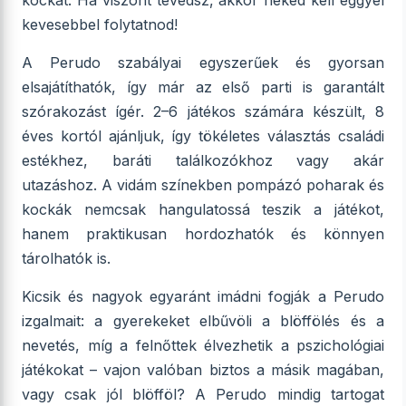
kockát. Ha viszont tévedsz, akkor neked kell eggyel
kevesebbel folytatnod!
A Perudo szabályai egyszerűek és gyorsan
elsajátíthatók, így már az első parti is garantált
szórakozást ígér. 2–6 játékos számára készült, 8
éves kortól ajánljuk, így tökéletes választás családi
estékhez, baráti találkozókhoz vagy akár
utazáshoz. A vidám színekben pompázó poharak és
kockák nemcsak hangulatossá teszik a játékot,
hanem praktikusan hordozhatók és könnyen
tárolhatók is.
Kicsik és nagyok egyaránt imádni fogják a Perudo
izgalmait: a gyerekeket elbűvöli a blöffölés és a
nevetés, míg a felnőttek élvezhetik a pszichológiai
játékokat – vajon valóban biztos a másik magában,
vagy csak jól blöfföl? A Perudo mindig tartogat