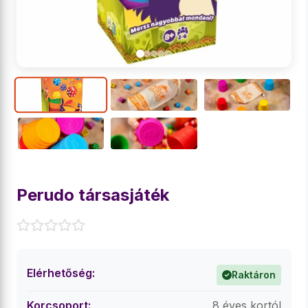
Perudo társasjáték
Elérhetőség:
Raktáron
Korcsoport:
8 éves kortól