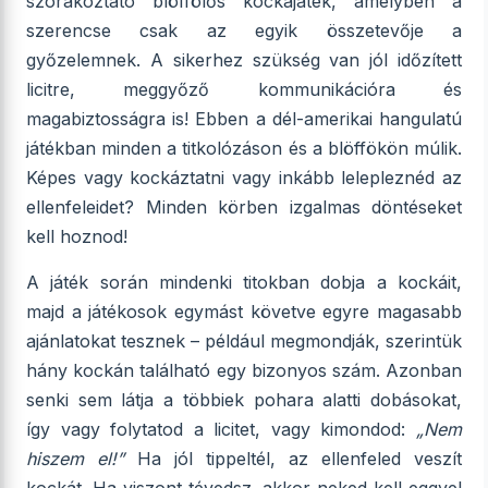
szórakoztató blöffölős kockajáték, amelyben a
szerencse csak az egyik összetevője a
győzelemnek. A sikerhez szükség van jól időzített
licitre, meggyőző kommunikációra és
magabiztosságra is! Ebben a dél-amerikai hangulatú
játékban minden a titkolózáson és a blöffökön múlik.
Képes vagy kockáztatni vagy inkább lelepleznéd az
ellenfeleidet? Minden körben izgalmas döntéseket
kell hoznod!
A játék során mindenki titokban dobja a kockáit,
majd a játékosok egymást követve egyre magasabb
ajánlatokat tesznek – például megmondják, szerintük
hány kockán található egy bizonyos szám. Azonban
senki sem látja a többiek pohara alatti dobásokat,
így vagy folytatod a licitet, vagy kimondod:
„Nem
hiszem el!”
Ha jól tippeltél, az ellenfeled veszít