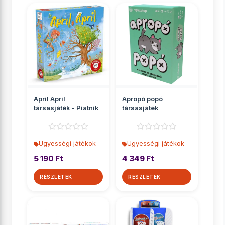
April April
Apropó popó
társasjáték - Piatnik
társasjáték
Ügyességi játékok
Ügyességi játékok
5 190 Ft
4 349 Ft
RÉSZLETEK
RÉSZLETEK