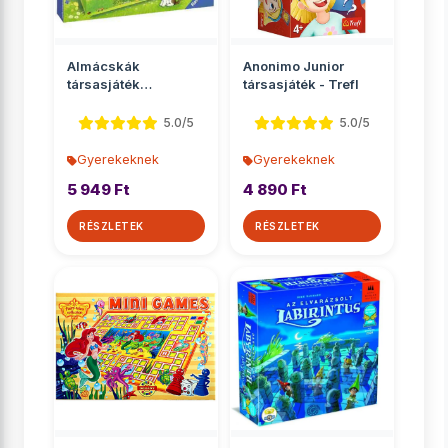
Almácskák
Anonimo Junior
társasjáték
társasjáték - Trefl
óvodásoknak -
Ravensburger
5.0/5
5.0/5
Gyerekeknek
Gyerekeknek
5 949 Ft
4 890 Ft
RÉSZLETEK
RÉSZLETEK