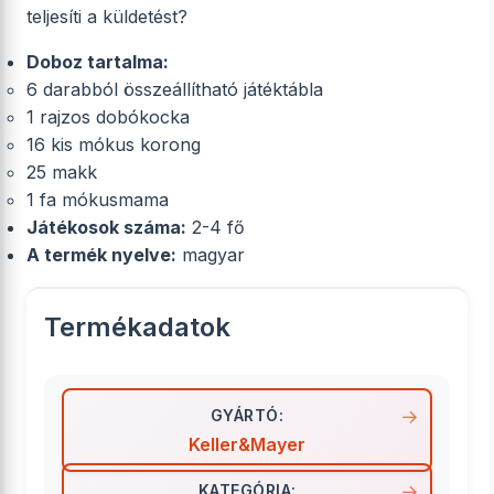
teljesíti a küldetést?
Doboz tartalma:
6 darabból összeállítható játéktábla
1 rajzos dobókocka
16 kis mókus korong
25 makk
1 fa mókusmama
Játékosok száma:
2-4 fő
A termék nyelve:
magyar
Termékadatok
GYÁRTÓ:
Keller&Mayer
KATEGÓRIA: