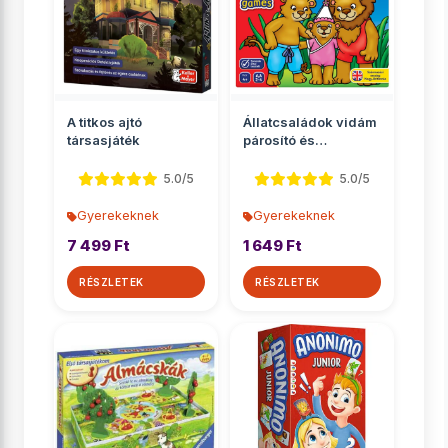
A titkos ajtó
Állatcsaládok vidám
társasjáték
párosító és
memóriajáték
5.0/5
5.0/5
Gyerekeknek
Gyerekeknek
7 499 Ft
1 649 Ft
RÉSZLETEK
RÉSZLETEK