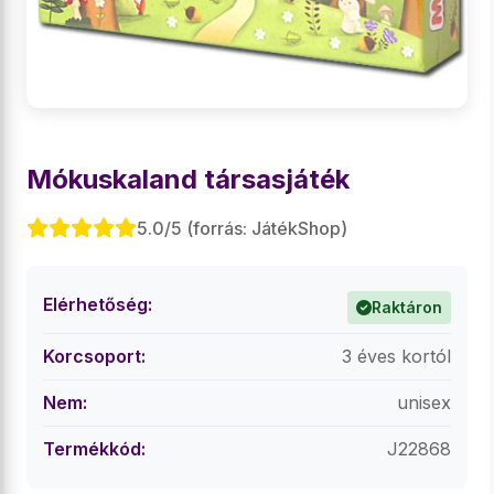
Mókuskaland társasjáték
5.0/5 (forrás: JátékShop)
Elérhetőség:
Raktáron
Korcsoport:
3 éves kortól
Nem:
unisex
Termékkód:
J22868