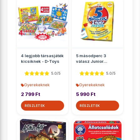
4 legjobb társasjáték
5 másodperc 3
kicsiknek - D-Toys
válasz Junior
társasjáték
5.0/5
5.0/5
Gyerekeknek
Gyerekeknek
2 799 Ft
5 990 Ft
RÉSZLETEK
RÉSZLETEK