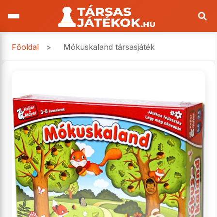
Főoldal
>
Mókuskaland társasjáték