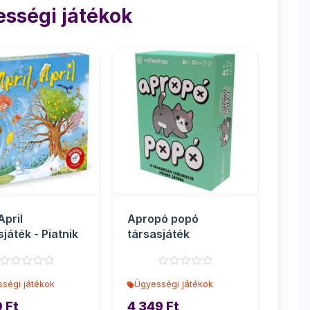
sségi játékok
April
Apropó popó
sjáték - Piatnik
társasjáték
ségi játékok
Ügyességi játékok
 Ft
4 349 Ft