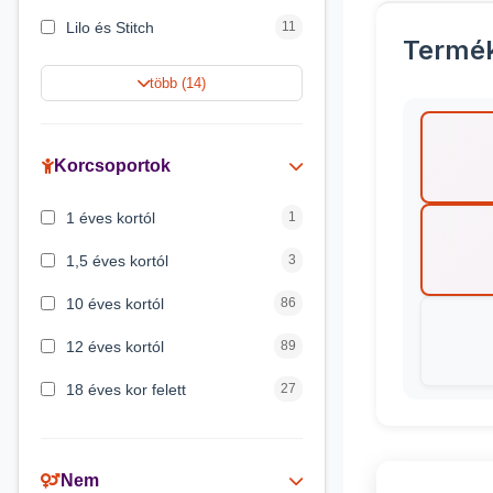
Lilo és Stitch
11
Termé
Harry Potter
9
több (14)
Jégvarázs
9
Peppa malac
8
Korcsoportok
Disney hercegnők
5
1 éves kortól
1
Mickey egér
4
1,5 éves kortól
3
10 éves kortól
86
12 éves kortól
89
18 éves kor felett
27
2 éves kortól
6
3 éves kortól
200
Nem