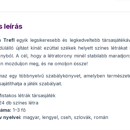
 leírás
a
Trefl
egyik legsikeresebb és legkedveltebb társasjátéká
dülálló újítást kínál: ezúttal székek helyett színes létrá
onyból. A cél, hogy a létratorony minél stabilabb maradjo
an mozduljon meg, és ne omoljon össze!
almaz egy többnyelvű szabálykönyvet, amelyben természe
játíthatja a játék szabályait.
istakos létrák társasjáték
4 db színes létra
záma:
1–3 fő
 nyelvei:
magyar, lengyel, cseh, szlovák, román