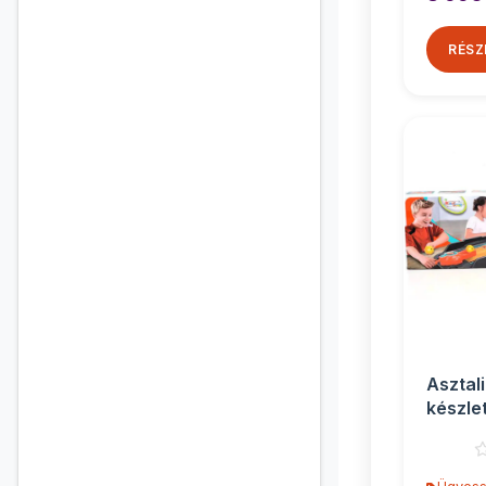
RÉSZ
Asztali
készle