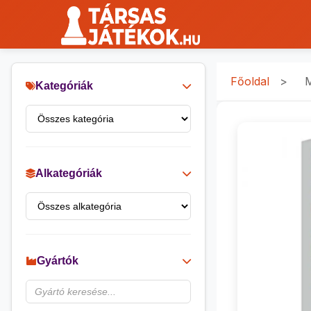
Főoldal
>
M
Kategóriák
Alkategóriák
Gyártók