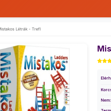
istakos Létrák - Trefl
Mis
Elér
Korc
Nem:
Term