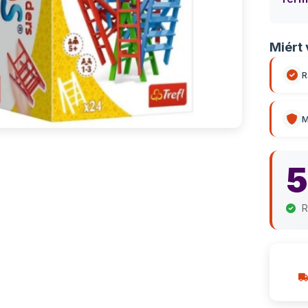
Miért 
R
M
5
R