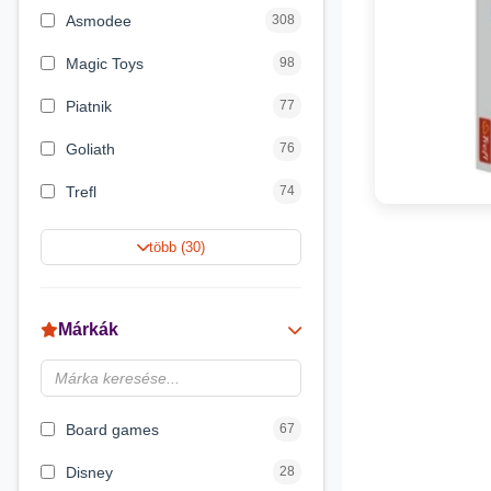
Asmodee
308
Magic Toys
98
Piatnik
77
Goliath
76
Trefl
74
Keller&Mayer
60
több (30)
Magyar Gyártó
55
Spin Master
31
Márkák
Delta Vision
28
Brainbox
23
Board games
67
Disney
28