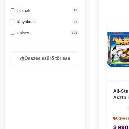
3 hónapos kortól
2
fiúknak
17
4 éves kortól
122
lányoknak
32
5 évess kortól
88
unisex
962
6 éves kortól
102
7 éves kortól
53
Összes szűrő törlése
8 éves kortól
216
9 éves kortól
16
All-Sta
Asztali
42x5x
Ügyess
3 990