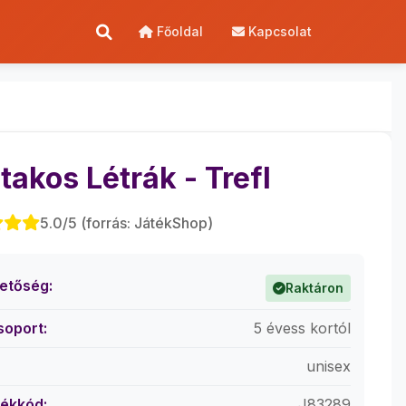
Főoldal
Kapcsolat
takos Létrák - Trefl
5.0/5 (forrás: JátékShop)
hetőség:
Raktáron
soport:
5 évess kortól
unisex
ékkód:
J83289