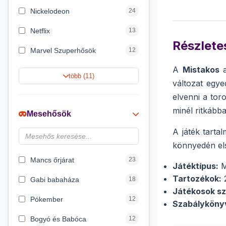
Nickelodeon
24
Netflix
13
Részletes
Marvel Szuperhősök
12
A
Mistakos
Rubik bűvös kocka
10
több (11)
változat egye
Summer Toys
10
elvenni a tor
Noris
7
minél ritkább
Mesehősök
Disney hercegnők
6
A játék tart
könnyedén elsa
Logic Games
4
Mancs őrjárat
23
Játéktípus:
M
Tartozékok:
2
Gabi babaháza
18
Játékosok s
Pókember
12
Szabálykönyv
Bogyó és Babóca
12