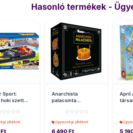
Hasonló termékek - Ügye
r Sport:
Anarchista
April 
 hoki szett
palacsinta
társa
22cm
társasjáték
égi játékok
Ügyességi játékok
Ügyes
 Ft
6 490 Ft
5 190