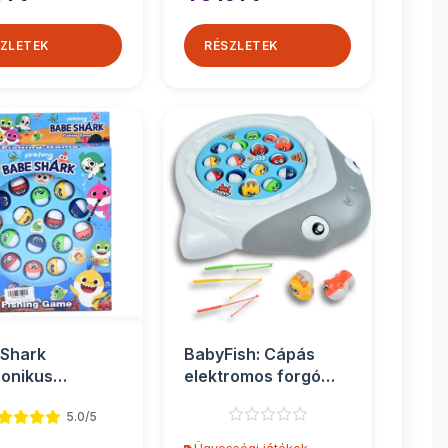
ZLETEK
RÉSZLETEK
 Shark
BabyFish: Cápás
ronikus
elektromos forgó
szjáték
horgászjáték
5.0/5
hanggal