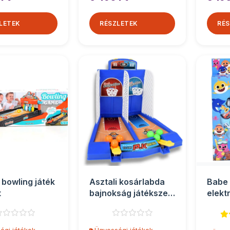
LETEK
RÉSZLETEK
RÉS
 bowling játék
Asztali kosárlabda
Babe
t
bajnokság játékszett
elekt
kilövővel
horgá