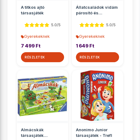
A titkos ajtó
Állatcsaládok vidám
társasjáték
párosító és
memóriajáték
5.0/5
5.0/5
Gyerekeknek
Gyerekeknek
7 499 Ft
1 649 Ft
RÉSZLETEK
RÉSZLETEK
Almácskák
Anonimo Junior
társasjáték
társasjáték - Trefl