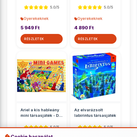
óvodásoknak -
Ravensburger
5.0/5
5.0/5
Gyerekeknek
Gyerekeknek
5 949 Ft
4 890 Ft
RÉSZLETEK
RÉSZLETEK
Ariel a kis hableány
Az elvarázsolt
mini társasjáték - D-
labirintus társasjáték
Toys
5.0/5
5.0/5
Cookie használat