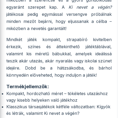
miközben a szerencse és a gyors gondolkodás
egyaránt szerepet kap. A
Ki nevet a végén?
játékosai pedig egymással versengve próbálnak
minden mezőt bejárni, hogy eljussanak a célba –
miközben a nevetés garantált!
Mindkét játék kompakt, strapabíró kivitelben
érkezik, színes és áttekinthető játéktáblával,
valamint kis méretű bábukkal, amelyek ideálissá
teszik akár utazás, akár nyaralás vagy iskolai szünet
idejére. Dobd be a hátizsákodba, és bárhol
könnyedén előveheted, hogy induljon a játék!
Termékjellemzők:
Kompakt, hordozható méret – tökéletes utazáshoz
vagy kisebb helyeken való játékhoz
Klasszikus társasjátékok kétféle változatban: Kígyók
és létrák, valamint Ki nevet a végén?