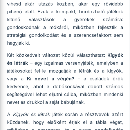
vihesd akár utazás közben, akár egy rövidebb
pihenő alatt. Ezek a kompakt, hordozható játékok
kitűnő választások a gyerekek számára:
gondoskodnak a mókáról, miközben fejlesztik a
stratégiai gondolkodást és a szerencsefaktort sem
hagyják ki.
Két közkedvelt változat közül választhatsz:
Kígyók
és létrák
– egy izgalmas versenyjáték, amelyben a
játékosokat fel-le mozgatják a létrák és a kígyók,
vagy a
Ki nevet a végén?
– a családok örök
kedvence, ahol a dobókockával dobott számok
segítségével lehet eljutni célba, miközben mindenki
nevet és drukkol a saját bábujának.
A
Kígyók és létrák
játék során a résztvevők azért
küzdenek, hogy elsőként érjék el a tábla végét,