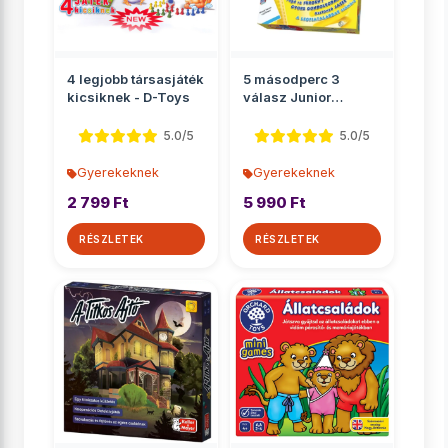
4 legjobb társasjáték
5 másodperc 3
kicsiknek - D-Toys
válasz Junior
társasjáték
5.0/5
5.0/5
Gyerekeknek
Gyerekeknek
2 799 Ft
5 990 Ft
RÉSZLETEK
RÉSZLETEK