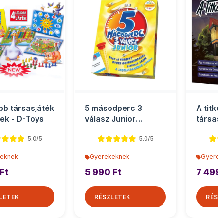
obb társasjáték
5 másodperc 3
A titk
nek - D-Toys
válasz Junior
társa
társasjáték
5.0/5
5.0/5
eknek
Gyerekeknek
Gyer
Ft
5 990 Ft
7 49
LETEK
RÉSZLETEK
RÉS