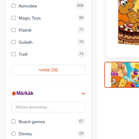
Asmodee
308
Magic Toys
98
Piatnik
77
Goliath
76
Trefl
74
Keller&Mayer
60
több (30)
Magyar Gyártó
55
Spin Master
31
Márkák
Delta Vision
28
Luna
23
Board games
67
Disney
28