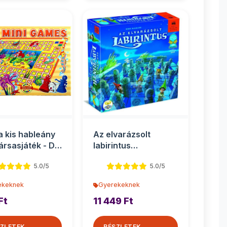
 a kis hableány
Az elvarázsolt
társasjáték - D-
labirintus
társasjáték
5.0/5
5.0/5
ekeknek
Gyerekeknek
Ft
11 449 Ft
ZLETEK
RÉSZLETEK