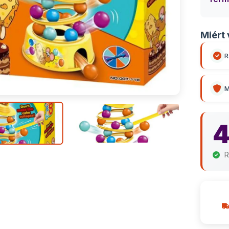
Miért 
R
M
4
R