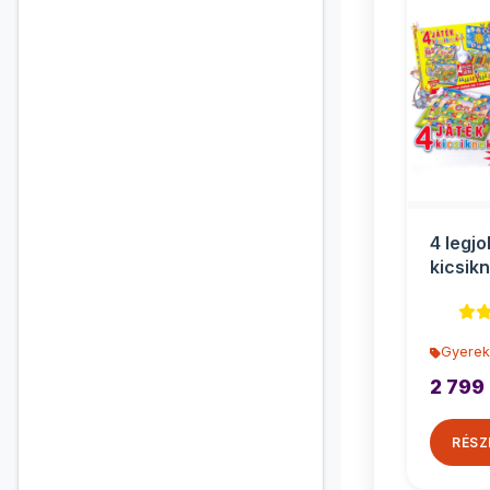
4 legj
kicsik
Gyerek
2 799 
RÉSZ