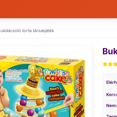
ukdácsoló torta társasjáték
Buk
Elér
Korc
Nem:
Term