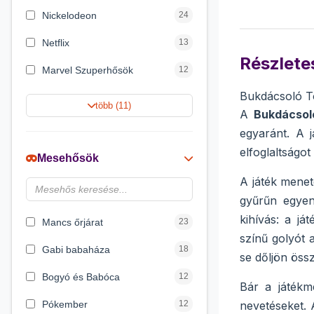
Nickelodeon
24
Netflix
13
Részletes
Marvel Szuperhősök
12
Bukdácsoló To
Rubik bűvös kocka
10
több (11)
A
Bukdácsol
Summer Toys
10
egyaránt. A 
elfoglaltságot
Noris
7
Mesehősök
Disney hercegnők
6
A játék menet
gyűrűn egyen
Logic Games
4
kihívás: a já
Mancs őrjárat
23
színű golyót 
Gabi babaháza
18
se dőljön össz
Bogyó és Babóca
12
Bár a játékm
Pókember
12
nevetéseket. 