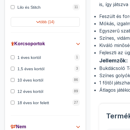
is, így játszva
Lilo és Stitch
11
Feszült és fo
Jégvarázs
9
több (14)
Mókás, izgal
Harry Potter
9
Egyszerű sza
Színes, vidám 
Peppa malac
8
Korcsoportok
Kiváló minősé
Fejleszti az 
Disney hercegnők
5
1 éves kortól
1
Jellemzők:
Mickey egér
4
Bukdácsoló To
1,5 éves kortól
3
Színes golyók
10 éves kortól
86
1 főtől játszha
Átlagos játéki
12 éves kortól
89
18 éves kor felett
27
2 éves kortól
6
Termé
3 éves kortól
200
Nem