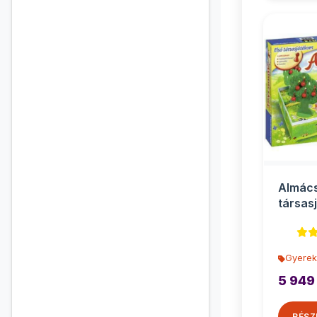
Almác
társas
óvodás
Raven
Gyerek
5 949
RÉSZ