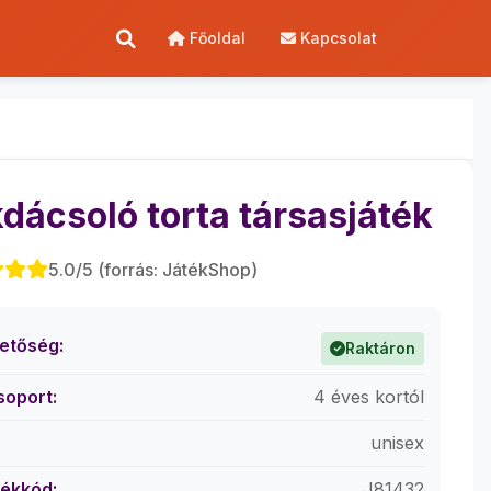
Főoldal
Kapcsolat
dácsoló torta társasjáték
5.0/5 (forrás: JátékShop)
hetőség:
Raktáron
soport:
4 éves kortól
unisex
ékkód:
J81432