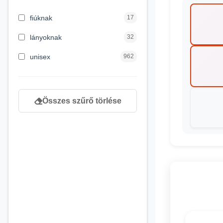
3 hónapos kortól
2
fiúknak
17
4 éves kortól
122
lányoknak
32
5 évess kortól
88
unisex
962
6 éves kortól
102
7 éves kortól
53
Összes szűrő törlése
8 éves kortól
216
9 éves kortól
16