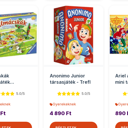
skák
Anonimo Junior
Ariel
játék
társasjáték - Trefl
mini 
oknak -
Toys
5.0/5
5.0/5
sburger
eknek
Gyerekeknek
Gyer
 Ft
4 890 Ft
890 
LETEK
RÉSZLETEK
RÉS