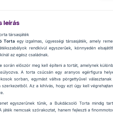
 leírás
rta társasjáték
ó Torta
egy izgalmas, ügyességi társasjáték, amely rem
játékszabályok rendkívül egyszerűek, könnyedén elsajátí
 kínál az egész családnak.
e során először meg kell építeni a tortát, amelynek különb
súlyozva. A torta csúcsán egy aranyos egérfigura helye
tékosok sorban, egymást váltva pörgettyűvel választanak
a szerkezetből. Az a kihívás, hogy ezt úgy kell végrehajta
e.
enet egyszerűnek tűnik, a Bukdácsoló Torta mindig tarto
A játék nemcsak szórakoztat, hanem fejleszti a finommoto