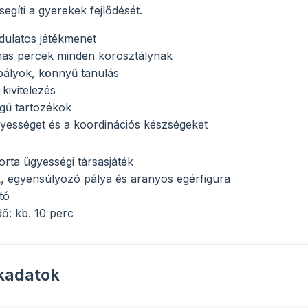
 segíti a gyerekek fejlődését.
rdulatos játékmenet
mas percek minden korosztálynak
bályok, könnyű tanulás
kivitelezés
gű tartozékok
ügyességet és a koordinációs készségeket
rta ügyességi társasjáték
, egyensúlyozó pálya és aranyos egérfigura
tó
dő: kb. 10 perc
kadatok