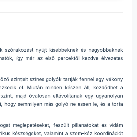
ek szórakozást nyújt kisebbeknek és nagyobbaknak
thatók, így már az első percektől kezdve élvezetes
öző szintjeit színes golyók tartják fennel egy vékony
zkedik el. Miután minden készen áll, kezdődhet a
 színt, majd óvatosan eltávolítanak egy ugyanolyan
ni, hogy semmilyen más golyó ne essen le, és a torta
gat meglepetéseket, feszült pillanatokat és vidám
rikus készségeket, valamint a szem-kéz koordinációt