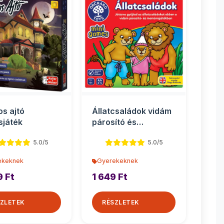
os ajtó
Állatcsaládok vidám
sjáték
párosító és
memóriajáték
5.0/5
5.0/5
ekeknek
Gyerekeknek
9 Ft
1 649 Ft
ZLETEK
RÉSZLETEK